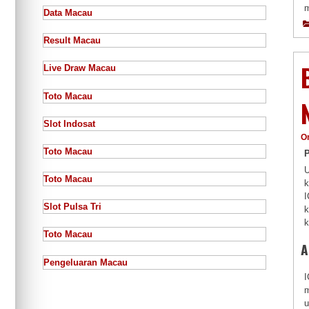
m
Data Macau
Result Macau
Live Draw Macau
Toto Macau
Slot Indosat
O
Toto Macau
U
Toto Macau
k
I
Slot Pulsa Tri
k
k
Toto Macau
A
Pengeluaran Macau
I
m
u