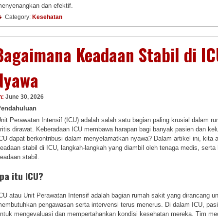
enyenangkan dan efektif.
Category:
Kesehatan
Bagaimana Keadaan Stabil di I
Nyawa
n:
June 30, 2026
Pendahuluan
nit Perawatan Intensif (ICU) adalah salah satu bagian paling krusial dalam 
ritis dirawat. Keberadaan ICU membawa harapan bagi banyak pasien dan ke
CU dapat berkontribusi dalam menyelamatkan nyawa? Dalam artikel ini, kit
eadaan stabil di ICU, langkah-langkah yang diambil oleh tenaga medis, serta
eadaan stabil.
pa itu ICU?
CU atau Unit Perawatan Intensif adalah bagian rumah sakit yang dirancang 
embutuhkan pengawasan serta intervensi terus menerus. Di dalam ICU, pasie
ntuk mengevaluasi dan mempertahankan kondisi kesehatan mereka. Tim medis d