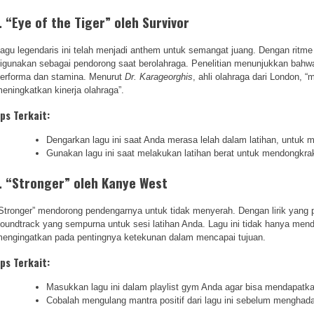
. “Eye of the Tiger” oleh Survivor
agu legendaris ini telah menjadi anthem untuk semangat juang. Dengan ritm
igunakan sebagai pendorong saat berolahraga. Penelitian menunjukkan bah
erforma dan stamina. Menurut
Dr. Karageorghis
, ahli olahraga dari London, 
eningkatkan kinerja olahraga”.
ips Terkait:
Dengarkan lagu ini saat Anda merasa lelah dalam latihan, untu
Gunakan lagu ini saat melakukan latihan berat untuk mendongkrak
. “Stronger” oleh Kanye West
Stronger” mendorong pendengarnya untuk tidak menyerah. Dengan lirik yang p
oundtrack yang sempurna untuk sesi latihan Anda. Lagu ini tidak hanya mendo
engingatkan pada pentingnya ketekunan dalam mencapai tujuan.
ips Terkait:
Masukkan lagu ini dalam playlist gym Anda agar bisa mendapatka
Cobalah mengulang mantra positif dari lagu ini sebelum menghadap