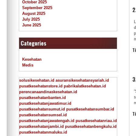
October 2025
2
September 2025
August 2025
July 2025
L
June 2025
d
p
m
Categories
T
Kesehatan
Medis
3
solusikesehatan.id
asuransikesehatansyariah.id
pusatkesehatanstore.id
pabrikalatkesehatan.id
“
perencanaandinaskesehatan.id
s
pusatkesehatanbanten.id
m
pusatkesehatanjawatimur.id
pusatkesehatansumut.id
pusatkesehatansumbar.id
T
pusatkesehatansumsel.id
pusatkesehatanjawatengah.id
pusatkesehatanriau.id
pusatkesehatanjambi.id
pusatkesehatanbengkulu.id
pusatkesehatanmaluku.id