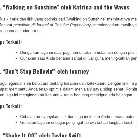
. “Walking on Sunshine” oleh Katrina and the Waves
usik ceria dan lirik yang optimis dari “Walking on Sunshine” membuatnya men
Menurut
penelitian di Journal of Positive Psychology
, mendengarkan musik ya
engurangi kadar stres.
ips Terkait:
Dengarkan lagu ini saat pagi hari untuk memulai hari dengan positi
Gunakan saat Anda berjalan santai di luar guna meningkatkan pen
. “Don’t Stop Believin'” oleh Journey
agu legendaris ini berbicara tentang harapan dan ketekunan. Dengan lirik inspi
apat membantu Anda tetap optimis dalam menjalani gaya hidup sehat. Komit
an lagu ini mengingatkan kita untuk terus berjuang meskipun ada halangan.
ips Terkait:
Cobalah menyanyikan lirik dari lagu ini ketika Anda merasa putus
Gunakan lagu ini sebagai pengingat bahwa setiap langkah kecil m
. “Shake It Off” oleh Taylor Swift