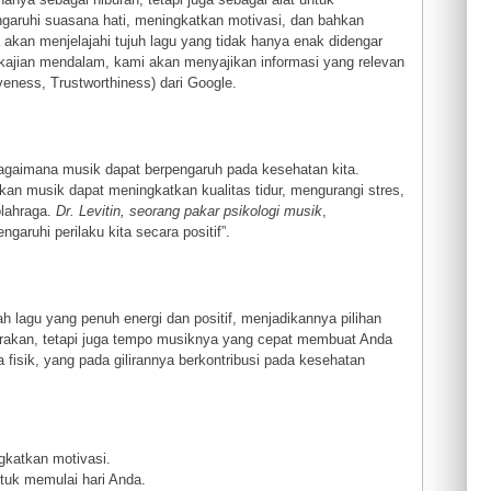
garuhi suasana hati, meningkatkan motivasi, dan bahkan
a akan menjelajahi tujuh lagu yang tidak hanya enak didengar
 kajian mendalam, kami akan menyajikan informasi yang relevan
eness, Trustworthiness) dari Google.
bagaimana musik dapat berpengaruh pada kesehatan kita.
an musik dapat meningkatkan kualitas tidur, mengurangi stres,
olahraga.
Dr. Levitin, seorang pakar psikologi musik
,
uhi perilaku kita secara positif”.
ah lagu yang penuh energi dan positif, menjadikannya pilihan
rakan, tetapi juga tempo musiknya yang cepat membuat Anda
 fisik, yang pada gilirannya berkontribusi pada kesehatan
gkatkan motivasi.
tuk memulai hari Anda.