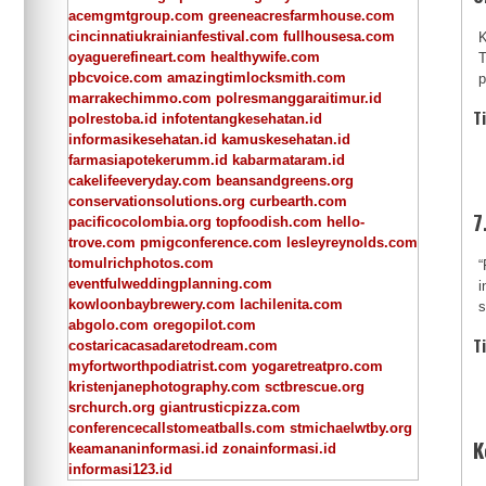
acemgmtgroup.com
greeneacresfarmhouse.com
cincinnatiukrainianfestival.com
fullhousesa.com
K
oyaguerefineart.com
healthywife.com
T
pbcvoice.com
amazingtimlocksmith.com
p
marrakechimmo.com
polresmanggaraitimur.id
T
polrestoba.id
infotentangkesehatan.id
informasikesehatan.id
kamuskesehatan.id
farmasiapotekerumm.id
kabarmataram.id
cakelifeeveryday.com
beansandgreens.org
conservationsolutions.org
curbearth.com
7
pacificocolombia.org
topfoodish.com
hello-
trove.com
pmigconference.com
lesleyreynolds.com
tomulrichphotos.com
“
eventfulweddingplanning.com
i
kowloonbaybrewery.com
lachilenita.com
s
abgolo.com
oregopilot.com
T
costaricacasadaretodream.com
myfortworthpodiatrist.com
yogaretreatpro.com
kristenjanephotography.com
sctbrescue.org
srchurch.org
giantrusticpizza.com
conferencecallstomeatballs.com
stmichaelwtby.org
K
keamananinformasi.id
zonainformasi.id
informasi123.id