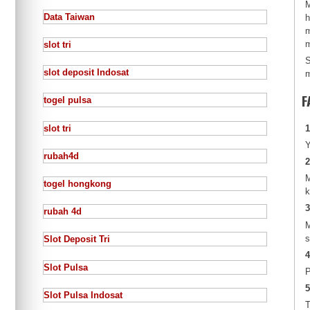
M
Data Taiwan
h
m
m
slot tri
S
slot deposit Indosat
m
F
togel pulsa
slot tri
1
Y
rubah4d
2
M
togel hongkong
k
3
rubah 4d
M
s
Slot Deposit Tri
4
Slot Pulsa
P
5
Slot Pulsa Indosat
T