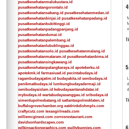
pusatkesehatanmalukuutara.id
4
pusatkesehatangorontalo.id
pusatkesehatansabang.id
pusatkesehatanmedan.id
M
pusatkesehatanbinjai.id
pusatkesehatanpadang.id
pusatkesehatanbukittinggi.id
m
pusatkesehatanpadangpanjang.id
pusatkesehatandumai.id
T
pusatkesehatanpalembang.id
pusatkesehatanlubuklinggau.id
pusatkesehatansolo.id
pusatkesehatanmalang.id
pusatkesehatanmataram.id
pusatkesehatanbima.id
pusatkesehatansingkawang.id
5
pusatkesehatanpalangkaraya.id
apotekerku.id
apotekmk.id
farmasiuad.id
pecintabudaya.id
ragambudayajatim.id
budayakita.id
senibudaya.id
L
penikmatbudaya.id
lumbungbudayadermaji.id
d
senibudayaislam.id
kebudayaantanahdatar.id
d
mybudaya.id
wartabudayasanggau.id
sribudaya.id
T
simerdupolresbatang.id
satlantaspolresklaten.id
buffalogrovechamber.org
eatdrinkdishmpls.com
craftycutz.com
texasgirlreads.com
williemcginest.com
zorrosrestaurant.com
davidsonhardscapes.com
6
wilkinsactiongraphics.com
guiltybunnies.com