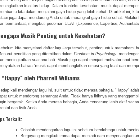
eningkatkan kualitas hidup. Dalam konteks kesehatan, musik dapat mempen
embantu kita dalam menjalani gaya hidup yang lebih sehat. Di artikel ini, kit
etapi juga dapat mendorong Anda untuk merangkul gaya hidup sehat. Melalui
an bermanfaat, mengikuti pedoman EEAT (Experience, Expertise, Authoritativ
engapa Musik Penting untuk Kesehatan?
ebelum kita menyelami daftar lagu-lagu tersebut, penting untuk memahami 
enurut penelitian yang diterbitkan dalam
Frontiers in Psychology
, mendengark
an meningkatkan suasana hati. Musik juga dapat menjadi motivator saat ber
enyatakan bahwa “musik dapat membangkitkan emosi yang kuat dan mempengar
. “Happy” oleh Pharrell Williams
etiap kali mendengar lagu ini, sulit untuk tidak merasa bahagia. “Happy” adal
epat untuk mendorong semangat Anda. Tidak hanya liriknya yang menggembi
ngin bergerak. Ketika Anda merasa bahagia, Anda cenderung lebih aktif secara
ental dan fisik Anda.
ips Terkait:
Cobalah mendengarkan lagu ini sebelum berolahraga untuk menin
Bergoyang mengikuti irama dapat menjadi cara menyenangkan un