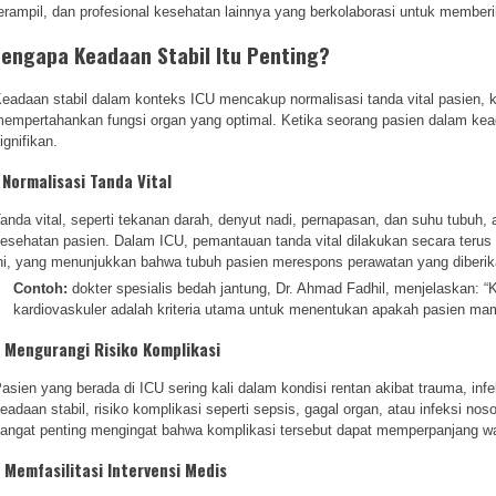
erampil, dan profesional kesehatan lainnya yang berkolaborasi untuk memberi
engapa Keadaan Stabil Itu Penting?
eadaan stabil dalam konteks ICU mencakup normalisasi tanda vital pasien, 
empertahankan fungsi organ yang optimal. Ketika seorang pasien dalam keada
ignifikan.
. Normalisasi Tanda Vital
anda vital, seperti tekanan darah, denyut nadi, pernapasan, dan suhu tubuh, 
esehatan pasien. Dalam ICU, pemantauan tanda vital dilakukan secara terus m
ni, yang menunjukkan bahwa tubuh pasien merespons perawatan yang diberik
Contoh:
dokter spesialis bedah jantung, Dr. Ahmad Fadhil, menjelaskan: “K
kardiovaskuler adalah kriteria utama untuk menentukan apakah pasien mam
. Mengurangi Risiko Komplikasi
asien yang berada di ICU sering kali dalam kondisi rentan akibat trauma, inf
eadaan stabil, risiko komplikasi seperti sepsis, gagal organ, atau infeksi nos
angat penting mengingat bahwa komplikasi tersebut dapat memperpanjang w
. Memfasilitasi Intervensi Medis