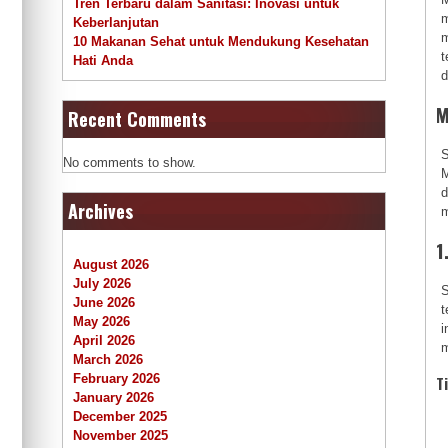
Tren Terbaru dalam Sanitasi: Inovasi untuk
m
Keberlanjutan
m
10 Makanan Sehat untuk Mendukung Kesehatan
t
Hati Anda
d
M
Recent Comments
S
No comments to show.
M
d
Archives
m
1
August 2026
July 2026
S
June 2026
t
May 2026
i
April 2026
m
March 2026
February 2026
T
January 2026
December 2025
November 2025