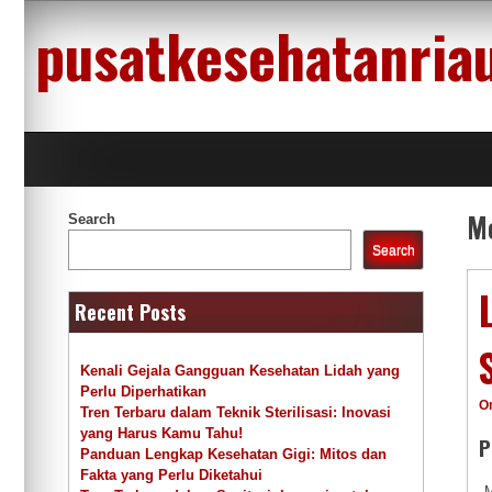
Skip
pusatkesehatanria
to
content
M
Search
Search
Recent Posts
Kenali Gejala Gangguan Kesehatan Lidah yang
Perlu Diperhatikan
O
Tren Terbaru dalam Teknik Sterilisasi: Inovasi
yang Harus Kamu Tahu!
P
Panduan Lengkap Kesehatan Gigi: Mitos dan
Fakta yang Perlu Diketahui
M