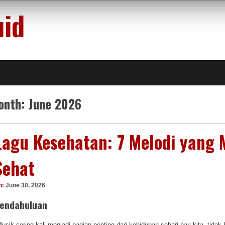
uid
onth:
June 2026
Lagu Kesehatan: 7 Melodi yang
Sehat
n:
June 30, 2026
endahuluan
usik sering kali menjadi bagian penting dari kehidupan sehari-hari kita, tidak