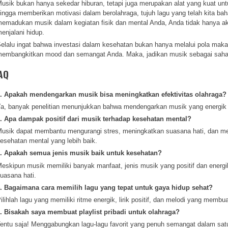
usik bukan hanya sekedar hiburan, tetapi juga merupakan alat yang kuat u
ingga memberikan motivasi dalam berolahraga, tujuh lagu yang telah kita bah
emadukan musik dalam kegiatan fisik dan mental Anda, Anda tidak hanya akan
enjalani hidup.
elalu ingat bahwa investasi dalam kesehatan bukan hanya melalui pola makan 
embangkitkan mood dan semangat Anda. Maka, jadikan musik sebagai sahaba
AQ
. Apakah mendengarkan musik bisa meningkatkan efektivitas olahraga?
a, banyak penelitian menunjukkan bahwa mendengarkan musik yang energik s
. Apa dampak positif dari musik terhadap kesehatan mental?
usik dapat membantu mengurangi stres, meningkatkan suasana hati, dan m
esehatan mental yang lebih baik.
. Apakah semua jenis musik baik untuk kesehatan?
eskipun musik memiliki banyak manfaat, jenis musik yang positif dan energi
uasana hati.
. Bagaimana cara memilih lagu yang tepat untuk gaya hidup sehat?
ilihlah lagu yang memiliki ritme energik, lirik positif, dan melodi yang memb
. Bisakah saya membuat playlist pribadi untuk olahraga?
entu saja! Menggabungkan lagu-lagu favorit yang penuh semangat dalam satu 