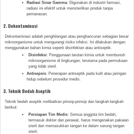
Radiasi Sinar Gamma
: Digunakan di industri farmasi,
radiasi ini efektif untuk mensterilkan produk tanpa
pemanasan.
2. Dekontaminasi
Dekontaminasi adalah penghilangan atau penghancuran sebagian besar
mikroorganisme untuk mengurangi risiko infeksi. Ini dilakukan dengan
menggunakan bahan kimia seperti disinfektan atau antiseptik.
Disinfeksi
: Penggunaan larutan kimia untuk membunuh
mikroorganisme di lingkungan, terutama pada permukaan
yang tidak steril.
Antisepsis
: Penerapan antiseptik pada kulit atau jaringan
hidup sebelum prosedur medis.
3. Teknik Bedah Aseptik
Teknik bedah aseptik melibatkan prinsip-prinsip dan langkah-langkah
berikut:
Persiapan Tim Medis
: Semua anggota tim bedah,
termasuk dokter dan perawat, harus mengenakan pakaian
steril dan memasukkan tangan ke dalam sarung tangan
steril.