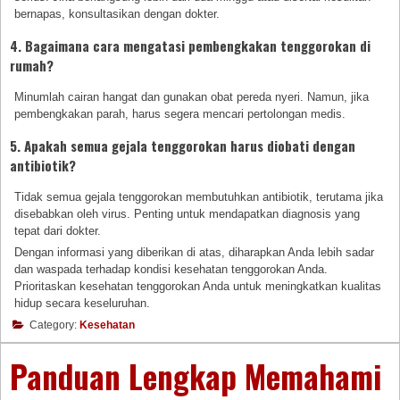
bernapas, konsultasikan dengan dokter.
4. Bagaimana cara mengatasi pembengkakan tenggorokan di
rumah?
Minumlah cairan hangat dan gunakan obat pereda nyeri. Namun, jika
pembengkakan parah, harus segera mencari pertolongan medis.
5. Apakah semua gejala tenggorokan harus diobati dengan
antibiotik?
Tidak semua gejala tenggorokan membutuhkan antibiotik, terutama jika
disebabkan oleh virus. Penting untuk mendapatkan diagnosis yang
tepat dari dokter.
Dengan informasi yang diberikan di atas, diharapkan Anda lebih sadar
dan waspada terhadap kondisi kesehatan tenggorokan Anda.
Prioritaskan kesehatan tenggorokan Anda untuk meningkatkan kualitas
hidup secara keseluruhan.
Category:
Kesehatan
Panduan Lengkap Memahami