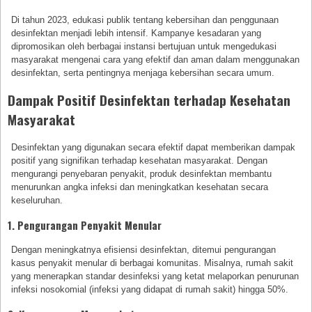
Di tahun 2023, edukasi publik tentang kebersihan dan penggunaan
desinfektan menjadi lebih intensif. Kampanye kesadaran yang
dipromosikan oleh berbagai instansi bertujuan untuk mengedukasi
masyarakat mengenai cara yang efektif dan aman dalam menggunakan
desinfektan, serta pentingnya menjaga kebersihan secara umum.
Dampak Positif Desinfektan terhadap Kesehatan
Masyarakat
Desinfektan yang digunakan secara efektif dapat memberikan dampak
positif yang signifikan terhadap kesehatan masyarakat. Dengan
mengurangi penyebaran penyakit, produk desinfektan membantu
menurunkan angka infeksi dan meningkatkan kesehatan secara
keseluruhan.
1. Pengurangan Penyakit Menular
Dengan meningkatnya efisiensi desinfektan, ditemui pengurangan
kasus penyakit menular di berbagai komunitas. Misalnya, rumah sakit
yang menerapkan standar desinfeksi yang ketat melaporkan penurunan
infeksi nosokomial (infeksi yang didapat di rumah sakit) hingga 50%.