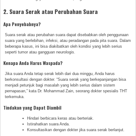
2. Suara Serak atau Perubahan Suara
Apa Penyebabnya?
Suara serak atau perubahan suara dapat disebabkan oleh penggunaan
suara yang berlebihan, infeksi, atau peradangan pada pita suara. Dalam
beberapa kasus, ini bisa diakibatkan oleh kondisi yang lebih serius
seperti tumor atau gangguan neurologis.
Kenapa Anda Harus Waspada?
Jika suara Anda tetap serak lebih dari dua minggu, Anda harus
berkonsultasi dengan dokter. “Suara serak yang berkepanjangan bisa
menjadi petunjuk bagi masalah yang lebih serius dalam sistem
pernapasan,” kata Dr. Mohammad Zain, seorang dokter spesialis THT
terkemuka.
Tindakan yang Dapat Diambil
Hindari berbicara keras atau berteriak.
Istirahatkan suara Anda.
Konsultasikan dengan dokter jika suara serak berlanjut.