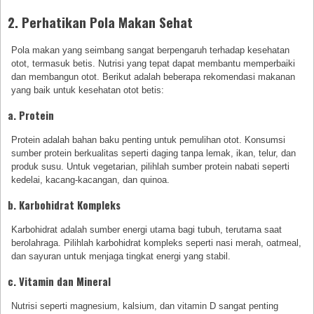
2. Perhatikan Pola Makan Sehat
Pola makan yang seimbang sangat berpengaruh terhadap kesehatan
otot, termasuk betis. Nutrisi yang tepat dapat membantu memperbaiki
dan membangun otot. Berikut adalah beberapa rekomendasi makanan
yang baik untuk kesehatan otot betis:
a. Protein
Protein adalah bahan baku penting untuk pemulihan otot. Konsumsi
sumber protein berkualitas seperti daging tanpa lemak, ikan, telur, dan
produk susu. Untuk vegetarian, pilihlah sumber protein nabati seperti
kedelai, kacang-kacangan, dan quinoa.
b. Karbohidrat Kompleks
Karbohidrat adalah sumber energi utama bagi tubuh, terutama saat
berolahraga. Pilihlah karbohidrat kompleks seperti nasi merah, oatmeal,
dan sayuran untuk menjaga tingkat energi yang stabil.
c. Vitamin dan Mineral
Nutrisi seperti magnesium, kalsium, dan vitamin D sangat penting