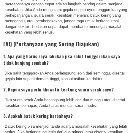
meresponsnya dengan cepat adalah langkah penting dalam menjaga
kesehatan. Jika Anda mengalami gejala seperti nyeri tenggorokan yang
berkepanjangan, suara serak, kesulitan menelan, batuk kering yang
menggangu, atau pembengkakan, jangan ragu untuk berkonsultasi
dengan dokter. Tindakan cepat dapat membantu mencegah masalah
kesehatan yang lebih serius.
FAQ (Pertanyaan yang Sering Diajukan)
1. Apa yang harus saya lakukan jika sakit tenggorokan saya
tidak kunjung sembuh?
Jika sakit tenggorokan Anda berlangsung lebih dari seminggu, disertai
gejala lain seperti demam tinggi, konsultasikan ke dokter.
2. Kapan saya perlu khawatir tentang suara serak saya?
Jika suara serak Anda berlangsung lebih dari dua minggu atau disertai
kesulitan bernapas, Anda harus mencari saran medis.
3. Apakah batuk kering berbahaya?
Batuk kering bisa menjadi tanda adanya masalah kesehatan yang lebih
serius. Jika berlangsung lebih dari dua minggu atau disertai kesulitan