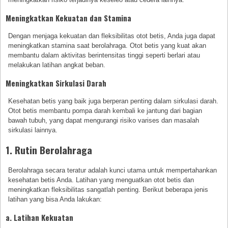
Meningkatkan Kekuatan dan Stamina
Dengan menjaga kekuatan dan fleksibilitas otot betis, Anda juga dapat
meningkatkan stamina saat berolahraga. Otot betis yang kuat akan
membantu dalam aktivitas berintensitas tinggi seperti berlari atau
melakukan latihan angkat beban.
Meningkatkan Sirkulasi Darah
Kesehatan betis yang baik juga berperan penting dalam sirkulasi darah.
Otot betis membantu pompa darah kembali ke jantung dari bagian
bawah tubuh, yang dapat mengurangi risiko varises dan masalah
sirkulasi lainnya.
1. Rutin Berolahraga
Berolahraga secara teratur adalah kunci utama untuk mempertahankan
kesehatan betis Anda. Latihan yang menguatkan otot betis dan
meningkatkan fleksibilitas sangatlah penting. Berikut beberapa jenis
latihan yang bisa Anda lakukan:
a. Latihan Kekuatan