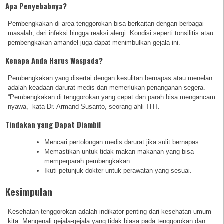
Apa Penyebabnya?
Pembengkakan di area tenggorokan bisa berkaitan dengan berbagai
masalah, dari infeksi hingga reaksi alergi. Kondisi seperti tonsilitis atau
pembengkakan amandel juga dapat menimbulkan gejala ini.
Kenapa Anda Harus Waspada?
Pembengkakan yang disertai dengan kesulitan bernapas atau menelan
adalah keadaan darurat medis dan memerlukan penanganan segera.
“Pembengkakan di tenggorokan yang cepat dan parah bisa mengancam
nyawa,” kata Dr. Armand Susanto, seorang ahli THT.
Tindakan yang Dapat Diambil
Mencari pertolongan medis darurat jika sulit bernapas.
Memastikan untuk tidak makan makanan yang bisa
memperparah pembengkakan.
Ikuti petunjuk dokter untuk perawatan yang sesuai.
Kesimpulan
Kesehatan tenggorokan adalah indikator penting dari kesehatan umum
kita. Mengenali gejala-gejala yang tidak biasa pada tenggorokan dan