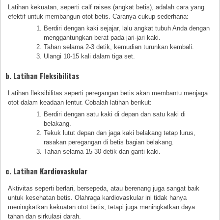
Latihan kekuatan, seperti calf raises (angkat betis), adalah cara yang
efektif untuk membangun otot betis. Caranya cukup sederhana:
Berdiri dengan kaki sejajar, lalu angkat tubuh Anda dengan
menggantungkan berat pada jari-jari kaki.
Tahan selama 2-3 detik, kemudian turunkan kembali.
Ulangi 10-15 kali dalam tiga set.
b. Latihan Fleksibilitas
Latihan fleksibilitas seperti peregangan betis akan membantu menjaga
otot dalam keadaan lentur. Cobalah latihan berikut:
Berdiri dengan satu kaki di depan dan satu kaki di
belakang.
Tekuk lutut depan dan jaga kaki belakang tetap lurus,
rasakan peregangan di betis bagian belakang.
Tahan selama 15-30 detik dan ganti kaki.
c. Latihan Kardiovaskular
Aktivitas seperti berlari, bersepeda, atau berenang juga sangat baik
untuk kesehatan betis. Olahraga kardiovaskular ini tidak hanya
meningkatkan kekuatan otot betis, tetapi juga meningkatkan daya
tahan dan sirkulasi darah.