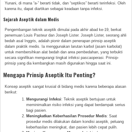
Yunani, di mana “a-” berarti tidak, dan “septikos” berarti terinfeksi. Oleh
karena itu, dapat diartikan sebagai keadaan tanpa infeksi.
Sejarah Aseptik dalam Medis
Pengembangan teknik aseptik dimulai pada akhir abad ke-19, berkat
penemuan Louis Pasteur dan Joseph Lister. Joseph Lister, seorang ahli
bedah asal Inggris, adalah pionir dalam penerapan prinsip aseptik
dalam praktik medis. Ia menggunakan larutan karbol (asam karbolat)
untuk membersihkan alat bedah dan area pembedahan, yang terbukti
secara signifikan mengurangi tingkat infeksi pascaoperasi. Prinsip-
prinsip yang dia kembangkan masih digunakan hingga saat ini.
Mengapa Prinsip Aseptik Itu Penting?
Konsep aseptik sangat krusial di bidang medis karena beberapa alasan
berikut:
Mengurangi Infeksi
: Teknik aseptik bertujuan untuk
meminimalkan risiko infeksi yang dapat berdampak serius
bagi pasien.
Meningkatkan Keberhasilan Prosedur Medis
: Saat
prosedur medis dilakukan dalam kondisi aseptik, peluang
keberhasilan meningkat, dan pasien lebih cepat pulih.