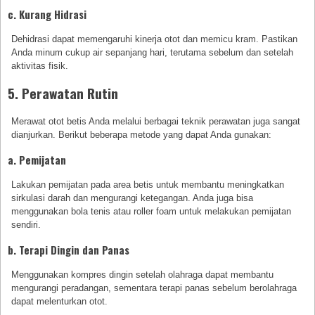
c. Kurang Hidrasi
Dehidrasi dapat memengaruhi kinerja otot dan memicu kram. Pastikan
Anda minum cukup air sepanjang hari, terutama sebelum dan setelah
aktivitas fisik.
5. Perawatan Rutin
Merawat otot betis Anda melalui berbagai teknik perawatan juga sangat
dianjurkan. Berikut beberapa metode yang dapat Anda gunakan:
a. Pemijatan
Lakukan pemijatan pada area betis untuk membantu meningkatkan
sirkulasi darah dan mengurangi ketegangan. Anda juga bisa
menggunakan bola tenis atau roller foam untuk melakukan pemijatan
sendiri.
b. Terapi Dingin dan Panas
Menggunakan kompres dingin setelah olahraga dapat membantu
mengurangi peradangan, sementara terapi panas sebelum berolahraga
dapat melenturkan otot.