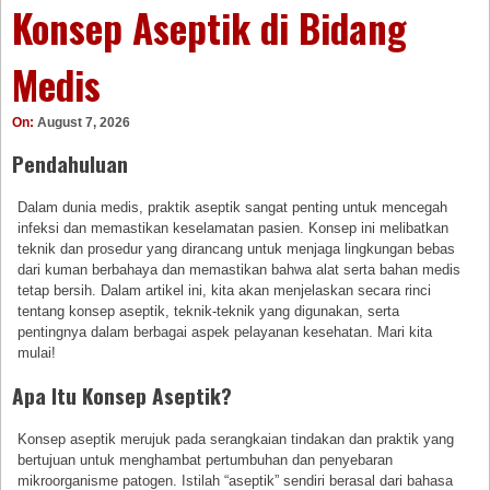
Konsep Aseptik di Bidang
Medis
On:
August 7, 2026
Pendahuluan
Dalam dunia medis, praktik aseptik sangat penting untuk mencegah
infeksi dan memastikan keselamatan pasien. Konsep ini melibatkan
teknik dan prosedur yang dirancang untuk menjaga lingkungan bebas
dari kuman berbahaya dan memastikan bahwa alat serta bahan medis
tetap bersih. Dalam artikel ini, kita akan menjelaskan secara rinci
tentang konsep aseptik, teknik-teknik yang digunakan, serta
pentingnya dalam berbagai aspek pelayanan kesehatan. Mari kita
mulai!
Apa Itu Konsep Aseptik?
Konsep aseptik merujuk pada serangkaian tindakan dan praktik yang
bertujuan untuk menghambat pertumbuhan dan penyebaran
mikroorganisme patogen. Istilah “aseptik” sendiri berasal dari bahasa