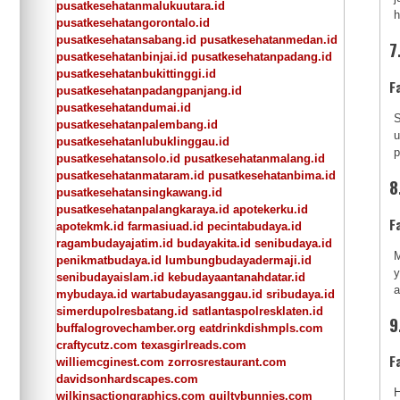
pusatkesehatanmalukuutara.id
h
pusatkesehatangorontalo.id
pusatkesehatansabang.id
pusatkesehatanmedan.id
7
pusatkesehatanbinjai.id
pusatkesehatanpadang.id
pusatkesehatanbukittinggi.id
F
pusatkesehatanpadangpanjang.id
pusatkesehatandumai.id
S
pusatkesehatanpalembang.id
u
pusatkesehatanlubuklinggau.id
p
pusatkesehatansolo.id
pusatkesehatanmalang.id
pusatkesehatanmataram.id
pusatkesehatanbima.id
8
pusatkesehatansingkawang.id
pusatkesehatanpalangkaraya.id
apotekerku.id
F
apotekmk.id
farmasiuad.id
pecintabudaya.id
ragambudayajatim.id
budayakita.id
senibudaya.id
M
penikmatbudaya.id
lumbungbudayadermaji.id
y
senibudayaislam.id
kebudayaantanahdatar.id
a
mybudaya.id
wartabudayasanggau.id
sribudaya.id
simerdupolresbatang.id
satlantaspolresklaten.id
9
buffalogrovechamber.org
eatdrinkdishmpls.com
craftycutz.com
texasgirlreads.com
F
williemcginest.com
zorrosrestaurant.com
davidsonhardscapes.com
H
wilkinsactiongraphics.com
guiltybunnies.com