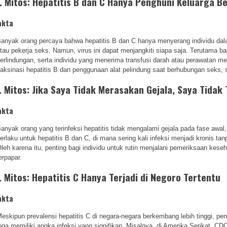
. Mitos: Hepatitis B dan C Hanya Penghuni Keluarga Be
akta
anyak orang percaya bahwa hepatitis B dan C hanya menyerang individu dalam
tau pekerja seks. Namun, virus ini dapat menjangkiti siapa saja. Terutama b
erlindungan, serta individu yang menerima transfusi darah atau perawatan me
aksinasi hepatitis B dan penggunaan alat pelindung saat berhubungan seks, 
. Mitos: Jika Saya Tidak Merasakan Gejala, Saya Tidak
akta
anyak orang yang terinfeksi hepatitis tidak mengalami gejala pada fase awal, 
erlaku untuk hepatitis B dan C, di mana sering kali infeksi menjadi kronis ta
leh karena itu, penting bagi individu untuk rutin menjalani pemeriksaan keseha
erpapar.
. Mitos: Hepatitis C Hanya Terjadi di Negoro Tertentu
akta
eskipun prevalensi hepatitis C di negara-negara berkembang lebih tinggi, pen
uga memiliki angka infeksi yang signifikan. Misalnya, di Amerika Serikat, C