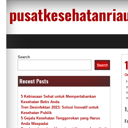
Skip
pusatkesehatanria
to
content
Search
Search
O
Recent Posts
H
m
m
5 Kebiasaan Sehat untuk Mempertahankan
m
Kesehatan Betis Anda
1
Tren Desinfektan 2023: Solusi Inovatif untuk
Kesehatan Publik
5 Gejala Kesehatan Tenggorokan yang Harus
F
Anda Waspadai