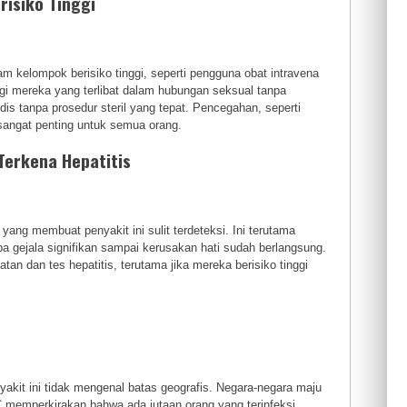
risiko Tinggi
 kelompok berisiko tinggi, seperti pengguna obat intravena
agi mereka yang terlibat dalam hubungan seksual tanpa
dis tanpa prosedur steril yang tepat. Pencegahan, seperti
sangat penting untuk semua orang.
 Terkena Hepatitis
yang membuat penyakit ini sulit terdeteksi. Ini terutama
npa gejala signifikan sampai kerusakan hati sudah berlangsung.
tan dan tes hepatitis, terutama jika mereka berisiko tinggi
yakit ini tidak mengenal batas geografis. Negara-negara maju
DC memperkirakan bahwa ada jutaan orang yang terinfeksi