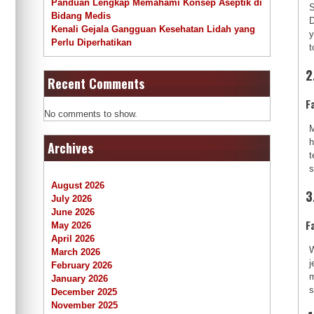
Panduan Lengkap Memahami Konsep Aseptik di
S
Bidang Medis
D
Kenali Gejala Gangguan Kesehatan Lidah yang
y
Perlu Diperhatikan
t
2
Recent Comments
F
No comments to show.
M
h
Archives
t
s
August 2026
3
July 2026
June 2026
F
May 2026
April 2026
W
March 2026
j
February 2026
m
January 2026
s
December 2025
November 2025