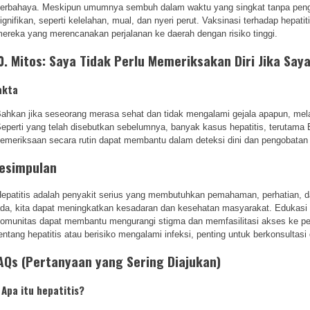
erbahaya. Meskipun umumnya sembuh dalam waktu yang singkat tanpa pengob
ignifikan, seperti kelelahan, mual, dan nyeri perut. Vaksinasi terhadap hepat
ereka yang merencanakan perjalanan ke daerah dengan risiko tinggi.
0. Mitos: Saya Tidak Perlu Memeriksakan Diri Jika Say
akta
ahkan jika seseorang merasa sehat dan tidak mengalami gejala apapun, melak
eperti yang telah disebutkan sebelumnya, banyak kasus hepatitis, terutama
emeriksaan secara rutin dapat membantu dalam deteksi dini dan pengobatan y
esimpulan
epatitis adalah penyakit serius yang membutuhkan pemahaman, perhatian, d
da, kita dapat meningkatkan kesadaran dan kesehatan masyarakat. Edukasi da
omunitas dapat membantu mengurangi stigma dan memfasilitasi akses ke per
entang hepatitis atau berisiko mengalami infeksi, penting untuk berkonsulta
AQs (Pertanyaan yang Sering Diajukan)
. Apa itu hepatitis?