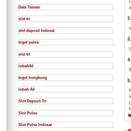
H
Data Taiwan
a
2
slot tri
V
slot deposit Indosat
3
togel pulsa
G
slot tri
4
rubah4d
B
togel hongkong
5
rubah 4d
P
a
Slot Deposit Tri
D
k
Slot Pulsa
Slot Pulsa Indosat
←
p