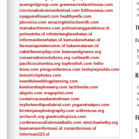
b
acemgmtgroup.com
greeneacresfarmhouse.com
s
cincinnatiukrainianfestival.com
fullhousesa.com
m
oyaguerefineart.com
healthywife.com
pbcvoice.com
amazingtimlocksmith.com
1
marrakechimmo.com
polresmanggaraitimur.id
polrestoba.id
infotentangkesehatan.id
F
informasikesehatan.id
kamuskesehatan.id
farmasiapotekerumm.id
kabarmataram.id
B
cakelifeeveryday.com
beansandgreens.org
S
conservationsolutions.org
curbearth.com
p
pacificocolombia.org
topfoodish.com
hello-
trove.com
pmigconference.com
lesleyreynolds.com
K
tomulrichphotos.com
eventfulweddingplanning.com
kowloonbaybrewery.com
lachilenita.com
H
abgolo.com
oregopilot.com
a
costaricacasadaretodream.com
k
myfortworthpodiatrist.com
yogaretreatpro.com
t
kristenjanephotography.com
sctbrescue.org
F
srchurch.org
giantrusticpizza.com
conferencecallstomeatballs.com
stmichaelwtby.org
keamananinformasi.id
zonainformasi.id
1
informasi123.id