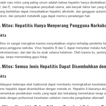
alah satu mitos yang paling umum adalah bahwa hepatitis hanya disebabkan ole
, dan E, memang merupakan penyebab utama, ada banyak faktor lain yang d
ang berlebihan dapat menyebabkan hepatitis alkoholik, dan gangguan autoimu
oksin, dan penyakit metabolik juga dapat memicu peradangan hati.
. Mitos: Hepatitis Hanya Menyerang Pengguna Narkob
akta
itos ini sangat merugikan karena menyebabkan stigma terhadap penderita hepa
anya pengguna narkoba. Virus hepatitis B dan C dapat menyebar melalui hub
erkontaminasi, dan dari ibu ke anak selama kelahiran. Oleh karena itu, penti
aja, tanpa memandang gaya hidup.
. Mitos: Semua Jenis Hepatitis Dapat Disembuhkan d
akta
alaupun beberapa obat tradisional dapat membantu meningkatkan kesehatan
enis hepatitis dapat disembuhkan dengan metode ini. Hepatitis A biasanya ak
emerlukan pendekatan medis yang tepat dan terkadang memerlukan terapi an
elalu dengan profesional kesehatan sebelum mencoba pengobatan alternatif.