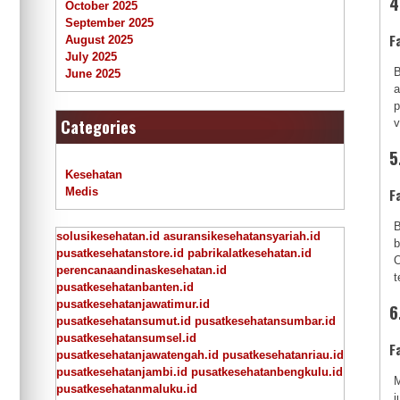
4
October 2025
September 2025
F
August 2025
July 2025
B
June 2025
a
p
Categories
v
5
Kesehatan
Medis
F
B
solusikesehatan.id
asuransikesehatansyariah.id
b
pusatkesehatanstore.id
pabrikalatkesehatan.id
O
perencanaandinaskesehatan.id
t
pusatkesehatanbanten.id
pusatkesehatanjawatimur.id
6
pusatkesehatansumut.id
pusatkesehatansumbar.id
pusatkesehatansumsel.id
F
pusatkesehatanjawatengah.id
pusatkesehatanriau.id
pusatkesehatanjambi.id
pusatkesehatanbengkulu.id
M
pusatkesehatanmaluku.id
j