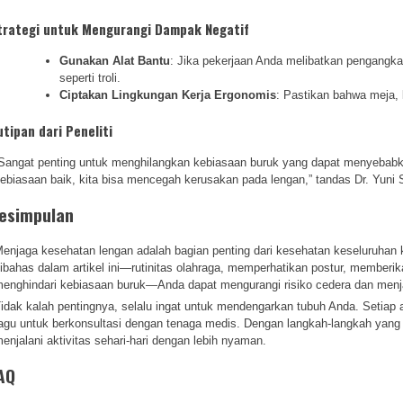
trategi untuk Mengurangi Dampak Negatif
Gunakan Alat Bantu
: Jika pekerjaan Anda melibatkan pengangka
seperti troli.
Ciptakan Lingkungan Kerja Ergonomis
: Pastikan bahwa meja, 
utipan dari Peneliti
Sangat penting untuk menghilangkan kebiasaan buruk yang dapat menyeba
ebiasaan baik, kita bisa mencegah kerusakan pada lengan,” tandas Dr. Yuni S
esimpulan
enjaga kesehatan lengan adalah bagian penting dari kesehatan keseluruhan 
ibahas dalam artikel ini—rutinitas olahraga, memperhatikan postur, memberik
enghindari kebiasaan buruk—Anda dapat mengurangi risiko cedera dan menjag
idak kalah pentingnya, selalu ingat untuk mendengarkan tubuh Anda. Setiap
agu untuk berkonsultasi dengan tenaga medis. Dengan langkah-langkah yang
enjalani aktivitas sehari-hari dengan lebih nyaman.
AQ