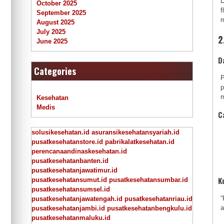
D
October 2025
f
September 2025
m
August 2025
July 2025
2
June 2025
D
Categories
P
p
m
Kesehatan
Medis
C
solusikesehatan.id
asuransikesehatansyariah.id
pusatkesehatanstore.id
pabrikalatkesehatan.id
perencanaandinaskesehatan.id
pusatkesehatanbanten.id
pusatkesehatanjawatimur.id
K
pusatkesehatansumut.id
pusatkesehatansumbar.id
pusatkesehatansumsel.id
“
pusatkesehatanjawatengah.id
pusatkesehatanriau.id
a
pusatkesehatanjambi.id
pusatkesehatanbengkulu.id
pusatkesehatanmaluku.id