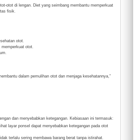
otot-otot di lengan. Diet yang seimbang membantu memperkuat
as fisik.
sehatan otot.
k memperkuat otot.
ium.
 membantu dalam pemulihan otot dan menjaga kesehatannya,”
 lengan dan menyebabkan ketegangan. Kebiasaan ini termasuk:
elihat layar ponsel dapat menyebabkan ketegangan pada otot
idak terlalu sering membawa barang berat tanpa istirahat.