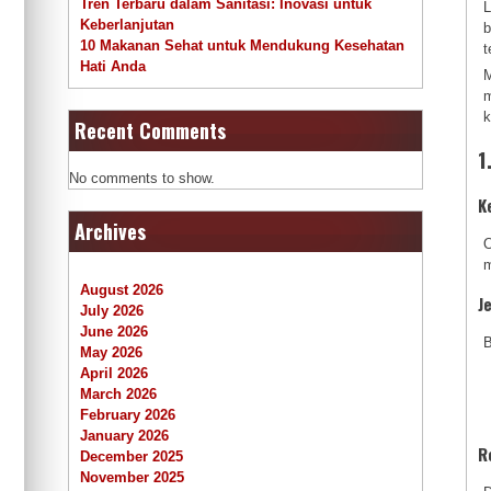
Tren Terbaru dalam Sanitasi: Inovasi untuk
L
Keberlanjutan
b
10 Makanan Sehat untuk Mendukung Kesehatan
t
Hati Anda
M
m
k
Recent Comments
1
No comments to show.
K
Archives
O
m
August 2026
J
July 2026
June 2026
B
May 2026
April 2026
March 2026
February 2026
January 2026
R
December 2025
November 2025