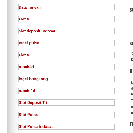
Data Taiwan
S
slot tri
slot deposit Indosat
K
togel pulsa
“
slot tri
k
rubah4d
K
togel hongkong
M
d
rubah 4d
m
T
Slot Deposit Tri
r
m
Slot Pulsa
F
Slot Pulsa Indosat