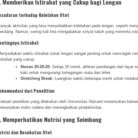
. Memberikan Istirahat yang Cukup bagi Lengan
esadaran terhadap Kelelahan Otot
anyak aktivitas yang bisa menyebabkan kelelahan pada lengan, seperti men
erulang. Namun, sering kali kita mengabaikan sinyal tubuh yang meminta isti
entingnya Istirahat
enyediakan waktu istirahat untuk lengan sangat penting untuk mencegah ced
stirahat yang cukup:
Aturan 20-20-20
: Setiap 20 menit, alihkan pandangan dari layar s
kaki untuk mengurangi ketegangan mata dan leher.
Stretching Break
: Luangkan waktu beberapa menit untuk melakuk
ekomendasi dari Penelitian
ebuah penelitian yang dilakukan oleh Universitas Harvard menemukan bahwa 
enurunkan risiko cedera dan meningkatkan produktivitas.
. Memperhatikan Nutrisi yang Seimbang
utrisi dan Kesehatan Otot