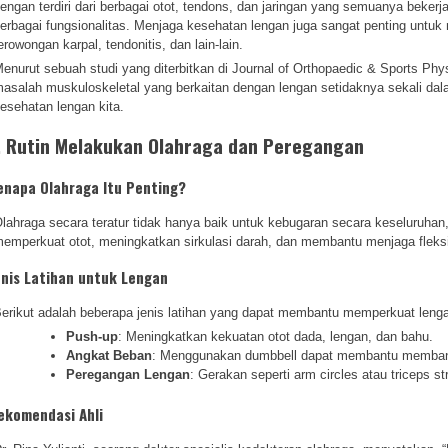
engan terdiri dari berbagai otot, tendons, dan jaringan yang semuanya bek
erbagai fungsionalitas. Menjaga kesehatan lengan juga sangat penting untuk 
erowongan karpal, tendonitis, dan lain-lain.
enurut sebuah studi yang diterbitkan di Journal of Orthopaedic & Sports Phy
asalah muskuloskeletal yang berkaitan dengan lengan setidaknya sekali da
esehatan lengan kita.
. Rutin Melakukan Olahraga dan Peregangan
enapa Olahraga Itu Penting?
lahraga secara teratur tidak hanya baik untuk kebugaran secara keseluruhan, 
emperkuat otot, meningkatkan sirkulasi darah, dan membantu menjaga fleksib
enis Latihan untuk Lengan
erikut adalah beberapa jenis latihan yang dapat membantu memperkuat leng
Push-up
: Meningkatkan kekuatan otot dada, lengan, dan bahu.
Angkat Beban
: Menggunakan dumbbell dapat membantu memban
Peregangan Lengan
: Gerakan seperti arm circles atau triceps s
ekomendasi Ahli