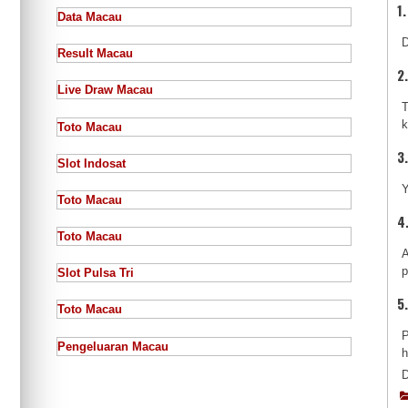
1
Data Macau
D
Result Macau
2
Live Draw Macau
T
k
Toto Macau
3
Slot Indosat
Y
Toto Macau
4
Toto Macau
A
p
Slot Pulsa Tri
5
Toto Macau
P
Pengeluaran Macau
h
D