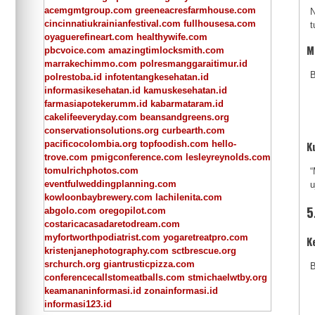
acemgmtgroup.com
greeneacresfarmhouse.com
N
cincinnatiukrainianfestival.com
fullhousesa.com
t
oyaguerefineart.com
healthywife.com
M
pbcvoice.com
amazingtimlocksmith.com
marrakechimmo.com
polresmanggaraitimur.id
B
polrestoba.id
infotentangkesehatan.id
informasikesehatan.id
kamuskesehatan.id
farmasiapotekerumm.id
kabarmataram.id
cakelifeeveryday.com
beansandgreens.org
conservationsolutions.org
curbearth.com
pacificocolombia.org
topfoodish.com
hello-
K
trove.com
pmigconference.com
lesleyreynolds.com
tomulrichphotos.com
“
eventfulweddingplanning.com
u
kowloonbaybrewery.com
lachilenita.com
5
abgolo.com
oregopilot.com
costaricacasadaretodream.com
myfortworthpodiatrist.com
yogaretreatpro.com
K
kristenjanephotography.com
sctbrescue.org
srchurch.org
giantrusticpizza.com
B
conferencecallstomeatballs.com
stmichaelwtby.org
keamananinformasi.id
zonainformasi.id
informasi123.id