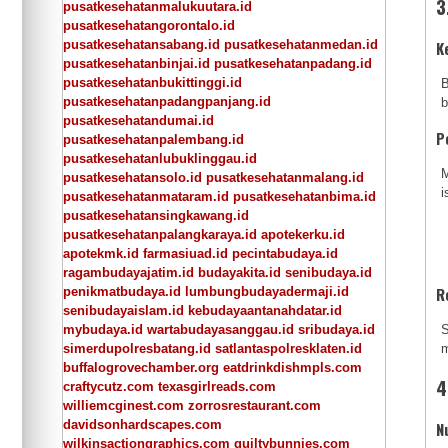
3
pusatkesehatanmalukuutara.id
pusatkesehatangorontalo.id
pusatkesehatansabang.id
pusatkesehatanmedan.id
K
pusatkesehatanbinjai.id
pusatkesehatanpadang.id
pusatkesehatanbukittinggi.id
B
pusatkesehatanpadangpanjang.id
b
pusatkesehatandumai.id
P
pusatkesehatanpalembang.id
pusatkesehatanlubuklinggau.id
M
pusatkesehatansolo.id
pusatkesehatanmalang.id
i
pusatkesehatanmataram.id
pusatkesehatanbima.id
pusatkesehatansingkawang.id
pusatkesehatanpalangkaraya.id
apotekerku.id
apotekmk.id
farmasiuad.id
pecintabudaya.id
ragambudayajatim.id
budayakita.id
senibudaya.id
R
penikmatbudaya.id
lumbungbudayadermaji.id
senibudayaislam.id
kebudayaantanahdatar.id
mybudaya.id
wartabudayasanggau.id
sribudaya.id
S
simerdupolresbatang.id
satlantaspolresklaten.id
m
buffalogrovechamber.org
eatdrinkdishmpls.com
4
craftycutz.com
texasgirlreads.com
williemcginest.com
zorrosrestaurant.com
davidsonhardscapes.com
N
wilkinsactiongraphics.com
guiltybunnies.com