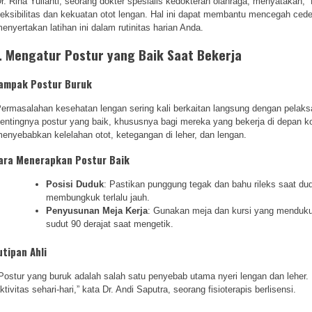
r. Rina Yulianti, seorang dokter spesialis kedokteran olahraga, menyatakan, 
leksibilitas dan kekuatan otot lengan. Hal ini dapat membantu mencegah ced
enyertakan latihan ini dalam rutinitas harian Anda.
. Mengatur Postur yang Baik Saat Bekerja
ampak Postur Buruk
ermasalahan kesehatan lengan sering kali berkaitan langsung dengan pelaks
entingnya postur yang baik, khususnya bagi mereka yang bekerja di depan 
enyebabkan kelelahan otot, ketegangan di leher, dan lengan.
ara Menerapkan Postur Baik
Posisi Duduk
: Pastikan punggung tegak dan bahu rileks saat du
membungkuk terlalu jauh.
Penyusunan Meja Kerja
: Gunakan meja dan kursi yang mendukun
sudut 90 derajat saat mengetik.
utipan Ahli
Postur yang buruk adalah salah satu penyebab utama nyeri lengan dan leher.
ktivitas sehari-hari,” kata Dr. Andi Saputra, seorang fisioterapis berlisensi.