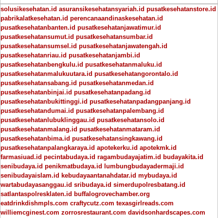
solusikesehatan.id
asuransikesehatansyariah.id
pusatkesehatanstore.id
pabrikalatkesehatan.id
perencanaandinaskesehatan.id
pusatkesehatanbanten.id
pusatkesehatanjawatimur.id
pusatkesehatansumut.id
pusatkesehatansumbar.id
pusatkesehatansumsel.id
pusatkesehatanjawatengah.id
pusatkesehatanriau.id
pusatkesehatanjambi.id
pusatkesehatanbengkulu.id
pusatkesehatanmaluku.id
pusatkesehatanmalukuutara.id
pusatkesehatangorontalo.id
pusatkesehatansabang.id
pusatkesehatanmedan.id
pusatkesehatanbinjai.id
pusatkesehatanpadang.id
pusatkesehatanbukittinggi.id
pusatkesehatanpadangpanjang.id
pusatkesehatandumai.id
pusatkesehatanpalembang.id
pusatkesehatanlubuklinggau.id
pusatkesehatansolo.id
pusatkesehatanmalang.id
pusatkesehatanmataram.id
pusatkesehatanbima.id
pusatkesehatansingkawang.id
pusatkesehatanpalangkaraya.id
apotekerku.id
apotekmk.id
farmasiuad.id
pecintabudaya.id
ragambudayajatim.id
budayakita.id
senibudaya.id
penikmatbudaya.id
lumbungbudayadermaji.id
senibudayaislam.id
kebudayaantanahdatar.id
mybudaya.id
wartabudayasanggau.id
sribudaya.id
simerdupolresbatang.id
satlantaspolresklaten.id
buffalogrovechamber.org
eatdrinkdishmpls.com
craftycutz.com
texasgirlreads.com
williemcginest.com
zorrosrestaurant.com
davidsonhardscapes.com