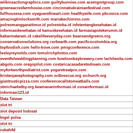
wilkinsactiongraphics.com
guiltybunnies.com
acemgmtgroup.com
greeneacresfarmhouse.com
cincinnatiukrainianfestival.com
fullhousesa.com
oyaguerefineart.com
healthywife.com
pbcvoice.com
amazingtimlocksmith.com
marrakechimmo.com
polresmanggaraitimur.id
polrestoba.id
infotentangkesehatan.id
informasikesehatan.id
kamuskesehatan.id
farmasiapotekerumm.id
kabarmataram.id
cakelifeeveryday.com
beansandgreens.org
conservationsolutions.org
curbearth.com
pacificocolombia.org
topfoodish.com
hello-trove.com
pmigconference.com
lesleyreynolds.com
tomulrichphotos.com
eventfulweddingplanning.com
kowloonbaybrewery.com
lachilenita.com
abgolo.com
oregopilot.com
costaricacasadaretodream.com
myfortworthpodiatrist.com
yogaretreatpro.com
kristenjanephotography.com
sctbrescue.org
srchurch.org
giantrusticpizza.com
conferencecallstomeatballs.com
stmichaelwtby.org
keamananinformasi.id
zonainformasi.id
informasi123.id
Data Taiwan
slot tri
slot deposit Indosat
togel pulsa
slot tri
rubah4d