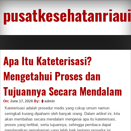
Skip
pusatkesehatanriau
to
content
Apa Itu Kateterisasi?
Mengetahui Proses dan
Tujuannya Secara Mendalam
On:
June 17, 2026
By:
admin
Kateterisasi adalah prosedur medis yang cukup umum namun
seringkali kurang dipahami oleh banyak orang. Dalam artikel ini, kita
akan membahas secara mendalam mengenai apa itu kateterisasi,
proses yang terlibat, serta tujuannya, sehingga pembaca dapat
mendapatkan pemahaman yang lebih baik tentang prosedur ini.