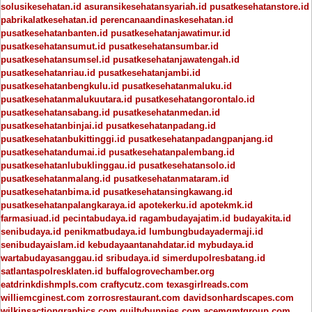
solusikesehatan.id
asuransikesehatansyariah.id
pusatkesehatanstore.id
pabrikalatkesehatan.id
perencanaandinaskesehatan.id
pusatkesehatanbanten.id
pusatkesehatanjawatimur.id
pusatkesehatansumut.id
pusatkesehatansumbar.id
pusatkesehatansumsel.id
pusatkesehatanjawatengah.id
pusatkesehatanriau.id
pusatkesehatanjambi.id
pusatkesehatanbengkulu.id
pusatkesehatanmaluku.id
pusatkesehatanmalukuutara.id
pusatkesehatangorontalo.id
pusatkesehatansabang.id
pusatkesehatanmedan.id
pusatkesehatanbinjai.id
pusatkesehatanpadang.id
pusatkesehatanbukittinggi.id
pusatkesehatanpadangpanjang.id
pusatkesehatandumai.id
pusatkesehatanpalembang.id
pusatkesehatanlubuklinggau.id
pusatkesehatansolo.id
pusatkesehatanmalang.id
pusatkesehatanmataram.id
pusatkesehatanbima.id
pusatkesehatansingkawang.id
pusatkesehatanpalangkaraya.id
apotekerku.id
apotekmk.id
farmasiuad.id
pecintabudaya.id
ragambudayajatim.id
budayakita.id
senibudaya.id
penikmatbudaya.id
lumbungbudayadermaji.id
senibudayaislam.id
kebudayaantanahdatar.id
mybudaya.id
wartabudayasanggau.id
sribudaya.id
simerdupolresbatang.id
satlantaspolresklaten.id
buffalogrovechamber.org
eatdrinkdishmpls.com
craftycutz.com
texasgirlreads.com
williemcginest.com
zorrosrestaurant.com
davidsonhardscapes.com
wilkinsactiongraphics.com
guiltybunnies.com
acemgmtgroup.com