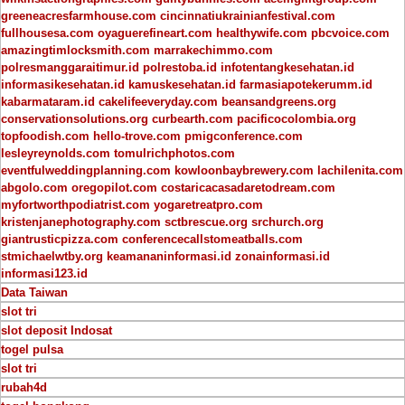
greeneacresfarmhouse.com
cincinnatiukrainianfestival.com
fullhousesa.com
oyaguerefineart.com
healthywife.com
pbcvoice.com
amazingtimlocksmith.com
marrakechimmo.com
polresmanggaraitimur.id
polrestoba.id
infotentangkesehatan.id
informasikesehatan.id
kamuskesehatan.id
farmasiapotekerumm.id
kabarmataram.id
cakelifeeveryday.com
beansandgreens.org
conservationsolutions.org
curbearth.com
pacificocolombia.org
topfoodish.com
hello-trove.com
pmigconference.com
lesleyreynolds.com
tomulrichphotos.com
eventfulweddingplanning.com
kowloonbaybrewery.com
lachilenita.com
abgolo.com
oregopilot.com
costaricacasadaretodream.com
myfortworthpodiatrist.com
yogaretreatpro.com
kristenjanephotography.com
sctbrescue.org
srchurch.org
giantrusticpizza.com
conferencecallstomeatballs.com
stmichaelwtby.org
keamananinformasi.id
zonainformasi.id
informasi123.id
Data Taiwan
slot tri
slot deposit Indosat
togel pulsa
slot tri
rubah4d