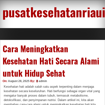
Skip
pusatkesehatanriau
to
content
Cara Meningkatkan
Kesehatan Hati Secara Alami
untuk Hidup Sehat
On:
August 28, 2025
By:
admin
Kesehatan hati adalah salah satu aspek terpenting dalam menjaga
kesehatan secara keseluruhan. Hati berfungsi sebagai organ vital yang
mengatur banyak proses dalam tubuh, termasuk metabolisme,
detoksifikasi, dan penyimpanan nutrisi. Dalam artikel ini, kita akan
membahas cara-cara alami untuk meningkatkan kesehatan hati kita,