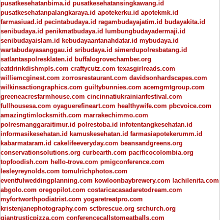
pusatkesehatanbima.id
pusatkesehatansingkawang.id
pusatkesehatanpalangkaraya.id
apotekerku.id
apotekmk.id
farmasiuad.id
pecintabudaya.id
ragambudayajatim.id
budayakita.id
senibudaya.id
penikmatbudaya.id
lumbungbudayadermaji.id
senibudayaislam.id
kebudayaantanahdatar.id
mybudaya.id
wartabudayasanggau.id
sribudaya.id
simerdupolresbatang.id
satlantaspolresklaten.id
buffalogrovechamber.org
eatdrinkdishmpls.com
craftycutz.com
texasgirlreads.com
williemcginest.com
zorrosrestaurant.com
davidsonhardscapes.com
wilkinsactiongraphics.com
guiltybunnies.com
acemgmtgroup.com
greeneacresfarmhouse.com
cincinnatiukrainianfestival.com
fullhousesa.com
oyaguerefineart.com
healthywife.com
pbcvoice.com
amazingtimlocksmith.com
marrakechimmo.com
polresmanggaraitimur.id
polrestoba.id
infotentangkesehatan.id
informasikesehatan.id
kamuskesehatan.id
farmasiapotekerumm.id
kabarmataram.id
cakelifeeveryday.com
beansandgreens.org
conservationsolutions.org
curbearth.com
pacificocolombia.org
topfoodish.com
hello-trove.com
pmigconference.com
lesleyreynolds.com
tomulrichphotos.com
eventfulweddingplanning.com
kowloonbaybrewery.com
lachilenita.com
abgolo.com
oregopilot.com
costaricacasadaretodream.com
myfortworthpodiatrist.com
yogaretreatpro.com
kristenjanephotography.com
sctbrescue.org
srchurch.org
giantrusticpizza.com
conferencecallstomeatballs.com