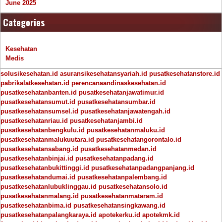
June 2025
Categories
Kesehatan
Medis
solusikesehatan.id
asuransikesehatansyariah.id
pusatkesehatanstore.id
pabrikalatkesehatan.id
perencanaandinaskesehatan.id
pusatkesehatanbanten.id
pusatkesehatanjawatimur.id
pusatkesehatansumut.id
pusatkesehatansumbar.id
pusatkesehatansumsel.id
pusatkesehatanjawatengah.id
pusatkesehatanriau.id
pusatkesehatanjambi.id
pusatkesehatanbengkulu.id
pusatkesehatanmaluku.id
pusatkesehatanmalukuutara.id
pusatkesehatangorontalo.id
pusatkesehatansabang.id
pusatkesehatanmedan.id
pusatkesehatanbinjai.id
pusatkesehatanpadang.id
pusatkesehatanbukittinggi.id
pusatkesehatanpadangpanjang.id
pusatkesehatandumai.id
pusatkesehatanpalembang.id
pusatkesehatanlubuklinggau.id
pusatkesehatansolo.id
pusatkesehatanmalang.id
pusatkesehatanmataram.id
pusatkesehatanbima.id
pusatkesehatansingkawang.id
pusatkesehatanpalangkaraya.id
apotekerku.id
apotekmk.id