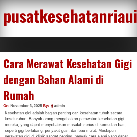
Skip
pusatkesehatanriau
to
content
Cara Merawat Kesehatan Gigi
dengan Bahan Alami di
Rumah
On:
November 3, 2025
By:
admin
Kesehatan gigi adalah bagian penting dari kesehatan tubuh secara
keseluruhan. Banyak orang mengabaikan perawatan kesehatan gigi
mereka, yang dapat menyebabkan masalah serius di kemudian hari,
seperti gigi berlubang, penyakit gusi, dan bau mulut. Meskipun
perawatan gigi di klinik sangat penting, banyak cara alami yang dapat