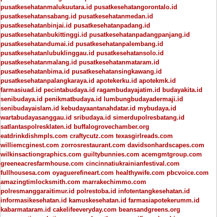
pusatkesehatanmalukuutara.id
pusatkesehatangorontalo.id
pusatkesehatansabang.id
pusatkesehatanmedan.id
pusatkesehatanbinjai.id
pusatkesehatanpadang.id
pusatkesehatanbukittinggi.id
pusatkesehatanpadangpanjang.id
pusatkesehatandumai.id
pusatkesehatanpalembang.id
pusatkesehatanlubuklinggau.id
pusatkesehatansolo.id
pusatkesehatanmalang.id
pusatkesehatanmataram.id
pusatkesehatanbima.id
pusatkesehatansingkawang.id
pusatkesehatanpalangkaraya.id
apotekerku.id
apotekmk.id
farmasiuad.id
pecintabudaya.id
ragambudayajatim.id
budayakita.id
senibudaya.id
penikmatbudaya.id
lumbungbudayadermaji.id
senibudayaislam.id
kebudayaantanahdatar.id
mybudaya.id
wartabudayasanggau.id
sribudaya.id
simerdupolresbatang.id
satlantaspolresklaten.id
buffalogrovechamber.org
eatdrinkdishmpls.com
craftycutz.com
texasgirlreads.com
williemcginest.com
zorrosrestaurant.com
davidsonhardscapes.com
wilkinsactiongraphics.com
guiltybunnies.com
acemgmtgroup.com
greeneacresfarmhouse.com
cincinnatiukrainianfestival.com
fullhousesa.com
oyaguerefineart.com
healthywife.com
pbcvoice.com
amazingtimlocksmith.com
marrakechimmo.com
polresmanggaraitimur.id
polrestoba.id
infotentangkesehatan.id
informasikesehatan.id
kamuskesehatan.id
farmasiapotekerumm.id
kabarmataram.id
cakelifeeveryday.com
beansandgreens.org