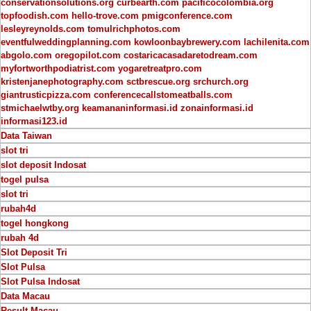
conservationsolutions.org
curbearth.com
pacificocolombia.org
topfoodish.com
hello-trove.com
pmigconference.com
lesleyreynolds.com
tomulrichphotos.com
eventfulweddingplanning.com
kowloonbaybrewery.com
lachilenita.com
abgolo.com
oregopilot.com
costaricacasadaretodream.com
myfortworthpodiatrist.com
yogaretreatpro.com
kristenjanephotography.com
sctbrescue.org
srchurch.org
giantrusticpizza.com
conferencecallstomeatballs.com
stmichaelwtby.org
keamananinformasi.id
zonainformasi.id
informasi123.id
Data Taiwan
slot tri
slot deposit Indosat
togel pulsa
slot tri
rubah4d
togel hongkong
rubah 4d
Slot Deposit Tri
Slot Pulsa
Slot Pulsa Indosat
Data Macau
Result Macau