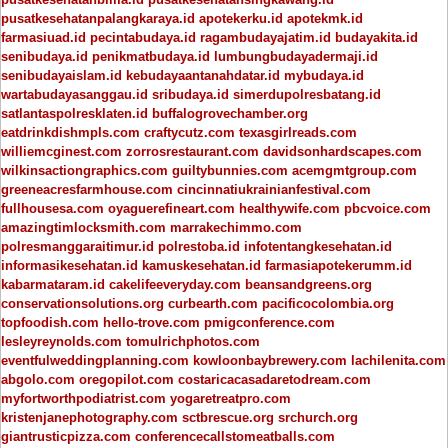
pusatkesehatanpalangkaraya.id
apotekerku.id
apotekmk.id
farmasiuad.id
pecintabudaya.id
ragambudayajatim.id
budayakita.id
senibudaya.id
penikmatbudaya.id
lumbungbudayadermaji.id
senibudayaislam.id
kebudayaantanahdatar.id
mybudaya.id
wartabudayasanggau.id
sribudaya.id
simerdupolresbatang.id
satlantaspolresklaten.id
buffalogrovechamber.org
eatdrinkdishmpls.com
craftycutz.com
texasgirlreads.com
williemcginest.com
zorrosrestaurant.com
davidsonhardscapes.com
wilkinsactiongraphics.com
guiltybunnies.com
acemgmtgroup.com
greeneacresfarmhouse.com
cincinnatiukrainianfestival.com
fullhousesa.com
oyaguerefineart.com
healthywife.com
pbcvoice.com
amazingtimlocksmith.com
marrakechimmo.com
polresmanggaraitimur.id
polrestoba.id
infotentangkesehatan.id
informasikesehatan.id
kamuskesehatan.id
farmasiapotekerumm.id
kabarmataram.id
cakelifeeveryday.com
beansandgreens.org
conservationsolutions.org
curbearth.com
pacificocolombia.org
topfoodish.com
hello-trove.com
pmigconference.com
lesleyreynolds.com
tomulrichphotos.com
eventfulweddingplanning.com
kowloonbaybrewery.com
lachilenita.com
abgolo.com
oregopilot.com
costaricacasadaretodream.com
myfortworthpodiatrist.com
yogaretreatpro.com
kristenjanephotography.com
sctbrescue.org
srchurch.org
giantrusticpizza.com
conferencecallstomeatballs.com