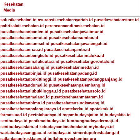
Kesehatan
Medis
solusikesehatan.id
asuransikesehatansyariah.id
pusatkesehatanstore.id
pabrikalatkesehatan.id
perencanaandinaskesehatan.id
pusatkesehatanbanten.id
pusatkesehatanjawatimur.id
pusatkesehatansumut.id
pusatkesehatansumbar.id
pusatkesehatansumsel.id
pusatkesehatanjawatengah.id
pusatkesehatanriau.id
pusatkesehatanjambi.id
pusatkesehatanbengkulu.id
pusatkesehatanmaluku.id
pusatkesehatanmalukuutara.id
pusatkesehatangorontalo.id
pusatkesehatansabang.id
pusatkesehatanmedan.id
pusatkesehatanbinjai.id
pusatkesehatanpadang.id
pusatkesehatanbukittinggi.id
pusatkesehatanpadangpanjang.id
pusatkesehatandumai.id
pusatkesehatanpalembang.id
pusatkesehatanlubuklinggau.id
pusatkesehatansolo.id
pusatkesehatanmalang.id
pusatkesehatanmataram.id
pusatkesehatanbima.id
pusatkesehatansingkawang.id
pusatkesehatanpalangkaraya.id
apotekerku.id
apotekmk.id
farmasiuad.id
pecintabudaya.id
ragambudayajatim.id
budayakita.id
senibudaya.id
penikmatbudaya.id
lumbungbudayadermaji.id
senibudayaislam.id
kebudayaantanahdatar.id
mybudaya.id
wartabudayasanggau.id
sribudaya.id
simerdupolresbatang.id
satlantaspolresklaten.id
buffalogrovechamber.org