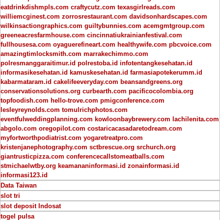
eatdrinkdishmpls.com
craftycutz.com
texasgirlreads.com
williemcginest.com
zorrosrestaurant.com
davidsonhardscapes.com
wilkinsactiongraphics.com
guiltybunnies.com
acemgmtgroup.com
greeneacresfarmhouse.com
cincinnatiukrainianfestival.com
fullhousesa.com
oyaguerefineart.com
healthywife.com
pbcvoice.com
amazingtimlocksmith.com
marrakechimmo.com
polresmanggaraitimur.id
polrestoba.id
infotentangkesehatan.id
informasikesehatan.id
kamuskesehatan.id
farmasiapotekerumm.id
kabarmataram.id
cakelifeeveryday.com
beansandgreens.org
conservationsolutions.org
curbearth.com
pacificocolombia.org
topfoodish.com
hello-trove.com
pmigconference.com
lesleyreynolds.com
tomulrichphotos.com
eventfulweddingplanning.com
kowloonbaybrewery.com
lachilenita.com
abgolo.com
oregopilot.com
costaricacasadaretodream.com
myfortworthpodiatrist.com
yogaretreatpro.com
kristenjanephotography.com
sctbrescue.org
srchurch.org
giantrusticpizza.com
conferencecallstomeatballs.com
stmichaelwtby.org
keamananinformasi.id
zonainformasi.id
informasi123.id
Data Taiwan
slot tri
slot deposit Indosat
togel pulsa