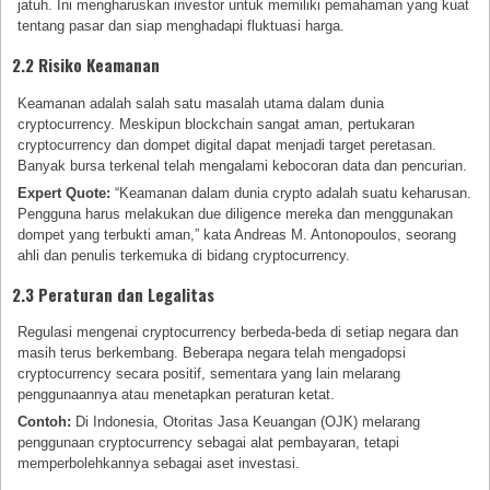
jatuh. Ini mengharuskan investor untuk memiliki pemahaman yang kuat
tentang pasar dan siap menghadapi fluktuasi harga.
2.2 Risiko Keamanan
Keamanan adalah salah satu masalah utama dalam dunia
cryptocurrency. Meskipun blockchain sangat aman, pertukaran
cryptocurrency dan dompet digital dapat menjadi target peretasan.
Banyak bursa terkenal telah mengalami kebocoran data dan pencurian.
Expert Quote:
“Keamanan dalam dunia crypto adalah suatu keharusan.
Pengguna harus melakukan due diligence mereka dan menggunakan
dompet yang terbukti aman,” kata Andreas M. Antonopoulos, seorang
ahli dan penulis terkemuka di bidang cryptocurrency.
2.3 Peraturan dan Legalitas
Regulasi mengenai cryptocurrency berbeda-beda di setiap negara dan
masih terus berkembang. Beberapa negara telah mengadopsi
cryptocurrency secara positif, sementara yang lain melarang
penggunaannya atau menetapkan peraturan ketat.
Contoh:
Di Indonesia, Otoritas Jasa Keuangan (OJK) melarang
penggunaan cryptocurrency sebagai alat pembayaran, tetapi
memperbolehkannya sebagai aset investasi.