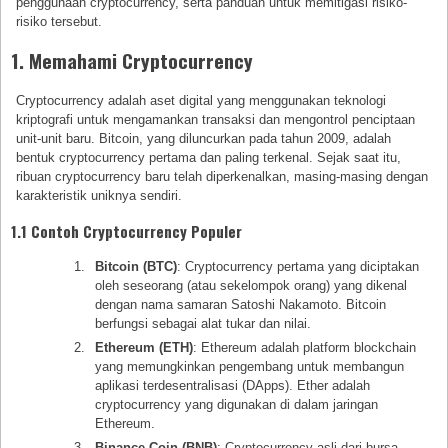
penggunaan cryptocurrency, serta panduan untuk memitigasi risiko-
risiko tersebut.
1. Memahami Cryptocurrency
Cryptocurrency adalah aset digital yang menggunakan teknologi
kriptografi untuk mengamankan transaksi dan mengontrol penciptaan
unit-unit baru. Bitcoin, yang diluncurkan pada tahun 2009, adalah
bentuk cryptocurrency pertama dan paling terkenal. Sejak saat itu,
ribuan cryptocurrency baru telah diperkenalkan, masing-masing dengan
karakteristik uniknya sendiri.
1.1 Contoh Cryptocurrency Populer
Bitcoin (BTC)
: Cryptocurrency pertama yang diciptakan
oleh seseorang (atau sekelompok orang) yang dikenal
dengan nama samaran Satoshi Nakamoto. Bitcoin
berfungsi sebagai alat tukar dan nilai.
Ethereum (ETH)
: Ethereum adalah platform blockchain
yang memungkinkan pengembang untuk membangun
aplikasi terdesentralisasi (DApps). Ether adalah
cryptocurrency yang digunakan di dalam jaringan
Ethereum.
Binance Coin (BNB)
: Cryptocurrency asli dari bursa