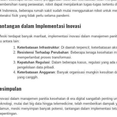
embersihan ruang perawatan, robot dapat menjalankan tugas-tugas tertentu de
i Indonesia, beberapa rumah sakit sudah mulai menggunakan robot untuk m
nteraksi fisik yang tidak perlu selama pandemi.
antangan dalam Implementasi Inovasi
eski terdapat banyak manfaat, implementasi inovasi dalam manajemen panit
tu antara lain:
Keterbatasan Infrastruktur
: Di daerah terpencil, keterbatasan a
Resistensi Terhadap Perubahan
: Beberapa tenaga kesehatan mu
memperlambat proses transformasi.
Kepatuhan Regulasi
: Dalam beberapa kasus, regulasi yang ada 
pengelolaan data pribadi.
Keterbatasan Anggaran
: Banyak organisasi mungkin kesulitan d
yang canggih.
esimpulan
novasi dalam manajemen panitia kesehatan di era digital sangatlah penting 
eknologi, mulai dari big data hingga telemedicine, telah memberikan dampak
amun, meski menyimpan banyak potensi, tantangan dalam implementasi tet
epentingan.