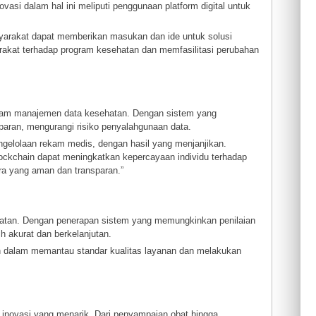
asi dalam hal ini meliputi penggunaan platform digital untuk
yarakat dapat memberikan masukan dan ide untuk solusi
rakat terhadap program kesehatan dan memfasilitasi perubahan
alam manajemen data kesehatan. Dengan sistem yang
sparan, mengurangi risiko penyalahgunaan data.
engelolaan rekam medis, dengan hasil yang menjanjikan.
lockchain dapat meningkatkan kepercayaan individu terhadap
a yang aman dan transparan.”
sehatan. Dengan penerapan sistem yang memungkinkan penilaian
ih akurat dan berkelanjutan.
 dalam memantau standar kualitas layanan dan melakukan
 inovasi yang menarik. Dari penyampaian obat hingga