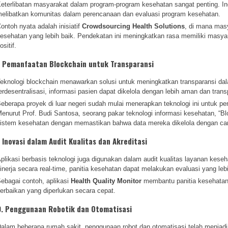
eterlibatan masyarakat dalam program-program kesehatan sangat penting. Inov
elibatkan komunitas dalam perencanaan dan evaluasi program kesehatan.
ontoh nyata adalah inisiatif
Crowdsourcing Health Solutions
, di mana mas
esehatan yang lebih baik. Pendekatan ini meningkatkan rasa memiliki masya
ositif.
. Pemanfaatan Blockchain untuk Transparansi
eknologi blockchain menawarkan solusi untuk meningkatkan transparansi d
erdesentralisasi, informasi pasien dapat dikelola dengan lebih aman dan tran
eberapa proyek di luar negeri sudah mulai menerapkan teknologi ini untuk p
enurut Prof. Budi Santosa, seorang pakar teknologi informasi kesehatan, “B
istem kesehatan dengan memastikan bahwa data mereka dikelola dengan car
. Inovasi dalam Audit Kualitas dan Akreditasi
plikasi berbasis teknologi juga digunakan dalam audit kualitas layanan ke
inerja secara real-time, panitia kesehatan dapat melakukan evaluasi yang leb
ebagai contoh, aplikasi
Health Quality Monitor
membantu panitia kesehatan
erbaikan yang diperlukan secara cepat.
0. Penggunaan Robotik dan Otomatisasi
alam beberapa rumah sakit, penggunaan robot dan otomatisasi telah menjadi