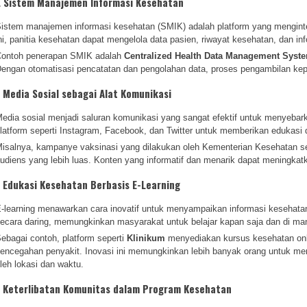
. Sistem Manajemen Informasi Kesehatan
istem manajemen informasi kesehatan (SMIK) adalah platform yang menginte
ni, panitia kesehatan dapat mengelola data pasien, riwayat kesehatan, dan inf
ontoh penerapan SMIK adalah
Centralized Health Data Management Syst
engan otomatisasi pencatatan dan pengolahan data, proses pengambilan kepu
. Media Sosial sebagai Alat Komunikasi
edia sosial menjadi saluran komunikasi yang sangat efektif untuk menyebar
latform seperti Instagram, Facebook, dan Twitter untuk memberikan eduka
isalnya, kampanye vaksinasi yang dilakukan oleh Kementerian Kesehatan s
udiens yang lebih luas. Konten yang informatif dan menarik dapat meningka
. Edukasi Kesehatan Berbasis E-Learning
-learning menawarkan cara inovatif untuk menyampaikan informasi kesehata
ecara daring, memungkinkan masyarakat untuk belajar kapan saja dan di ma
ebagai contoh, platform seperti
Klinikum
menyediakan kursus kesehatan onlin
encegahan penyakit. Inovasi ini memungkinkan lebih banyak orang untuk me
leh lokasi dan waktu.
. Keterlibatan Komunitas dalam Program Kesehatan