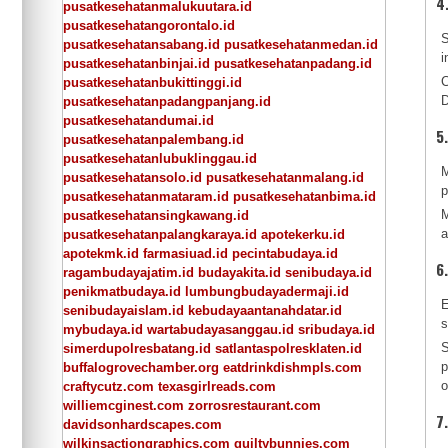
4
pusatkesehatanmalukuutara.id
pusatkesehatangorontalo.id
S
pusatkesehatansabang.id
pusatkesehatanmedan.id
i
pusatkesehatanbinjai.id
pusatkesehatanpadang.id
C
pusatkesehatanbukittinggi.id
D
pusatkesehatanpadangpanjang.id
pusatkesehatandumai.id
5
pusatkesehatanpalembang.id
pusatkesehatanlubuklinggau.id
M
pusatkesehatansolo.id
pusatkesehatanmalang.id
p
pusatkesehatanmataram.id
pusatkesehatanbima.id
M
pusatkesehatansingkawang.id
a
pusatkesehatanpalangkaraya.id
apotekerku.id
apotekmk.id
farmasiuad.id
pecintabudaya.id
6
ragambudayajatim.id
budayakita.id
senibudaya.id
penikmatbudaya.id
lumbungbudayadermaji.id
E
senibudayaislam.id
kebudayaantanahdatar.id
s
mybudaya.id
wartabudayasanggau.id
sribudaya.id
S
simerdupolresbatang.id
satlantaspolresklaten.id
p
buffalogrovechamber.org
eatdrinkdishmpls.com
o
craftycutz.com
texasgirlreads.com
williemcginest.com
zorrosrestaurant.com
7
davidsonhardscapes.com
wilkinsactiongraphics.com
guiltybunnies.com