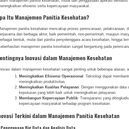
alam manajemen panitia kesehatan, mulai dari penggunaan aplikasi berbasis 
eningkatkan efisiensi serta kepercayaan masyarakat.
pa Itu Manajemen Panitia Kesehatan?
anajemen panitia kesehatan mencakup proses perencanaan, pelaksanaan, d
erjasama dari berbagai aktor, baik pemerintah, non-pemerintah, maupun masyar
erbagai bentuk, mulai dari panitia penyelenggara acara kesehatan, hingga 
eberhasilan manajemen panitia kesehatan sangat bergantung pada perencana
entingnya Inovasi dalam Manajemen Kesehatan
novasi dalam manajemen kesehatan sangat penting untuk beberapa alasan, an
Meningkatkan Efisiensi Operasional
: Teknologi dapat membant
meningkatkan produktivitas.
Meningkatkan Kualitas Pelayanan
: Dengan menggunakan data da
keputusan yang lebih baik untuk meningkatkan pelayanan.
Membangun Kepercayaan Publik
: Transparansi yang ditingka
kepercayaan masyarakat terhadap program kesehatan.
novasi Terkini dalam Manajemen Panitia Kesehatan
. Penggunaan Big Data dan Analisis Data