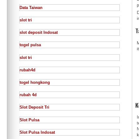
p
Data Taiwan
D
i
slot tri
T
slot deposit Indosat
M
togel pulsa
i
slot tri
rubah4d
togel hongkong
rubah 4d
K
Slot Deposit Tri
I
Slot Pulsa
t
N
Slot Pulsa Indosat
k