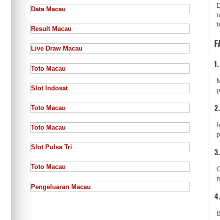
D
Data Macau
t
t
Result Macau
F
Live Draw Macau
1
Toto Macau
M
Slot Indosat
p
2
Toto Macau
I
Toto Macau
p
Slot Pulsa Tri
3
Toto Macau
C
m
Pengeluaran Macau
4
B