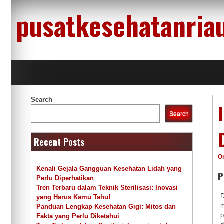
Skip
pusatkesehatanria
to
content
Search
Search
Recent Posts
O
Kenali Gejala Gangguan Kesehatan Lidah yang
P
Perlu Diperhatikan
Tren Terbaru dalam Teknik Sterilisasi: Inovasi
D
yang Harus Kamu Tahu!
m
Panduan Lengkap Kesehatan Gigi: Mitos dan
p
Fakta yang Perlu Diketahui