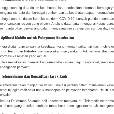
enggunaan big data dalam kesehatan bisa memberikan informasi berharga
enganalisis data dari berbagai sumber, panitia kesehatan dapat merumuskan 
ebagai contoh, dalam konteks pandemi COVID-19, banyak panitia kesehata
erencanakan respon yang efisien. Analisis data harian mengenai kasus baru, 
embantu pihak berwenang dalam menyesuaikan strategi dan sumber daya ya
. Aplikasi Mobile untuk Pelayanan Kesehatan
i era digital, banyak panitia kesehatan yang memanfaatkan aplikasi mobile u
ido Health
dan
Halodoc
memungkinkan masyarakat untuk berkonsultasi den
nformasi kesehatan yang aktual.
plikasi-aplikasi ini memberikan kemudahan akses bagi masyarakat, menguran
enanganan penyakit.
. Telemedicine dan Konsultasi Jarak Jauh
elemedicine telah menjadi salah satu inovasi penting dalam manajemen keseh
engunjungi rumah sakit untuk mendapatkan pelayanan kesehatan. Hal ini sanga
enyakit.
enurut Dr. Ahmad Selamat, ahli kesehatan masyarakat, “Telemedicine mem
esehatan yang mereka butuhkan tanpa harus meninggalkan rumah, mengurangi