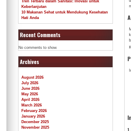
d
Tren Terbaru dalam Sanitasi: Inovasi untuk
m
Keberlanjutan
10 Makanan Sehat untuk Mendukung Kesehatan
A
Hati Anda
M
Recent Comments
k
b
K
No comments to show.
P
Archives
I
August 2026
July 2026
June 2026
May 2026
April 2026
March 2026
February 2026
I
January 2026
December 2025
November 2025
1