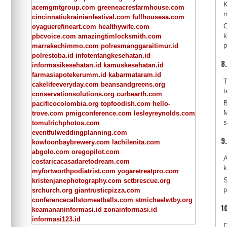
K
acemgmtgroup.com
greeneacresfarmhouse.com
m
cincinnatiukrainianfestival.com
fullhousesa.com
C
oyaguerefineart.com
healthywife.com
k
pbcvoice.com
amazingtimlocksmith.com
p
marrakechimmo.com
polresmanggaraitimur.id
polrestoba.id
infotentangkesehatan.id
8
informasikesehatan.id
kamuskesehatan.id
farmasiapotekerumm.id
kabarmataram.id
T
cakelifeeveryday.com
beansandgreens.org
t
conservationsolutions.org
curbearth.com
B
pacificocolombia.org
topfoodish.com
hello-
M
trove.com
pmigconference.com
lesleyreynolds.com
s
tomulrichphotos.com
eventfulweddingplanning.com
9
kowloonbaybrewery.com
lachilenita.com
abgolo.com
oregopilot.com
A
costaricacasadaretodream.com
k
myfortworthpodiatrist.com
yogaretreatpro.com
S
kristenjanephotography.com
sctbrescue.org
p
srchurch.org
giantrusticpizza.com
conferencecallstomeatballs.com
stmichaelwtby.org
1
keamananinformasi.id
zonainformasi.id
informasi123.id
D