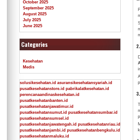
October 2025
September 2025
P
August 2025
m
July 2025
S
June 2025
m
m
Categories
2
D
Kesehatan
A
Medis
i
A
p
solusikesehatan.id
asuransikesehatansyariah.id
pusatkesehatanstore.id
pabrikalatkesehatan.id
3
perencanaandinaskesehatan.id
pusatkesehatanbanten.id
T
pusatkesehatanjawatimur.id
m
pusatkesehatansumut.id
pusatkesehatansumbar.id
p
pusatkesehatansumsel.id
M
pusatkesehatanjawatengah.id
pusatkesehatanriau.id
k
pusatkesehatanjambi.id
pusatkesehatanbengkulu.id
pusatkesehatanmaluku.id