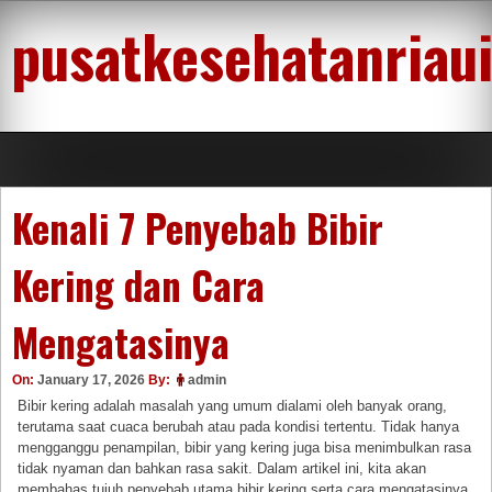
Skip
pusatkesehatanriau
to
content
Kenali 7 Penyebab Bibir
Kering dan Cara
Mengatasinya
On:
January 17, 2026
By:
admin
Bibir kering adalah masalah yang umum dialami oleh banyak orang,
terutama saat cuaca berubah atau pada kondisi tertentu. Tidak hanya
mengganggu penampilan, bibir yang kering juga bisa menimbulkan rasa
tidak nyaman dan bahkan rasa sakit. Dalam artikel ini, kita akan
membahas tujuh penyebab utama bibir kering serta cara mengatasinya.