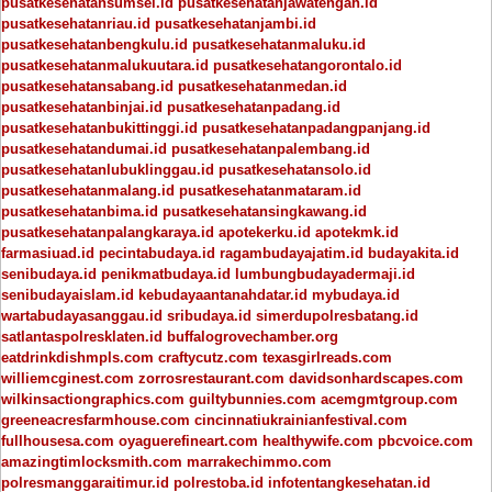
pusatkesehatansumsel.id
pusatkesehatanjawatengah.id
pusatkesehatanriau.id
pusatkesehatanjambi.id
pusatkesehatanbengkulu.id
pusatkesehatanmaluku.id
pusatkesehatanmalukuutara.id
pusatkesehatangorontalo.id
pusatkesehatansabang.id
pusatkesehatanmedan.id
pusatkesehatanbinjai.id
pusatkesehatanpadang.id
pusatkesehatanbukittinggi.id
pusatkesehatanpadangpanjang.id
pusatkesehatandumai.id
pusatkesehatanpalembang.id
pusatkesehatanlubuklinggau.id
pusatkesehatansolo.id
pusatkesehatanmalang.id
pusatkesehatanmataram.id
pusatkesehatanbima.id
pusatkesehatansingkawang.id
pusatkesehatanpalangkaraya.id
apotekerku.id
apotekmk.id
farmasiuad.id
pecintabudaya.id
ragambudayajatim.id
budayakita.id
senibudaya.id
penikmatbudaya.id
lumbungbudayadermaji.id
senibudayaislam.id
kebudayaantanahdatar.id
mybudaya.id
wartabudayasanggau.id
sribudaya.id
simerdupolresbatang.id
satlantaspolresklaten.id
buffalogrovechamber.org
eatdrinkdishmpls.com
craftycutz.com
texasgirlreads.com
williemcginest.com
zorrosrestaurant.com
davidsonhardscapes.com
wilkinsactiongraphics.com
guiltybunnies.com
acemgmtgroup.com
greeneacresfarmhouse.com
cincinnatiukrainianfestival.com
fullhousesa.com
oyaguerefineart.com
healthywife.com
pbcvoice.com
amazingtimlocksmith.com
marrakechimmo.com
polresmanggaraitimur.id
polrestoba.id
infotentangkesehatan.id