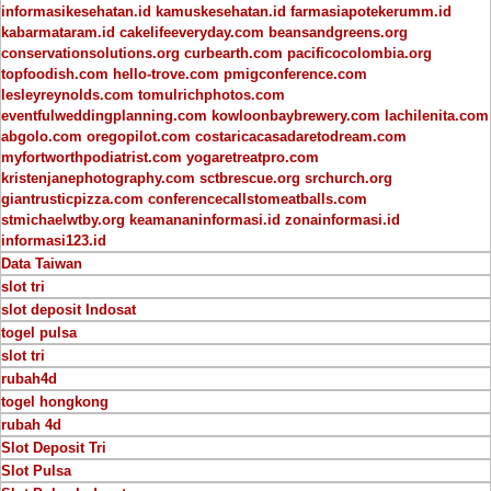
informasikesehatan.id
kamuskesehatan.id
farmasiapotekerumm.id
kabarmataram.id
cakelifeeveryday.com
beansandgreens.org
conservationsolutions.org
curbearth.com
pacificocolombia.org
topfoodish.com
hello-trove.com
pmigconference.com
lesleyreynolds.com
tomulrichphotos.com
eventfulweddingplanning.com
kowloonbaybrewery.com
lachilenita.com
abgolo.com
oregopilot.com
costaricacasadaretodream.com
myfortworthpodiatrist.com
yogaretreatpro.com
kristenjanephotography.com
sctbrescue.org
srchurch.org
giantrusticpizza.com
conferencecallstomeatballs.com
stmichaelwtby.org
keamananinformasi.id
zonainformasi.id
informasi123.id
Data Taiwan
slot tri
slot deposit Indosat
togel pulsa
slot tri
rubah4d
togel hongkong
rubah 4d
Slot Deposit Tri
Slot Pulsa