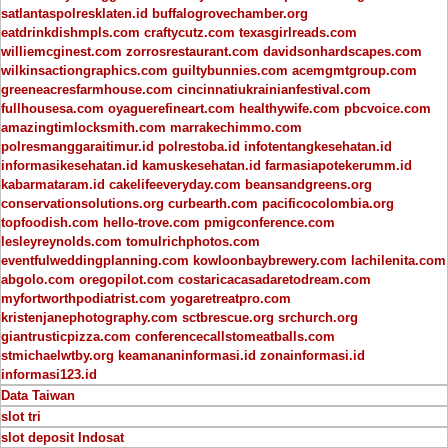
satlantaspolresklaten.id
buffalogrovechamber.org
eatdrinkdishmpls.com
craftycutz.com
texasgirlreads.com
williemcginest.com
zorrosrestaurant.com
davidsonhardscapes.com
wilkinsactiongraphics.com
guiltybunnies.com
acemgmtgroup.com
greeneacresfarmhouse.com
cincinnatiukrainianfestival.com
fullhousesa.com
oyaguerefineart.com
healthywife.com
pbcvoice.com
amazingtimlocksmith.com
marrakechimmo.com
polresmanggaraitimur.id
polrestoba.id
infotentangkesehatan.id
informasikesehatan.id
kamuskesehatan.id
farmasiapotekerumm.id
kabarmataram.id
cakelifeeveryday.com
beansandgreens.org
conservationsolutions.org
curbearth.com
pacificocolombia.org
topfoodish.com
hello-trove.com
pmigconference.com
lesleyreynolds.com
tomulrichphotos.com
eventfulweddingplanning.com
kowloonbaybrewery.com
lachilenita.com
abgolo.com
oregopilot.com
costaricacasadaretodream.com
myfortworthpodiatrist.com
yogaretreatpro.com
kristenjanephotography.com
sctbrescue.org
srchurch.org
giantrusticpizza.com
conferencecallstomeatballs.com
stmichaelwtby.org
keamananinformasi.id
zonainformasi.id
informasi123.id
Data Taiwan
slot tri
slot deposit Indosat