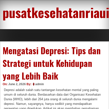
Skip
pusatkesehatanriau
to
content
Mengatasi Depresi: Tips dan
Strategi untuk Kehidupan
yang Lebih Baik
On:
June 2, 2026
By:
admin
Depresi adalah salah satu tantangan kesehatan mental yang paling
umum di seluruh dunia. Berdasarkan data dari Organisasi Kesehatan
Dunia (WHO), lebih dari 264 juta orang di seluruh dunia mengalami
depresi. Namun, sayangnya, hanya sedikit yang mendapatkan
perawatan yang diperlukan. Artikel ini akan membahas pemahaman