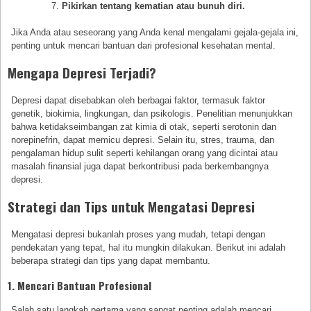
Pikirkan tentang kematian atau bunuh diri.
Jika Anda atau seseorang yang Anda kenal mengalami gejala-gejala ini,
penting untuk mencari bantuan dari profesional kesehatan mental.
Mengapa Depresi Terjadi?
Depresi dapat disebabkan oleh berbagai faktor, termasuk faktor
genetik, biokimia, lingkungan, dan psikologis. Penelitian menunjukkan
bahwa ketidakseimbangan zat kimia di otak, seperti serotonin dan
norepinefrin, dapat memicu depresi. Selain itu, stres, trauma, dan
pengalaman hidup sulit seperti kehilangan orang yang dicintai atau
masalah finansial juga dapat berkontribusi pada berkembangnya
depresi.
Strategi dan Tips untuk Mengatasi Depresi
Mengatasi depresi bukanlah proses yang mudah, tetapi dengan
pendekatan yang tepat, hal itu mungkin dilakukan. Berikut ini adalah
beberapa strategi dan tips yang dapat membantu.
1. Mencari Bantuan Profesional
Salah satu langkah pertama yang sangat penting adalah mencari