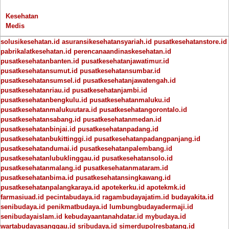
Kesehatan
Medis
solusikesehatan.id
asuransikesehatansyariah.id
pusatkesehatanstore.id
pabrikalatkesehatan.id
perencanaandinaskesehatan.id
pusatkesehatanbanten.id
pusatkesehatanjawatimur.id
pusatkesehatansumut.id
pusatkesehatansumbar.id
pusatkesehatansumsel.id
pusatkesehatanjawatengah.id
pusatkesehatanriau.id
pusatkesehatanjambi.id
pusatkesehatanbengkulu.id
pusatkesehatanmaluku.id
pusatkesehatanmalukuutara.id
pusatkesehatangorontalo.id
pusatkesehatansabang.id
pusatkesehatanmedan.id
pusatkesehatanbinjai.id
pusatkesehatanpadang.id
pusatkesehatanbukittinggi.id
pusatkesehatanpadangpanjang.id
pusatkesehatandumai.id
pusatkesehatanpalembang.id
pusatkesehatanlubuklinggau.id
pusatkesehatansolo.id
pusatkesehatanmalang.id
pusatkesehatanmataram.id
pusatkesehatanbima.id
pusatkesehatansingkawang.id
pusatkesehatanpalangkaraya.id
apotekerku.id
apotekmk.id
farmasiuad.id
pecintabudaya.id
ragambudayajatim.id
budayakita.id
senibudaya.id
penikmatbudaya.id
lumbungbudayadermaji.id
senibudayaislam.id
kebudayaantanahdatar.id
mybudaya.id
wartabudayasanggau.id
sribudaya.id
simerdupolresbatang.id