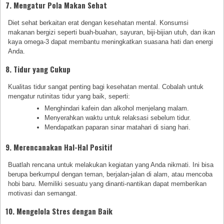
7. Mengatur Pola Makan Sehat
Diet sehat berkaitan erat dengan kesehatan mental. Konsumsi
makanan bergizi seperti buah-buahan, sayuran, biji-bijian utuh, dan ikan
kaya omega-3 dapat membantu meningkatkan suasana hati dan energi
Anda.
8. Tidur yang Cukup
Kualitas tidur sangat penting bagi kesehatan mental. Cobalah untuk
mengatur rutinitas tidur yang baik, seperti:
Menghindari kafein dan alkohol menjelang malam.
Menyerahkan waktu untuk relaksasi sebelum tidur.
Mendapatkan paparan sinar matahari di siang hari.
9. Merencanakan Hal-Hal Positif
Buatlah rencana untuk melakukan kegiatan yang Anda nikmati. Ini bisa
berupa berkumpul dengan teman, berjalan-jalan di alam, atau mencoba
hobi baru. Memiliki sesuatu yang dinanti-nantikan dapat memberikan
motivasi dan semangat.
10. Mengelola Stres dengan Baik