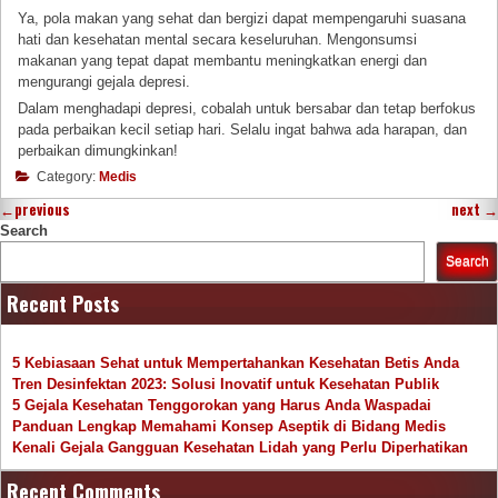
Ya, pola makan yang sehat dan bergizi dapat mempengaruhi suasana
hati dan kesehatan mental secara keseluruhan. Mengonsumsi
makanan yang tepat dapat membantu meningkatkan energi dan
mengurangi gejala depresi.
Dalam menghadapi depresi, cobalah untuk bersabar dan tetap berfokus
pada perbaikan kecil setiap hari. Selalu ingat bahwa ada harapan, dan
perbaikan dimungkinkan!
Category:
Medis
←
previous
next
→
Search
Search
Recent Posts
5 Kebiasaan Sehat untuk Mempertahankan Kesehatan Betis Anda
Tren Desinfektan 2023: Solusi Inovatif untuk Kesehatan Publik
5 Gejala Kesehatan Tenggorokan yang Harus Anda Waspadai
Panduan Lengkap Memahami Konsep Aseptik di Bidang Medis
Kenali Gejala Gangguan Kesehatan Lidah yang Perlu Diperhatikan
Recent Comments