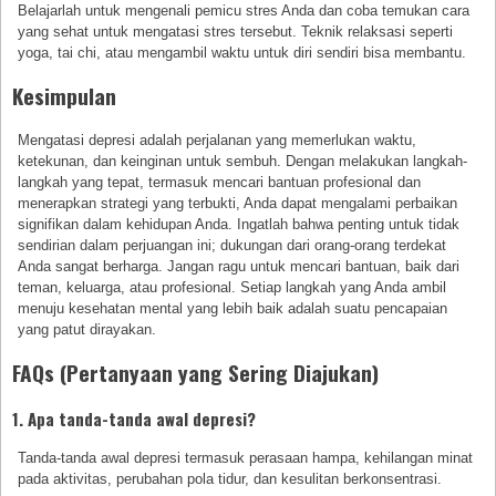
Belajarlah untuk mengenali pemicu stres Anda dan coba temukan cara
yang sehat untuk mengatasi stres tersebut. Teknik relaksasi seperti
yoga, tai chi, atau mengambil waktu untuk diri sendiri bisa membantu.
Kesimpulan
Mengatasi depresi adalah perjalanan yang memerlukan waktu,
ketekunan, dan keinginan untuk sembuh. Dengan melakukan langkah-
langkah yang tepat, termasuk mencari bantuan profesional dan
menerapkan strategi yang terbukti, Anda dapat mengalami perbaikan
signifikan dalam kehidupan Anda. Ingatlah bahwa penting untuk tidak
sendirian dalam perjuangan ini; dukungan dari orang-orang terdekat
Anda sangat berharga. Jangan ragu untuk mencari bantuan, baik dari
teman, keluarga, atau profesional. Setiap langkah yang Anda ambil
menuju kesehatan mental yang lebih baik adalah suatu pencapaian
yang patut dirayakan.
FAQs (Pertanyaan yang Sering Diajukan)
1. Apa tanda-tanda awal depresi?
Tanda-tanda awal depresi termasuk perasaan hampa, kehilangan minat
pada aktivitas, perubahan pola tidur, dan kesulitan berkonsentrasi.