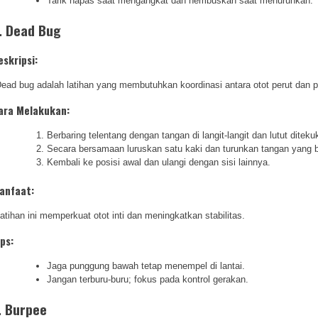
Tarik napas saat mengangkat dan hembuskan saat menurunkan.
. Dead Bug
eskripsi:
ead bug adalah latihan yang membutuhkan koordinasi antara otot perut dan pi
ara Melakukan:
Berbaring telentang dengan tangan di langit-langit dan lutut diteku
Secara bersamaan luruskan satu kaki dan turunkan tangan yang b
Kembali ke posisi awal dan ulangi dengan sisi lainnya.
anfaat:
atihan ini memperkuat otot inti dan meningkatkan stabilitas.
ips:
Jaga punggung bawah tetap menempel di lantai.
Jangan terburu-buru; fokus pada kontrol gerakan.
. Burpee