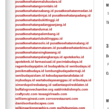
pusatkesehatanmalukuutara.id
M
pusatkesehatangorontalo.id
pusatkesehatansabang.id
pusatkesehatanmedan.id
S
pusatkesehatanbinjai.id
pusatkesehatanpadang.id
pusatkesehatanbukittinggi.id
T
pusatkesehatanpadangpanjang.id
pusatkesehatandumai.id
pusatkesehatanpalembang.id
pusatkesehatanlubuklinggau.id
pusatkesehatansolo.id
pusatkesehatanmalang.id
3
pusatkesehatanmataram.id
pusatkesehatanbima.id
pusatkesehatansingkawang.id
D
pusatkesehatanpalangkaraya.id
apotekerku.id
apotekmk.id
farmasiuad.id
pecintabudaya.id
P
ragambudayajatim.id
budayakita.id
senibudaya.id
penikmatbudaya.id
lumbungbudayadermaji.id
C
senibudayaislam.id
kebudayaantanahdatar.id
mybudaya.id
wartabudayasanggau.id
sribudaya.id
simerdupolresbatang.id
satlantaspolresklaten.id
buffalogrovechamber.org
eatdrinkdishmpls.com
craftycutz.com
texasgirlreads.com
williemcginest.com
zorrosrestaurant.com
M
davidsonhardscapes.com
wilkinsactiongraphics.com
guiltybunnies.com