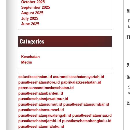
October 2025
September 2025
M
August 2025
July 2025
P
June 2025
t
T
Categories
Kesehatan
Medis
2
D
solusikesehatan.id
asuransikesehatansyariah.id
pusatkesehatanstore.id
pabrikalatkesehatan.id
S
perencanaandinaskesehatan.id
s
pusatkesehatanbanten.id
pusatkesehatanjawatimur.id
C
pusatkesehatansumut.id
pusatkesehatansumbar.id
pusatkesehatansumsel.id
pusatkesehatanjawatengah.id
pusatkesehatanriau.id
pusatkesehatanjambi.id
pusatkesehatanbengkulu.id
pusatkesehatanmaluku.id