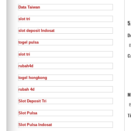
Data Taiwan
slot tri
5
slot deposit Indosat
D
togel pulsa
B
slot tri
C
rubah4d
togel hongkong
rubah 4d
M
Slot Deposit Tri
B
Slot Pulsa
T
Slot Pulsa Indosat