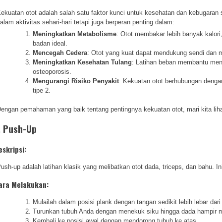
ekuatan otot adalah salah satu faktor kunci untuk kesehatan dan kebugaran
alam aktivitas sehari-hari tetapi juga berperan penting dalam:
Meningkatkan Metabolisme
: Otot membakar lebih banyak kalor
badan ideal.
Mencegah Cedera
: Otot yang kuat dapat mendukung sendi dan me
Meningkatkan Kesehatan Tulang
: Latihan beban membantu men
osteoporosis.
Mengurangi Risiko Penyakit
: Kekuatan otot berhubungan denga
tipe 2.
engan pemahaman yang baik tentang pentingnya kekuatan otot, mari kita liha
. Push-Up
eskripsi:
ush-up adalah latihan klasik yang melibatkan otot dada, triceps, dan bahu. Ini
ara Melakukan:
Mulailah dalam posisi plank dengan tangan sedikit lebih lebar dari
Turunkan tubuh Anda dengan menekuk siku hingga dada hampir m
Kembali ke posisi awal dengan mendorong tubuh ke atas.