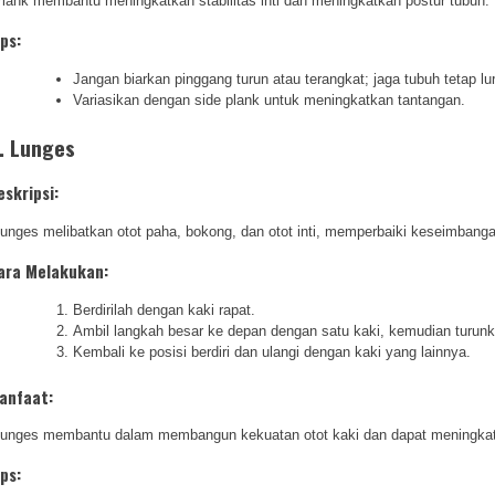
lank membantu meningkatkan stabilitas inti dan meningkatkan postur tubuh.
ips:
Jangan biarkan pinggang turun atau terangkat; jaga tubuh tetap lu
Variasikan dengan side plank untuk meningkatkan tantangan.
. Lunges
eskripsi:
unges melibatkan otot paha, bokong, dan otot inti, memperbaiki keseimbanga
ara Melakukan:
Berdirilah dengan kaki rapat.
Ambil langkah besar ke depan dengan satu kaki, kemudian turunk
Kembali ke posisi berdiri dan ulangi dengan kaki yang lainnya.
anfaat:
unges membantu dalam membangun kekuatan otot kaki dan dapat meningkatk
ips: