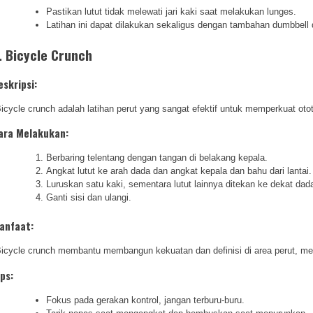
Pastikan lutut tidak melewati jari kaki saat melakukan lunges.
Latihan ini dapat dilakukan sekaligus dengan tambahan dumbbell 
. Bicycle Crunch
eskripsi:
icycle crunch adalah latihan perut yang sangat efektif untuk memperkuat otot 
ara Melakukan:
Berbaring telentang dengan tangan di belakang kepala.
Angkat lutut ke arah dada dan angkat kepala dan bahu dari lantai.
Luruskan satu kaki, sementara lutut lainnya ditekan ke dekat dad
Ganti sisi dan ulangi.
anfaat:
icycle crunch membantu membangun kekuatan dan definisi di area perut, mem
ips:
Fokus pada gerakan kontrol, jangan terburu-buru.