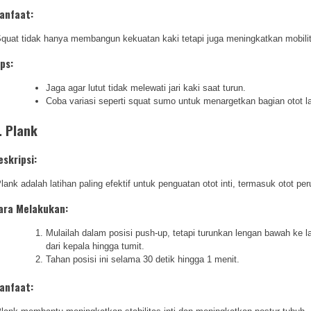
anfaat:
quat tidak hanya membangun kekuatan kaki tetapi juga meningkatkan mobilita
ips:
Jaga agar lutut tidak melewati jari kaki saat turun.
Coba variasi seperti squat sumo untuk menargetkan bagian otot la
. Plank
eskripsi:
lank adalah latihan paling efektif untuk penguatan otot inti, termasuk otot p
ara Melakukan:
Mulailah dalam posisi push-up, tetapi turunkan lengan bawah ke l
dari kepala hingga tumit.
Tahan posisi ini selama 30 detik hingga 1 menit.
anfaat: