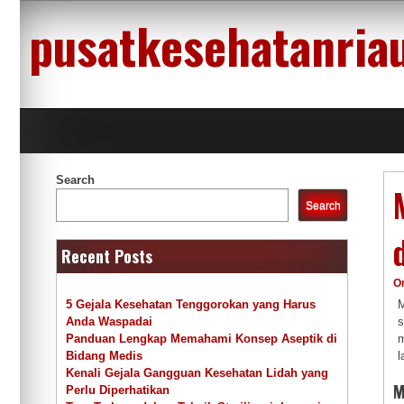
Skip
pusatkesehatanria
to
content
Search
Search
Recent Posts
O
M
5 Gejala Kesehatan Tenggorokan yang Harus
s
Anda Waspadai
m
Panduan Lengkap Memahami Konsep Aseptik di
l
Bidang Medis
Kenali Gejala Gangguan Kesehatan Lidah yang
M
Perlu Diperhatikan