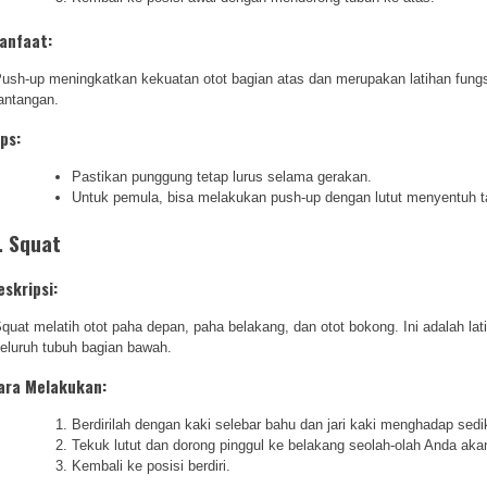
anfaat:
ush-up meningkatkan kekuatan otot bagian atas dan merupakan latihan fung
antangan.
ips:
Pastikan punggung tetap lurus selama gerakan.
Untuk pemula, bisa melakukan push-up dengan lutut menyentuh t
. Squat
eskripsi:
quat melatih otot paha depan, paha belakang, dan otot bokong. Ini adalah la
eluruh tubuh bagian bawah.
ara Melakukan:
Berdirilah dengan kaki selebar bahu dan jari kaki menghadap sediki
Tekuk lutut dan dorong pinggul ke belakang seolah-olah Anda akan
Kembali ke posisi berdiri.