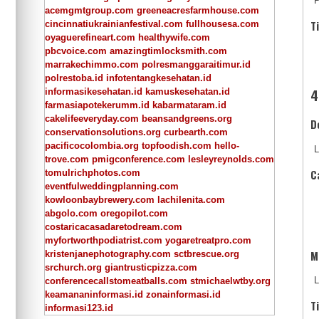
P
acemgmtgroup.com
greeneacresfarmhouse.com
T
cincinnatiukrainianfestival.com
fullhousesa.com
oyaguerefineart.com
healthywife.com
pbcvoice.com
amazingtimlocksmith.com
marrakechimmo.com
polresmanggaraitimur.id
polrestoba.id
infotentangkesehatan.id
4
informasikesehatan.id
kamuskesehatan.id
farmasiapotekerumm.id
kabarmataram.id
cakelifeeveryday.com
beansandgreens.org
D
conservationsolutions.org
curbearth.com
pacificocolombia.org
topfoodish.com
hello-
L
trove.com
pmigconference.com
lesleyreynolds.com
C
tomulrichphotos.com
eventfulweddingplanning.com
kowloonbaybrewery.com
lachilenita.com
abgolo.com
oregopilot.com
costaricacasadaretodream.com
myfortworthpodiatrist.com
yogaretreatpro.com
M
kristenjanephotography.com
sctbrescue.org
srchurch.org
giantrusticpizza.com
L
conferencecallstomeatballs.com
stmichaelwtby.org
keamananinformasi.id
zonainformasi.id
T
informasi123.id