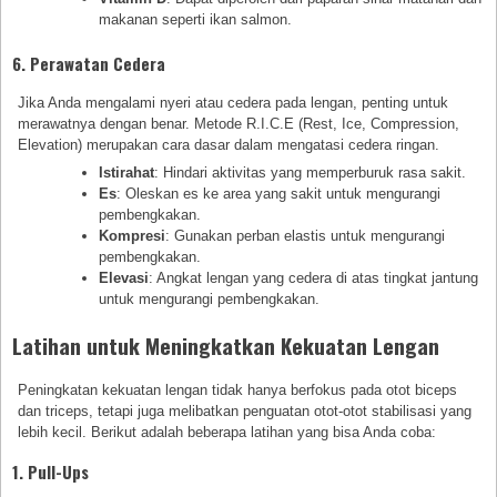
makanan seperti ikan salmon.
6. Perawatan Cedera
Jika Anda mengalami nyeri atau cedera pada lengan, penting untuk
merawatnya dengan benar. Metode R.I.C.E (Rest, Ice, Compression,
Elevation) merupakan cara dasar dalam mengatasi cedera ringan.
Istirahat
: Hindari aktivitas yang memperburuk rasa sakit.
Es
: Oleskan es ke area yang sakit untuk mengurangi
pembengkakan.
Kompresi
: Gunakan perban elastis untuk mengurangi
pembengkakan.
Elevasi
: Angkat lengan yang cedera di atas tingkat jantung
untuk mengurangi pembengkakan.
Latihan untuk Meningkatkan Kekuatan Lengan
Peningkatan kekuatan lengan tidak hanya berfokus pada otot biceps
dan triceps, tetapi juga melibatkan penguatan otot-otot stabilisasi yang
lebih kecil. Berikut adalah beberapa latihan yang bisa Anda coba:
1. Pull-Ups