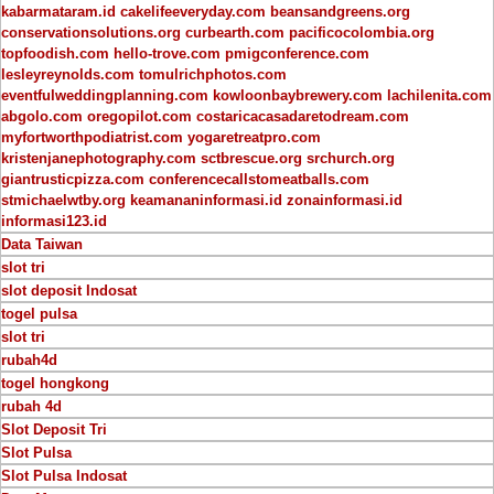
kabarmataram.id
cakelifeeveryday.com
beansandgreens.org
conservationsolutions.org
curbearth.com
pacificocolombia.org
topfoodish.com
hello-trove.com
pmigconference.com
lesleyreynolds.com
tomulrichphotos.com
eventfulweddingplanning.com
kowloonbaybrewery.com
lachilenita.com
abgolo.com
oregopilot.com
costaricacasadaretodream.com
myfortworthpodiatrist.com
yogaretreatpro.com
kristenjanephotography.com
sctbrescue.org
srchurch.org
giantrusticpizza.com
conferencecallstomeatballs.com
stmichaelwtby.org
keamananinformasi.id
zonainformasi.id
informasi123.id
Data Taiwan
slot tri
slot deposit Indosat
togel pulsa
slot tri
rubah4d
togel hongkong
rubah 4d
Slot Deposit Tri
Slot Pulsa
Slot Pulsa Indosat