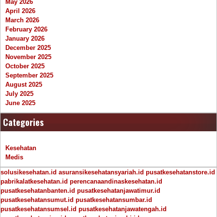
May 2026
April 2026
March 2026
February 2026
January 2026
December 2025
November 2025
October 2025
September 2025
August 2025
July 2025
June 2025
Categories
Kesehatan
Medis
solusikesehatan.id
asuransikesehatansyariah.id
pusatkesehatanstore.id
pabrikalatkesehatan.id
perencanaandinaskesehatan.id
pusatkesehatanbanten.id
pusatkesehatanjawatimur.id
pusatkesehatansumut.id
pusatkesehatansumbar.id
pusatkesehatansumsel.id
pusatkesehatanjawatengah.id