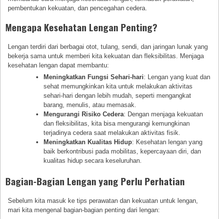
pembentukan kekuatan, dan pencegahan cedera.
Mengapa Kesehatan Lengan Penting?
Lengan terdiri dari berbagai otot, tulang, sendi, dan jaringan lunak yang
bekerja sama untuk memberi kita kekuatan dan fleksibilitas. Menjaga
kesehatan lengan dapat membantu:
Meningkatkan Fungsi Sehari-hari
: Lengan yang kuat dan
sehat memungkinkan kita untuk melakukan aktivitas
sehari-hari dengan lebih mudah, seperti mengangkat
barang, menulis, atau memasak.
Mengurangi Risiko Cedera
: Dengan menjaga kekuatan
dan fleksibilitas, kita bisa mengurangi kemungkinan
terjadinya cedera saat melakukan aktivitas fisik.
Meningkatkan Kualitas Hidup
: Kesehatan lengan yang
baik berkontribusi pada mobilitas, kepercayaan diri, dan
kualitas hidup secara keseluruhan.
Bagian-Bagian Lengan yang Perlu Perhatian
Sebelum kita masuk ke tips perawatan dan kekuatan untuk lengan,
mari kita mengenal bagian-bagian penting dari lengan: