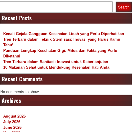
Search
Recent Posts
Kenali Gejala Gangguan Kesehatan Lidah yang Perlu Diperhatikan
Tren Terbaru dalam Teknik Sterilisasi: Inovasi yang Harus Kamu
Tahu!
Panduan Lengkap Kesehatan Gigi: Mitos dan Fakta yang Perlu
Diketahui
Tren Terbaru dalam Sanitasi: Inovasi untuk Keberlanjutan
10 Makanan Sehat untuk Mendukung Kesehatan Hati Anda
Recent Comments
No comments to show.
Archives
August 2026
July 2026
June 2026