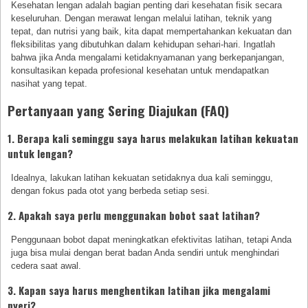
Kesehatan lengan adalah bagian penting dari kesehatan fisik secara
keseluruhan. Dengan merawat lengan melalui latihan, teknik yang
tepat, dan nutrisi yang baik, kita dapat mempertahankan kekuatan dan
fleksibilitas yang dibutuhkan dalam kehidupan sehari-hari. Ingatlah
bahwa jika Anda mengalami ketidaknyamanan yang berkepanjangan,
konsultasikan kepada profesional kesehatan untuk mendapatkan
nasihat yang tepat.
Pertanyaan yang Sering Diajukan (FAQ)
1. Berapa kali seminggu saya harus melakukan latihan kekuatan
untuk lengan?
Idealnya, lakukan latihan kekuatan setidaknya dua kali seminggu,
dengan fokus pada otot yang berbeda setiap sesi.
2. Apakah saya perlu menggunakan bobot saat latihan?
Penggunaan bobot dapat meningkatkan efektivitas latihan, tetapi Anda
juga bisa mulai dengan berat badan Anda sendiri untuk menghindari
cedera saat awal.
3. Kapan saya harus menghentikan latihan jika mengalami
nyeri?