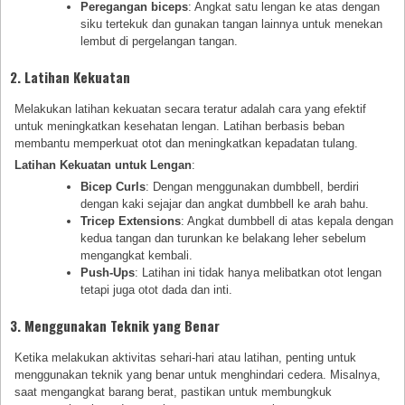
Peregangan biceps
: Angkat satu lengan ke atas dengan
siku tertekuk dan gunakan tangan lainnya untuk menekan
lembut di pergelangan tangan.
2. Latihan Kekuatan
Melakukan latihan kekuatan secara teratur adalah cara yang efektif
untuk meningkatkan kesehatan lengan. Latihan berbasis beban
membantu memperkuat otot dan meningkatkan kepadatan tulang.
Latihan Kekuatan untuk Lengan
:
Bicep Curls
: Dengan menggunakan dumbbell, berdiri
dengan kaki sejajar dan angkat dumbbell ke arah bahu.
Tricep Extensions
: Angkat dumbbell di atas kepala dengan
kedua tangan dan turunkan ke belakang leher sebelum
mengangkat kembali.
Push-Ups
: Latihan ini tidak hanya melibatkan otot lengan
tetapi juga otot dada dan inti.
3. Menggunakan Teknik yang Benar
Ketika melakukan aktivitas sehari-hari atau latihan, penting untuk
menggunakan teknik yang benar untuk menghindari cedera. Misalnya,
saat mengangkat barang berat, pastikan untuk membungkuk