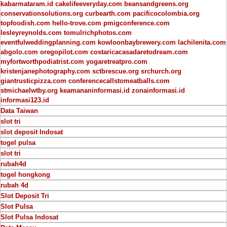
kabarmataram.id
cakelifeeveryday.com
beansandgreens.org
conservationsolutions.org
curbearth.com
pacificocolombia.org
topfoodish.com
hello-trove.com
pmigconference.com
lesleyreynolds.com
tomulrichphotos.com
eventfulweddingplanning.com
kowloonbaybrewery.com
lachilenita.com
abgolo.com
oregopilot.com
costaricacasadaretodream.com
myfortworthpodiatrist.com
yogaretreatpro.com
kristenjanephotography.com
sctbrescue.org
srchurch.org
giantrusticpizza.com
conferencecallstomeatballs.com
stmichaelwtby.org
keamananinformasi.id
zonainformasi.id
informasi123.id
Data Taiwan
slot tri
slot deposit Indosat
togel pulsa
slot tri
rubah4d
togel hongkong
rubah 4d
Slot Deposit Tri
Slot Pulsa
Slot Pulsa Indosat