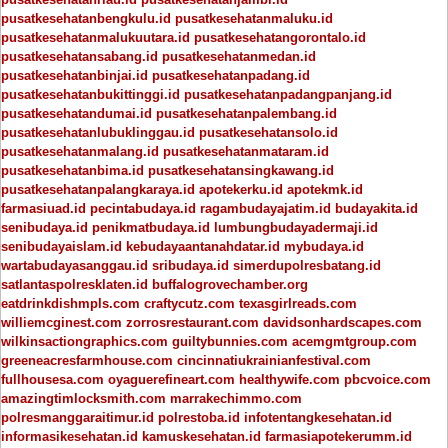
pusatkesehatanbengkulu.id
pusatkesehatanmaluku.id
pusatkesehatanmalukuutara.id
pusatkesehatangorontalo.id
pusatkesehatansabang.id
pusatkesehatanmedan.id
pusatkesehatanbinjai.id
pusatkesehatanpadang.id
pusatkesehatanbukittinggi.id
pusatkesehatanpadangpanjang.id
pusatkesehatandumai.id
pusatkesehatanpalembang.id
pusatkesehatanlubuklinggau.id
pusatkesehatansolo.id
pusatkesehatanmalang.id
pusatkesehatanmataram.id
pusatkesehatanbima.id
pusatkesehatansingkawang.id
pusatkesehatanpalangkaraya.id
apotekerku.id
apotekmk.id
farmasiuad.id
pecintabudaya.id
ragambudayajatim.id
budayakita.id
senibudaya.id
penikmatbudaya.id
lumbungbudayadermaji.id
senibudayaislam.id
kebudayaantanahdatar.id
mybudaya.id
wartabudayasanggau.id
sribudaya.id
simerdupolresbatang.id
satlantaspolresklaten.id
buffalogrovechamber.org
eatdrinkdishmpls.com
craftycutz.com
texasgirlreads.com
williemcginest.com
zorrosrestaurant.com
davidsonhardscapes.com
wilkinsactiongraphics.com
guiltybunnies.com
acemgmtgroup.com
greeneacresfarmhouse.com
cincinnatiukrainianfestival.com
fullhousesa.com
oyaguerefineart.com
healthywife.com
pbcvoice.com
amazingtimlocksmith.com
marrakechimmo.com
polresmanggaraitimur.id
polrestoba.id
infotentangkesehatan.id
informasikesehatan.id
kamuskesehatan.id
farmasiapotekerumm.id