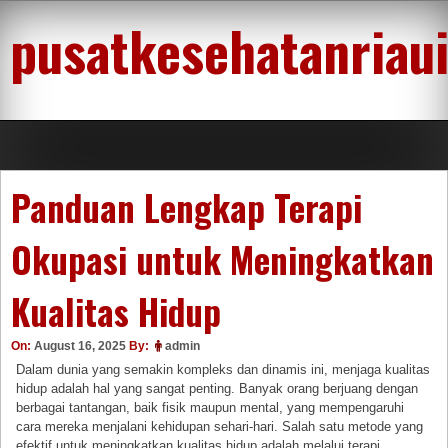
Skip
pusatkesehatanriau
to
content
Panduan Lengkap Terapi
Okupasi untuk Meningkatkan
Kualitas Hidup
On:
August 16, 2025
By:
admin
Dalam dunia yang semakin kompleks dan dinamis ini, menjaga kualitas
hidup adalah hal yang sangat penting. Banyak orang berjuang dengan
berbagai tantangan, baik fisik maupun mental, yang mempengaruhi
cara mereka menjalani kehidupan sehari-hari. Salah satu metode yang
efektif untuk meningkatkan kualitas hidup adalah melalui terapi