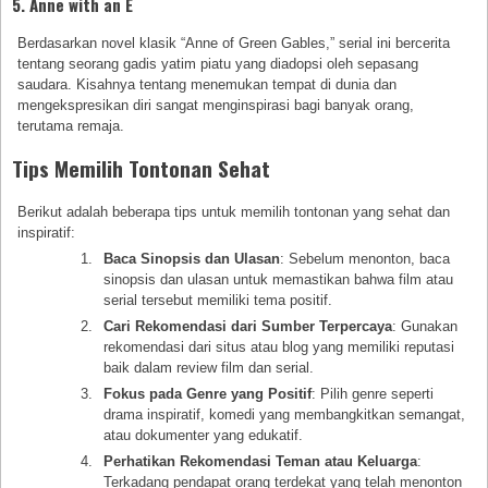
5.
Anne with an E
Berdasarkan novel klasik “Anne of Green Gables,” serial ini bercerita
tentang seorang gadis yatim piatu yang diadopsi oleh sepasang
saudara. Kisahnya tentang menemukan tempat di dunia dan
mengekspresikan diri sangat menginspirasi bagi banyak orang,
terutama remaja.
Tips Memilih Tontonan Sehat
Berikut adalah beberapa tips untuk memilih tontonan yang sehat dan
inspiratif:
Baca Sinopsis dan Ulasan
: Sebelum menonton, baca
sinopsis dan ulasan untuk memastikan bahwa film atau
serial tersebut memiliki tema positif.
Cari Rekomendasi dari Sumber Terpercaya
: Gunakan
rekomendasi dari situs atau blog yang memiliki reputasi
baik dalam review film dan serial.
Fokus pada Genre yang Positif
: Pilih genre seperti
drama inspiratif, komedi yang membangkitkan semangat,
atau dokumenter yang edukatif.
Perhatikan Rekomendasi Teman atau Keluarga
:
Terkadang pendapat orang terdekat yang telah menonton