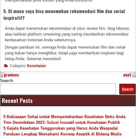
memperhatikan jenis konten yang Anda konsumsi.
5. Di mana saya bisa menemukan rekomendasi film dan serial
inspiratif?
Anda dapat menemukan rekomendasi di situs review film, blog hiburan,
atau bahkan platform streaming yang sering memberikan rekomendasi
berdasarkan tontonan Anda sebelumnya.
Dengan panduan ini, semoga Anda dapat menemukan film dan serial
yang bukan hanya menghibur, tetapi juga memberikan inspirasi bagi
hidup Anda. Selamat menonton!
Category:
Kesehatan
←
previous
next
→
Search
Search
Recent Posts
5 Kebiasaan Sehat untuk Mempertahankan Kesehatan Betis Anda
Tren Desinfektan 2023: Solusi Inovatif untuk Kesehatan Publik
5 Gejala Kesehatan Tenggorokan yang Harus Anda Waspadai
Panduan Lengkap Memahami Konsep Aseptik di Bidang Medis