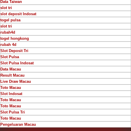
Data Taiwan
slot tri
slot deposit Indosat
togel pulsa
slot tri
rubah4d
togel hongkong
rubah 4d
Slot Deposit Tri
Slot Pulsa
Slot Pulsa Indosat
Data Macau
Result Macau
Live Draw Macau
Toto Macau
Slot Indosat
Toto Macau
Toto Macau
Slot Pulsa Tri
Toto Macau
Pengeluaran Macau