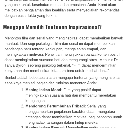
yang baik untuk kesehatan mental dan emosional Anda. Kami akan
melibatkan pengalaman dan keahlian serta menyediakan rekomendasi
dengan basis fakta yang terkini.
Mengapa Memilih Tontonan Inspirasional?
Menonton film dan serial yang menginspirasi dapat memberikan banyak
manfaat. Dari segi psikologis, film dan serial ini dapat memberikan
pandangan baru tentang kehidupan, mengajarkan empati, dan
meningkatkan motivasi. Penelitian menunjukkan bahwa konten positif
dapat meningkatkan suasana hati dan mengurangi stres. Menurut Dr.
Tanya Byron, seorang psikolog terkenal, “Film dapat mencerminkan
kenyataan dan memberikan kita cara baru untuk melihat dunia”.
Berikut adalah beberapa alasan mengapa tontonan yang menginspirasi
sebaiknya menjadi bagian dari rutinitas menonton Anda:
Meningkatkan Mood
: Film yang positif dapat
meningkatkan suasana hati dan membantu meredakan
ketegangan.
Mendorong Pertumbuhan Pribadi
: Serial yang
menggambarkan perjalanan karakter dalam mengatasi
rintangan dapat memberikan motivasi bagi penonton untuk
menghadapi tantangan dalam hidup mereka.
Meningkatkan Empati
: Menyaksikan cerita orang lain,