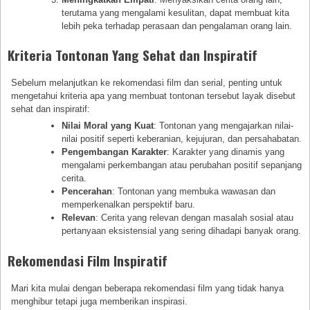
terutama yang mengalami kesulitan, dapat membuat kita
lebih peka terhadap perasaan dan pengalaman orang lain.
Kriteria Tontonan Yang Sehat dan Inspiratif
Sebelum melanjutkan ke rekomendasi film dan serial, penting untuk
mengetahui kriteria apa yang membuat tontonan tersebut layak disebut
sehat dan inspiratif:
Nilai Moral yang Kuat
: Tontonan yang mengajarkan nilai-
nilai positif seperti keberanian, kejujuran, dan persahabatan.
Pengembangan Karakter
: Karakter yang dinamis yang
mengalami perkembangan atau perubahan positif sepanjang
cerita.
Pencerahan
: Tontonan yang membuka wawasan dan
memperkenalkan perspektif baru.
Relevan
: Cerita yang relevan dengan masalah sosial atau
pertanyaan eksistensial yang sering dihadapi banyak orang.
Rekomendasi Film Inspiratif
Mari kita mulai dengan beberapa rekomendasi film yang tidak hanya
menghibur tetapi juga memberikan inspirasi.