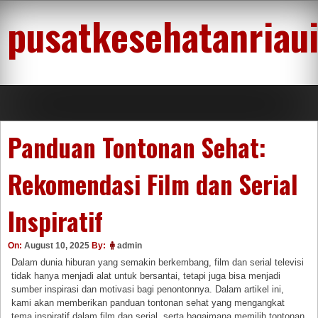
Skip
pusatkesehatanriau
to
content
Panduan Tontonan Sehat:
Rekomendasi Film dan Serial
Inspiratif
On:
August 10, 2025
By:
admin
Dalam dunia hiburan yang semakin berkembang, film dan serial televisi
tidak hanya menjadi alat untuk bersantai, tetapi juga bisa menjadi
sumber inspirasi dan motivasi bagi penontonnya. Dalam artikel ini,
kami akan memberikan panduan tontonan sehat yang mengangkat
tema inspiratif dalam film dan serial, serta bagaimana memilih tontonan