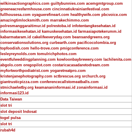
wilkinsactiongraphics.com
guiltybunnies.com
acemgmtgroup.com
greeneacresfarmhouse.com
cincinnatiukrainianfestival.com
fullhousesa.com
oyaguerefineart.com
healthywife.com
pbcvoice.com
amazingtimlocksmith.com
marrakechimmo.com
polresmanggaraitimur.id
polrestoba.id
infotentangkesehatan.id
informasikesehatan.id
kamuskesehatan.id
farmasiapotekerumm.id
kabarmataram.id
cakelifeeveryday.com
beansandgreens.org
conservationsolutions.org
curbearth.com
pacificocolombia.org
topfoodish.com
hello-trove.com
pmigconference.com
lesleyreynolds.com
tomulrichphotos.com
eventfulweddingplanning.com
kowloonbaybrewery.com
lachilenita.com
abgolo.com
oregopilot.com
costaricacasadaretodream.com
myfortworthpodiatrist.com
yogaretreatpro.com
kristenjanephotography.com
sctbrescue.org
srchurch.org
giantrusticpizza.com
conferencecallstomeatballs.com
stmichaelwtby.org
keamananinformasi.id
zonainformasi.id
informasi123.id
Data Taiwan
slot tri
slot deposit Indosat
togel pulsa
slot tri
rubah4d