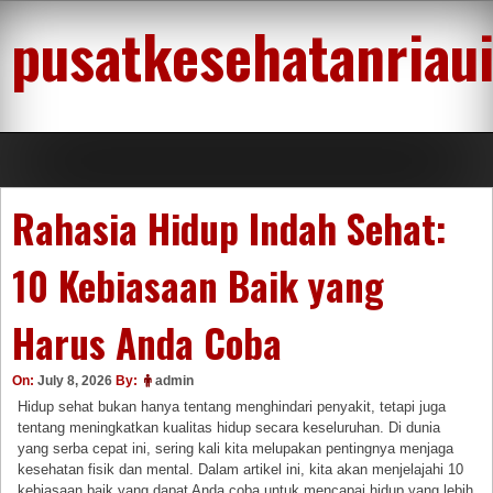
Skip
pusatkesehatanriau
to
content
Rahasia Hidup Indah Sehat:
10 Kebiasaan Baik yang
Harus Anda Coba
On:
July 8, 2026
By:
admin
Hidup sehat bukan hanya tentang menghindari penyakit, tetapi juga
tentang meningkatkan kualitas hidup secara keseluruhan. Di dunia
yang serba cepat ini, sering kali kita melupakan pentingnya menjaga
kesehatan fisik dan mental. Dalam artikel ini, kita akan menjelajahi 10
kebiasaan baik yang dapat Anda coba untuk mencapai hidup yang lebih