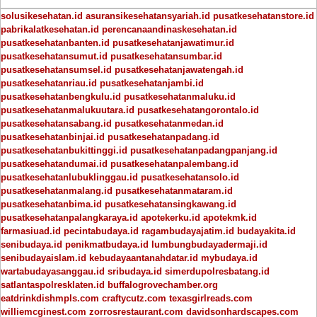
solusikesehatan.id
asuransikesehatansyariah.id
pusatkesehatanstore.id
pabrikalatkesehatan.id
perencanaandinaskesehatan.id
pusatkesehatanbanten.id
pusatkesehatanjawatimur.id
pusatkesehatansumut.id
pusatkesehatansumbar.id
pusatkesehatansumsel.id
pusatkesehatanjawatengah.id
pusatkesehatanriau.id
pusatkesehatanjambi.id
pusatkesehatanbengkulu.id
pusatkesehatanmaluku.id
pusatkesehatanmalukuutara.id
pusatkesehatangorontalo.id
pusatkesehatansabang.id
pusatkesehatanmedan.id
pusatkesehatanbinjai.id
pusatkesehatanpadang.id
pusatkesehatanbukittinggi.id
pusatkesehatanpadangpanjang.id
pusatkesehatandumai.id
pusatkesehatanpalembang.id
pusatkesehatanlubuklinggau.id
pusatkesehatansolo.id
pusatkesehatanmalang.id
pusatkesehatanmataram.id
pusatkesehatanbima.id
pusatkesehatansingkawang.id
pusatkesehatanpalangkaraya.id
apotekerku.id
apotekmk.id
farmasiuad.id
pecintabudaya.id
ragambudayajatim.id
budayakita.id
senibudaya.id
penikmatbudaya.id
lumbungbudayadermaji.id
senibudayaislam.id
kebudayaantanahdatar.id
mybudaya.id
wartabudayasanggau.id
sribudaya.id
simerdupolresbatang.id
satlantaspolresklaten.id
buffalogrovechamber.org
eatdrinkdishmpls.com
craftycutz.com
texasgirlreads.com
williemcginest.com
zorrosrestaurant.com
davidsonhardscapes.com