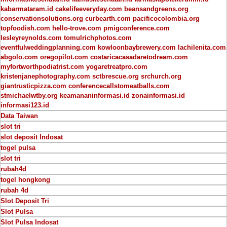
kabarmataram.id
cakelifeeveryday.com
beansandgreens.org
conservationsolutions.org
curbearth.com
pacificocolombia.org
topfoodish.com
hello-trove.com
pmigconference.com
lesleyreynolds.com
tomulrichphotos.com
eventfulweddingplanning.com
kowloonbaybrewery.com
lachilenita.com
abgolo.com
oregopilot.com
costaricacasadaretodream.com
myfortworthpodiatrist.com
yogaretreatpro.com
kristenjanephotography.com
sctbrescue.org
srchurch.org
giantrusticpizza.com
conferencecallstomeatballs.com
stmichaelwtby.org
keamananinformasi.id
zonainformasi.id
informasi123.id
Data Taiwan
slot tri
slot deposit Indosat
togel pulsa
slot tri
rubah4d
togel hongkong
rubah 4d
Slot Deposit Tri
Slot Pulsa
Slot Pulsa Indosat