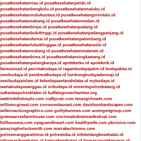
pusatkesehatanriau.id
pusatkesehatanjambi.id
pusatkesehatanbengkulu.id
pusatkesehatanmaluku.id
pusatkesehatanmalukuutara.id
pusatkesehatangorontalo.id
pusatkesehatansabang.id
pusatkesehatanmedan.id
pusatkesehatanbinjai.id
pusatkesehatanpadang.id
pusatkesehatanbukittinggi.id
pusatkesehatanpadangpanjang.id
pusatkesehatandumai.id
pusatkesehatanpalembang.id
pusatkesehatanlubuklinggau.id
pusatkesehatansolo.id
pusatkesehatanmalang.id
pusatkesehatanmataram.id
pusatkesehatanbima.id
pusatkesehatansingkawang.id
pusatkesehatanpalangkaraya.id
apotekerku.id
apotekmk.id
farmasiuad.id
pecintabudaya.id
ragambudayajatim.id
budayakita.id
senibudaya.id
penikmatbudaya.id
lumbungbudayadermaji.id
senibudayaislam.id
kebudayaantanahdatar.id
mybudaya.id
wartabudayasanggau.id
sribudaya.id
simerdupolresbatang.id
satlantaspolresklaten.id
buffalogrovechamber.org
eatdrinkdishmpls.com
craftycutz.com
texasgirlreads.com
williemcginest.com
zorrosrestaurant.com
davidsonhardscapes.com
wilkinsactiongraphics.com
guiltybunnies.com
acemgmtgroup.com
greeneacresfarmhouse.com
cincinnatiukrainianfestival.com
fullhousesa.com
oyaguerefineart.com
healthywife.com
pbcvoice.com
amazingtimlocksmith.com
marrakechimmo.com
polresmanggaraitimur.id
polrestoba.id
infotentangkesehatan.id
informasikesehatan.id
kamuskesehatan.id
farmasiapotekerumm.id