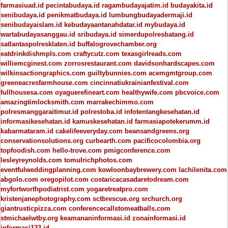
farmasiuad.id
pecintabudaya.id
ragambudayajatim.id
budayakita.id
senibudaya.id
penikmatbudaya.id
lumbungbudayadermaji.id
senibudayaislam.id
kebudayaantanahdatar.id
mybudaya.id
wartabudayasanggau.id
sribudaya.id
simerdupolresbatang.id
satlantaspolresklaten.id
buffalogrovechamber.org
eatdrinkdishmpls.com
craftycutz.com
texasgirlreads.com
williemcginest.com
zorrosrestaurant.com
davidsonhardscapes.com
wilkinsactiongraphics.com
guiltybunnies.com
acemgmtgroup.com
greeneacresfarmhouse.com
cincinnatiukrainianfestival.com
fullhousesa.com
oyaguerefineart.com
healthywife.com
pbcvoice.com
amazingtimlocksmith.com
marrakechimmo.com
polresmanggaraitimur.id
polrestoba.id
infotentangkesehatan.id
informasikesehatan.id
kamuskesehatan.id
farmasiapotekerumm.id
kabarmataram.id
cakelifeeveryday.com
beansandgreens.org
conservationsolutions.org
curbearth.com
pacificocolombia.org
topfoodish.com
hello-trove.com
pmigconference.com
lesleyreynolds.com
tomulrichphotos.com
eventfulweddingplanning.com
kowloonbaybrewery.com
lachilenita.com
abgolo.com
oregopilot.com
costaricacasadaretodream.com
myfortworthpodiatrist.com
yogaretreatpro.com
kristenjanephotography.com
sctbrescue.org
srchurch.org
giantrusticpizza.com
conferencecallstomeatballs.com
stmichaelwtby.org
keamananinformasi.id
zonainformasi.id
informasi123.id