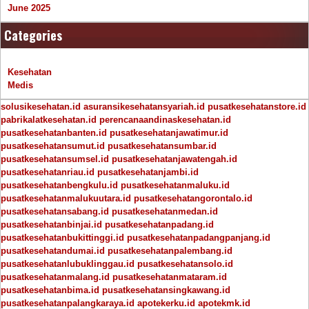
June 2025
Categories
Kesehatan
Medis
solusikesehatan.id
asuransikesehatansyariah.id
pusatkesehatanstore.id
pabrikalatkesehatan.id
perencanaandinaskesehatan.id
pusatkesehatanbanten.id
pusatkesehatanjawatimur.id
pusatkesehatansumut.id
pusatkesehatansumbar.id
pusatkesehatansumsel.id
pusatkesehatanjawatengah.id
pusatkesehatanriau.id
pusatkesehatanjambi.id
pusatkesehatanbengkulu.id
pusatkesehatanmaluku.id
pusatkesehatanmalukuutara.id
pusatkesehatangorontalo.id
pusatkesehatansabang.id
pusatkesehatanmedan.id
pusatkesehatanbinjai.id
pusatkesehatanpadang.id
pusatkesehatanbukittinggi.id
pusatkesehatanpadangpanjang.id
pusatkesehatandumai.id
pusatkesehatanpalembang.id
pusatkesehatanlubuklinggau.id
pusatkesehatansolo.id
pusatkesehatanmalang.id
pusatkesehatanmataram.id
pusatkesehatanbima.id
pusatkesehatansingkawang.id
pusatkesehatanpalangkaraya.id
apotekerku.id
apotekmk.id