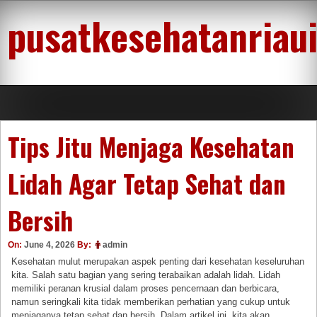
Skip
pusatkesehatanriau
to
content
Tips Jitu Menjaga Kesehatan
Lidah Agar Tetap Sehat dan
Bersih
On:
June 4, 2026
By:
admin
Kesehatan mulut merupakan aspek penting dari kesehatan keseluruhan
kita. Salah satu bagian yang sering terabaikan adalah lidah. Lidah
memiliki peranan krusial dalam proses pencernaan dan berbicara,
namun seringkali kita tidak memberikan perhatian yang cukup untuk
menjaganya tetap sehat dan bersih. Dalam artikel ini, kita akan