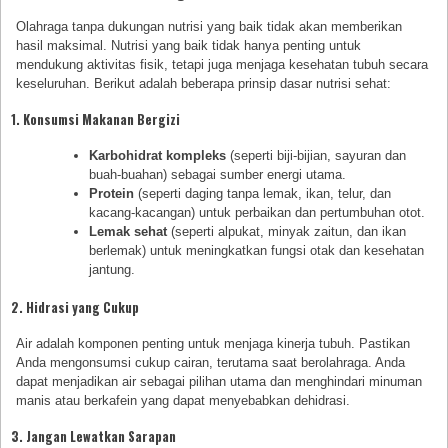
Olahraga tanpa dukungan nutrisi yang baik tidak akan memberikan
hasil maksimal. Nutrisi yang baik tidak hanya penting untuk
mendukung aktivitas fisik, tetapi juga menjaga kesehatan tubuh secara
keseluruhan. Berikut adalah beberapa prinsip dasar nutrisi sehat:
1.
Konsumsi Makanan Bergizi
Karbohidrat kompleks
(seperti biji-bijian, sayuran dan
buah-buahan) sebagai sumber energi utama.
Protein
(seperti daging tanpa lemak, ikan, telur, dan
kacang-kacangan) untuk perbaikan dan pertumbuhan otot.
Lemak sehat
(seperti alpukat, minyak zaitun, dan ikan
berlemak) untuk meningkatkan fungsi otak dan kesehatan
jantung.
2.
Hidrasi yang Cukup
Air adalah komponen penting untuk menjaga kinerja tubuh. Pastikan
Anda mengonsumsi cukup cairan, terutama saat berolahraga. Anda
dapat menjadikan air sebagai pilihan utama dan menghindari minuman
manis atau berkafein yang dapat menyebabkan dehidrasi.
3.
Jangan Lewatkan Sarapan