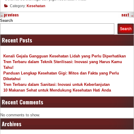
Category:
Kesehatan
←
previous
next
→
Search
Search
Recent Posts
Kenali Gejala Gangguan Kesehatan Lidah yang Perlu Diperhatikan
Tren Terbaru dalam Teknik Sterilisasi: Inovasi yang Harus Kamu
Tahu!
Panduan Lengkap Kesehatan Gigi: Mitos dan Fakta yang Perlu
Diketahui
Tren Terbaru dalam Sanitasi: Inovasi untuk Keberlanjutan
10 Makanan Sehat untuk Mendukung Kesehatan Hati Anda
Recent Comments
No comments to show.
Archives