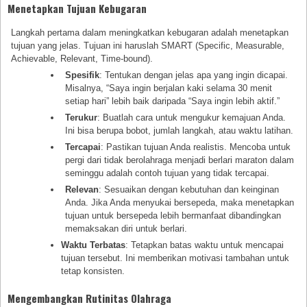
Menetapkan Tujuan Kebugaran
Langkah pertama dalam meningkatkan kebugaran adalah menetapkan
tujuan yang jelas. Tujuan ini haruslah SMART (Specific, Measurable,
Achievable, Relevant, Time-bound).
Spesifik
: Tentukan dengan jelas apa yang ingin dicapai.
Misalnya, “Saya ingin berjalan kaki selama 30 menit
setiap hari” lebih baik daripada “Saya ingin lebih aktif.”
Terukur
: Buatlah cara untuk mengukur kemajuan Anda.
Ini bisa berupa bobot, jumlah langkah, atau waktu latihan.
Tercapai
: Pastikan tujuan Anda realistis. Mencoba untuk
pergi dari tidak berolahraga menjadi berlari maraton dalam
seminggu adalah contoh tujuan yang tidak tercapai.
Relevan
: Sesuaikan dengan kebutuhan dan keinginan
Anda. Jika Anda menyukai bersepeda, maka menetapkan
tujuan untuk bersepeda lebih bermanfaat dibandingkan
memaksakan diri untuk berlari.
Waktu Terbatas
: Tetapkan batas waktu untuk mencapai
tujuan tersebut. Ini memberikan motivasi tambahan untuk
tetap konsisten.
Mengembangkan Rutinitas Olahraga