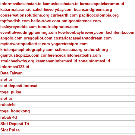
informasikesehatan.id
kamuskesehatan.id
farmasiapotekerumm.id
kabarmataram.id
cakelifeeveryday.com
beansandgreens.org
conservationsolutions.org
curbearth.com
pacificocolombia.org
topfoodish.com
hello-trove.com
pmigconference.com
lesleyreynolds.com
tomulrichphotos.com
eventfulweddingplanning.com
kowloonbaybrewery.com
lachilenita.com
abgolo.com
oregopilot.com
costaricacasadaretodream.com
myfortworthpodiatrist.com
yogaretreatpro.com
kristenjanephotography.com
sctbrescue.org
srchurch.org
giantrusticpizza.com
conferencecallstomeatballs.com
stmichaelwtby.org
keamananinformasi.id
zonainformasi.id
informasi123.id
Data Taiwan
slot tri
slot deposit Indosat
togel pulsa
slot tri
rubah4d
togel hongkong
rubah 4d
Slot Deposit Tri
Slot Pulsa