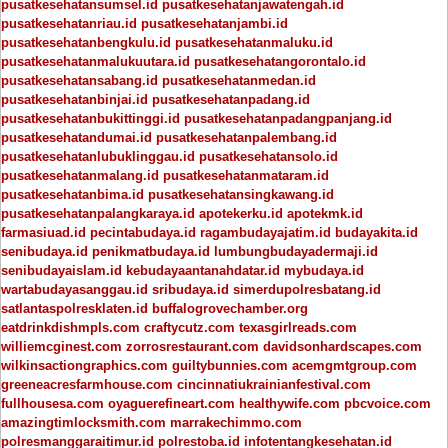
pusatkesehatansumsel.id
pusatkesehatanjawatengah.id
pusatkesehatanriau.id
pusatkesehatanjambi.id
pusatkesehatanbengkulu.id
pusatkesehatanmaluku.id
pusatkesehatanmalukuutara.id
pusatkesehatangorontalo.id
pusatkesehatansabang.id
pusatkesehatanmedan.id
pusatkesehatanbinjai.id
pusatkesehatanpadang.id
pusatkesehatanbukittinggi.id
pusatkesehatanpadangpanjang.id
pusatkesehatandumai.id
pusatkesehatanpalembang.id
pusatkesehatanlubuklinggau.id
pusatkesehatansolo.id
pusatkesehatanmalang.id
pusatkesehatanmataram.id
pusatkesehatanbima.id
pusatkesehatansingkawang.id
pusatkesehatanpalangkaraya.id
apotekerku.id
apotekmk.id
farmasiuad.id
pecintabudaya.id
ragambudayajatim.id
budayakita.id
senibudaya.id
penikmatbudaya.id
lumbungbudayadermaji.id
senibudayaislam.id
kebudayaantanahdatar.id
mybudaya.id
wartabudayasanggau.id
sribudaya.id
simerdupolresbatang.id
satlantaspolresklaten.id
buffalogrovechamber.org
eatdrinkdishmpls.com
craftycutz.com
texasgirlreads.com
williemcginest.com
zorrosrestaurant.com
davidsonhardscapes.com
wilkinsactiongraphics.com
guiltybunnies.com
acemgmtgroup.com
greeneacresfarmhouse.com
cincinnatiukrainianfestival.com
fullhousesa.com
oyaguerefineart.com
healthywife.com
pbcvoice.com
amazingtimlocksmith.com
marrakechimmo.com
polresmanggaraitimur.id
polrestoba.id
infotentangkesehatan.id