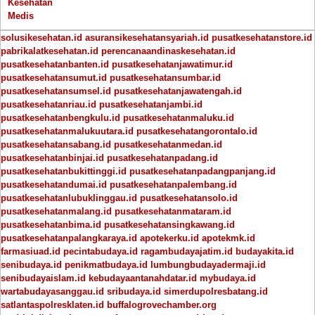
Kesehatan
Medis
solusikesehatan.id
asuransikesehatansyariah.id
pusatkesehatanstore.id
pabrikalatkesehatan.id
perencanaandinaskesehatan.id
pusatkesehatanbanten.id
pusatkesehatanjawatimur.id
pusatkesehatansumut.id
pusatkesehatansumbar.id
pusatkesehatansumsel.id
pusatkesehatanjawatengah.id
pusatkesehatanriau.id
pusatkesehatanjambi.id
pusatkesehatanbengkulu.id
pusatkesehatanmaluku.id
pusatkesehatanmalukuutara.id
pusatkesehatangorontalo.id
pusatkesehatansabang.id
pusatkesehatanmedan.id
pusatkesehatanbinjai.id
pusatkesehatanpadang.id
pusatkesehatanbukittinggi.id
pusatkesehatanpadangpanjang.id
pusatkesehatandumai.id
pusatkesehatanpalembang.id
pusatkesehatanlubuklinggau.id
pusatkesehatansolo.id
pusatkesehatanmalang.id
pusatkesehatanmataram.id
pusatkesehatanbima.id
pusatkesehatansingkawang.id
pusatkesehatanpalangkaraya.id
apotekerku.id
apotekmk.id
farmasiuad.id
pecintabudaya.id
ragambudayajatim.id
budayakita.id
senibudaya.id
penikmatbudaya.id
lumbungbudayadermaji.id
senibudayaislam.id
kebudayaantanahdatar.id
mybudaya.id
wartabudayasanggau.id
sribudaya.id
simerdupolresbatang.id
satlantaspolresklaten.id
buffalogrovechamber.org