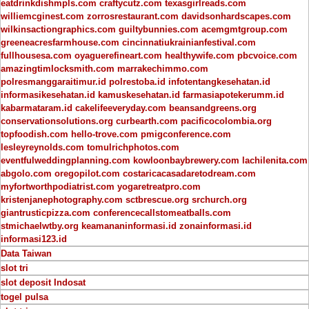
eatdrinkdishmpls.com
craftycutz.com
texasgirlreads.com
williemcginest.com
zorrosrestaurant.com
davidsonhardscapes.com
wilkinsactiongraphics.com
guiltybunnies.com
acemgmtgroup.com
greeneacresfarmhouse.com
cincinnatiukrainianfestival.com
fullhousesa.com
oyaguerefineart.com
healthywife.com
pbcvoice.com
amazingtimlocksmith.com
marrakechimmo.com
polresmanggaraitimur.id
polrestoba.id
infotentangkesehatan.id
informasikesehatan.id
kamuskesehatan.id
farmasiapotekerumm.id
kabarmataram.id
cakelifeeveryday.com
beansandgreens.org
conservationsolutions.org
curbearth.com
pacificocolombia.org
topfoodish.com
hello-trove.com
pmigconference.com
lesleyreynolds.com
tomulrichphotos.com
eventfulweddingplanning.com
kowloonbaybrewery.com
lachilenita.com
abgolo.com
oregopilot.com
costaricacasadaretodream.com
myfortworthpodiatrist.com
yogaretreatpro.com
kristenjanephotography.com
sctbrescue.org
srchurch.org
giantrusticpizza.com
conferencecallstomeatballs.com
stmichaelwtby.org
keamananinformasi.id
zonainformasi.id
informasi123.id
Data Taiwan
slot tri
slot deposit Indosat
togel pulsa