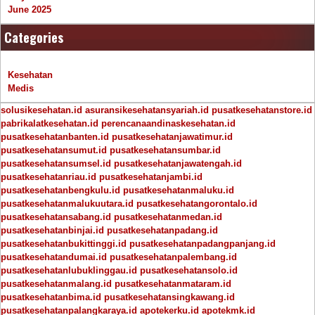
June 2025
Categories
Kesehatan
Medis
solusikesehatan.id
asuransikesehatansyariah.id
pusatkesehatanstore.id
pabrikalatkesehatan.id
perencanaandinaskesehatan.id
pusatkesehatanbanten.id
pusatkesehatanjawatimur.id
pusatkesehatansumut.id
pusatkesehatansumbar.id
pusatkesehatansumsel.id
pusatkesehatanjawatengah.id
pusatkesehatanriau.id
pusatkesehatanjambi.id
pusatkesehatanbengkulu.id
pusatkesehatanmaluku.id
pusatkesehatanmalukuutara.id
pusatkesehatangorontalo.id
pusatkesehatansabang.id
pusatkesehatanmedan.id
pusatkesehatanbinjai.id
pusatkesehatanpadang.id
pusatkesehatanbukittinggi.id
pusatkesehatanpadangpanjang.id
pusatkesehatandumai.id
pusatkesehatanpalembang.id
pusatkesehatanlubuklinggau.id
pusatkesehatansolo.id
pusatkesehatanmalang.id
pusatkesehatanmataram.id
pusatkesehatanbima.id
pusatkesehatansingkawang.id
pusatkesehatanpalangkaraya.id
apotekerku.id
apotekmk.id