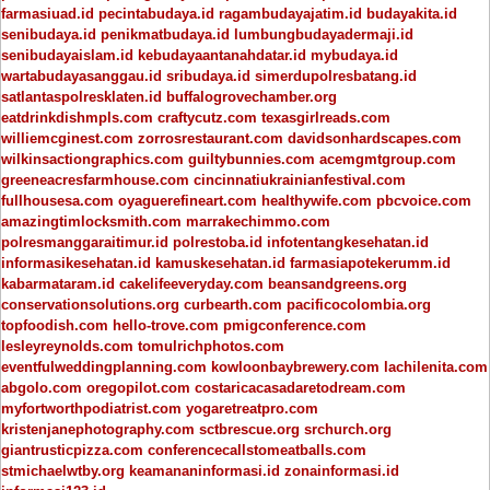
farmasiuad.id
pecintabudaya.id
ragambudayajatim.id
budayakita.id
senibudaya.id
penikmatbudaya.id
lumbungbudayadermaji.id
senibudayaislam.id
kebudayaantanahdatar.id
mybudaya.id
wartabudayasanggau.id
sribudaya.id
simerdupolresbatang.id
satlantaspolresklaten.id
buffalogrovechamber.org
eatdrinkdishmpls.com
craftycutz.com
texasgirlreads.com
williemcginest.com
zorrosrestaurant.com
davidsonhardscapes.com
wilkinsactiongraphics.com
guiltybunnies.com
acemgmtgroup.com
greeneacresfarmhouse.com
cincinnatiukrainianfestival.com
fullhousesa.com
oyaguerefineart.com
healthywife.com
pbcvoice.com
amazingtimlocksmith.com
marrakechimmo.com
polresmanggaraitimur.id
polrestoba.id
infotentangkesehatan.id
informasikesehatan.id
kamuskesehatan.id
farmasiapotekerumm.id
kabarmataram.id
cakelifeeveryday.com
beansandgreens.org
conservationsolutions.org
curbearth.com
pacificocolombia.org
topfoodish.com
hello-trove.com
pmigconference.com
lesleyreynolds.com
tomulrichphotos.com
eventfulweddingplanning.com
kowloonbaybrewery.com
lachilenita.com
abgolo.com
oregopilot.com
costaricacasadaretodream.com
myfortworthpodiatrist.com
yogaretreatpro.com
kristenjanephotography.com
sctbrescue.org
srchurch.org
giantrusticpizza.com
conferencecallstomeatballs.com
stmichaelwtby.org
keamananinformasi.id
zonainformasi.id