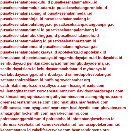
pusatkesehatanbengkulu.id
pusatkesehatanmaluku.id
pusatkesehatanmalukuutara.id
pusatkesehatangorontalo.id
pusatkesehatansabang.id
pusatkesehatanmedan.id
pusatkesehatanbinjai.id
pusatkesehatanpadang.id
pusatkesehatanbukittinggi.id
pusatkesehatanpadangpanjang.id
pusatkesehatandumai.id
pusatkesehatanpalembang.id
pusatkesehatanlubuklinggau.id
pusatkesehatansolo.id
pusatkesehatanmalang.id
pusatkesehatanmataram.id
pusatkesehatanbima.id
pusatkesehatansingkawang.id
pusatkesehatanpalangkaraya.id
apotekerku.id
apotekmk.id
farmasiuad.id
pecintabudaya.id
ragambudayajatim.id
budayakita.id
senibudaya.id
penikmatbudaya.id
lumbungbudayadermaji.id
senibudayaislam.id
kebudayaantanahdatar.id
mybudaya.id
wartabudayasanggau.id
sribudaya.id
simerdupolresbatang.id
satlantaspolresklaten.id
buffalogrovechamber.org
eatdrinkdishmpls.com
craftycutz.com
texasgirlreads.com
williemcginest.com
zorrosrestaurant.com
davidsonhardscapes.com
wilkinsactiongraphics.com
guiltybunnies.com
acemgmtgroup.com
greeneacresfarmhouse.com
cincinnatiukrainianfestival.com
fullhousesa.com
oyaguerefineart.com
healthywife.com
pbcvoice.com
amazingtimlocksmith.com
marrakechimmo.com
polresmanggaraitimur.id
polrestoba.id
infotentangkesehatan.id
informasikesehatan.id
kamuskesehatan.id
farmasiapotekerumm.id
kabarmataram.id
cakelifeeveryday.com
beansandgreens.org