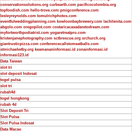
conservationsolutions.org
curbearth.com
pacificocolombia.org
topfoodish.com
hello-trove.com
pmigconference.com
lesleyreynolds.com
tomulrichphotos.com
eventfulweddingplanning.com
kowloonbaybrewery.com
lachilenita.com
abgolo.com
oregopilot.com
costaricacasadaretodream.com
myfortworthpodiatrist.com
yogaretreatpro.com
kristenjanephotography.com
sctbrescue.org
srchurch.org
giantrusticpizza.com
conferencecallstomeatballs.com
stmichaelwtby.org
keamananinformasi.id
zonainformasi.id
informasi123.id
Data Taiwan
slot tri
slot deposit Indosat
togel pulsa
slot tri
rubah4d
togel hongkong
rubah 4d
Slot Deposit Tri
Slot Pulsa
Slot Pulsa Indosat
Data Macau