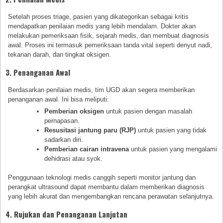
Setelah proses triage, pasien yang dikategorikan sebagai kritis
mendapatkan penilaian medis yang lebih mendalam. Dokter akan
melakukan pemeriksaan fisik, sejarah medis, dan membuat diagnosis
awal. Proses ini termasuk pemeriksaan tanda vital seperti denyut nadi,
tekanan darah, dan tingkat oksigen.
3. Penanganan Awal
Berdasarkan penilaian medis, tim UGD akan segera memberikan
penanganan awal. Ini bisa meliputi:
Pemberian oksigen
untuk pasien dengan masalah
pernapasan.
Resusitasi jantung paru (RJP)
untuk pasien yang tidak
sadarkan diri.
Pemberian cairan intravena
untuk pasien yang mengalami
dehidrasi atau syok.
Penggunaan teknologi medis canggih seperti monitor jantung dan
perangkat ultrasound dapat membantu dalam memberikan diagnosis
yang lebih akurat dan mengembangkan rencana perawatan selanjutnya.
4. Rujukan dan Penanganan Lanjutan