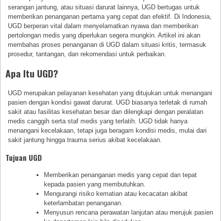
serangan jantung, atau situasi darurat lainnya, UGD bertugas untuk
memberikan penanganan pertama yang cepat dan efektif. Di Indonesia,
UGD berperan vital dalam menyelamatkan nyawa dan memberikan
pertolongan medis yang diperlukan segera mungkin. Artikel ini akan
membahas proses penanganan di UGD dalam situasi kritis, termasuk
prosedur, tantangan, dan rekomendasi untuk perbaikan.
Apa Itu UGD?
UGD merupakan pelayanan kesehatan yang ditujukan untuk menangani
pasien dengan kondisi gawat darurat. UGD biasanya terletak di rumah
sakit atau fasilitas kesehatan besar dan dilengkapi dengan peralatan
medis canggih serta staf medis yang terlatih. UGD tidak hanya
menangani kecelakaan, tetapi juga beragam kondisi medis, mulai dari
sakit jantung hingga trauma serius akibat kecelakaan.
Tujuan UGD
Memberikan penanganan medis yang cepat dan tepat
kepada pasien yang membutuhkan.
Mengurangi risiko kematian atau kecacatan akibat
keterlambatan penanganan.
Menyusun rencana perawatan lanjutan atau merujuk pasien