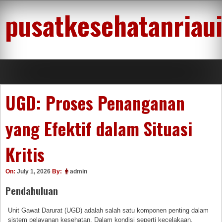
Skip
pusatkesehatanriau
to
content
UGD: Proses Penanganan
yang Efektif dalam Situasi
Kritis
On:
July 1, 2026
By:
admin
Pendahuluan
Unit Gawat Darurat (UGD) adalah salah satu komponen penting dalam
sistem pelayanan kesehatan. Dalam kondisi seperti kecelakaan,