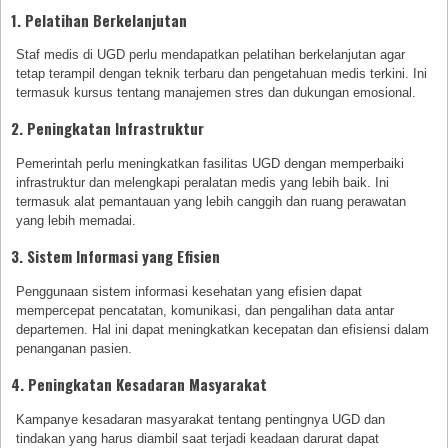
1. Pelatihan Berkelanjutan
Staf medis di UGD perlu mendapatkan pelatihan berkelanjutan agar
tetap terampil dengan teknik terbaru dan pengetahuan medis terkini. Ini
termasuk kursus tentang manajemen stres dan dukungan emosional.
2. Peningkatan Infrastruktur
Pemerintah perlu meningkatkan fasilitas UGD dengan memperbaiki
infrastruktur dan melengkapi peralatan medis yang lebih baik. Ini
termasuk alat pemantauan yang lebih canggih dan ruang perawatan
yang lebih memadai.
3. Sistem Informasi yang Efisien
Penggunaan sistem informasi kesehatan yang efisien dapat
mempercepat pencatatan, komunikasi, dan pengalihan data antar
departemen. Hal ini dapat meningkatkan kecepatan dan efisiensi dalam
penanganan pasien.
4. Peningkatan Kesadaran Masyarakat
Kampanye kesadaran masyarakat tentang pentingnya UGD dan
tindakan yang harus diambil saat terjadi keadaan darurat dapat