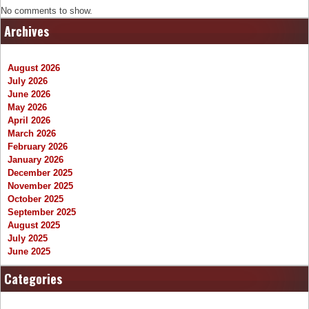
No comments to show.
Archives
August 2026
July 2026
June 2026
May 2026
April 2026
March 2026
February 2026
January 2026
December 2025
November 2025
October 2025
September 2025
August 2025
July 2025
June 2025
Categories