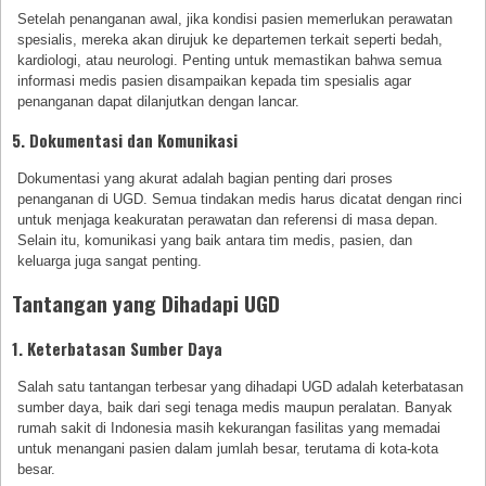
Setelah penanganan awal, jika kondisi pasien memerlukan perawatan
spesialis, mereka akan dirujuk ke departemen terkait seperti bedah,
kardiologi, atau neurologi. Penting untuk memastikan bahwa semua
informasi medis pasien disampaikan kepada tim spesialis agar
penanganan dapat dilanjutkan dengan lancar.
5. Dokumentasi dan Komunikasi
Dokumentasi yang akurat adalah bagian penting dari proses
penanganan di UGD. Semua tindakan medis harus dicatat dengan rinci
untuk menjaga keakuratan perawatan dan referensi di masa depan.
Selain itu, komunikasi yang baik antara tim medis, pasien, dan
keluarga juga sangat penting.
Tantangan yang Dihadapi UGD
1. Keterbatasan Sumber Daya
Salah satu tantangan terbesar yang dihadapi UGD adalah keterbatasan
sumber daya, baik dari segi tenaga medis maupun peralatan. Banyak
rumah sakit di Indonesia masih kekurangan fasilitas yang memadai
untuk menangani pasien dalam jumlah besar, terutama di kota-kota
besar.