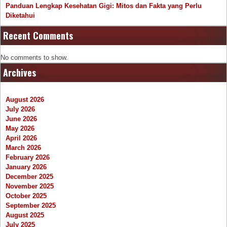
Panduan Lengkap Kesehatan Gigi: Mitos dan Fakta yang Perlu
Diketahui
Recent Comments
No comments to show.
Archives
August 2026
July 2026
June 2026
May 2026
April 2026
March 2026
February 2026
January 2026
December 2025
November 2025
October 2025
September 2025
August 2025
July 2025