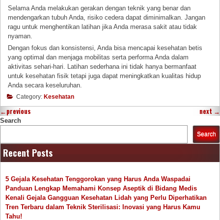
Selama Anda melakukan gerakan dengan teknik yang benar dan
mendengarkan tubuh Anda, risiko cedera dapat diminimalkan. Jangan
ragu untuk menghentikan latihan jika Anda merasa sakit atau tidak
nyaman.
Dengan fokus dan konsistensi, Anda bisa mencapai kesehatan betis
yang optimal dan menjaga mobilitas serta performa Anda dalam
aktivitas sehari-hari. Latihan sederhana ini tidak hanya bermanfaat
untuk kesehatan fisik tetapi juga dapat meningkatkan kualitas hidup
Anda secara keseluruhan.
Category:
Kesehatan
←
previous
next
→
Search
Search
Recent Posts
5 Gejala Kesehatan Tenggorokan yang Harus Anda Waspadai
Panduan Lengkap Memahami Konsep Aseptik di Bidang Medis
Kenali Gejala Gangguan Kesehatan Lidah yang Perlu Diperhatikan
Tren Terbaru dalam Teknik Sterilisasi: Inovasi yang Harus Kamu
Tahu!