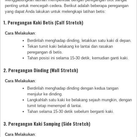
penting untuk mencegah cedera. Berikut adalah beberapa peregangan
yang dapat Anda lakukan untuk melengkapi latihan betis:
1.
Peregangan Kaki Betis (Calf Stretch)
Cara Melakukan
:
Berdirilah menghadap dinding, letakkan satu kaki di depan.
Tekan tumit kaki belakang ke lantai dan rasakan
peregangan di betis.
Tahan posisi ini selama 15-30 detik, kemudian ganti kaki.
2.
Peregangan Dinding (Wall Stretch)
Cara Melakukan
:
Berdirilah menghadap dinding dengan kedua tangan
menjulur ke dinding.
Langkahlah satu kaki ke belakang sejauh mungkin, dengan
tumit tetap menempel di lantai.
Tahan selama 15-30 detik sebelum berganti kaki.
3.
Peregangan Kaki Samping (Side Stretch)
Cara Melakukan
: