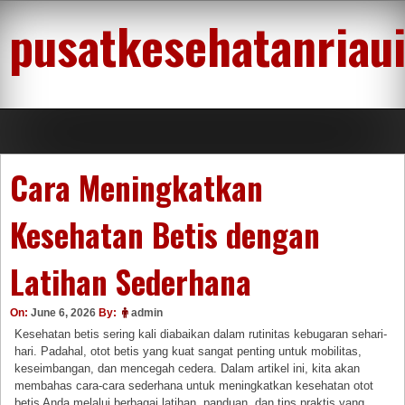
Skip
pusatkesehatanriau
to
content
Cara Meningkatkan
Kesehatan Betis dengan
Latihan Sederhana
On:
June 6, 2026
By:
admin
Kesehatan betis sering kali diabaikan dalam rutinitas kebugaran sehari-
hari. Padahal, otot betis yang kuat sangat penting untuk mobilitas,
keseimbangan, dan mencegah cedera. Dalam artikel ini, kita akan
membahas cara-cara sederhana untuk meningkatkan kesehatan otot
betis Anda melalui berbagai latihan, panduan, dan tips praktis yang