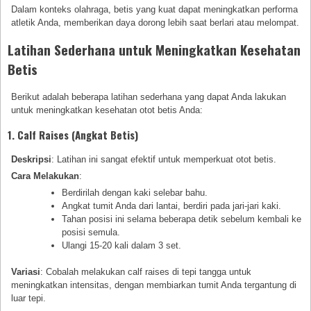
Dalam konteks olahraga, betis yang kuat dapat meningkatkan performa
atletik Anda, memberikan daya dorong lebih saat berlari atau melompat.
Latihan Sederhana untuk Meningkatkan Kesehatan
Betis
Berikut adalah beberapa latihan sederhana yang dapat Anda lakukan
untuk meningkatkan kesehatan otot betis Anda:
1.
Calf Raises (Angkat Betis)
Deskripsi
: Latihan ini sangat efektif untuk memperkuat otot betis.
Cara Melakukan
:
Berdirilah dengan kaki selebar bahu.
Angkat tumit Anda dari lantai, berdiri pada jari-jari kaki.
Tahan posisi ini selama beberapa detik sebelum kembali ke
posisi semula.
Ulangi 15-20 kali dalam 3 set.
Variasi
: Cobalah melakukan calf raises di tepi tangga untuk
meningkatkan intensitas, dengan membiarkan tumit Anda tergantung di
luar tepi.