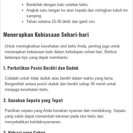
Berdirilah dengan kaki selebar bahu.
Angkat satu tangan ke atas kepala dan miringkan tubuh ke
samping.
Tahan selama 15-30 detik dan ganti sisi.
Menerapkan Kebiasaan Sehari-hari
Untuk meningkatkan kesehatan otot betis Anda, penting juga untuk
menerapkan kebiasaan baik dalam kehidupan sehari-hari. Berikut
beberapa tips yang dapat membantu:
1.
Perhatikan Posisi Berdiri dan Duduk
Cobalah untuk tidak duduk atau berdiri dalam waktu yang lama.
Bergantilah antara posisi duduk dan berdiri setiap 30 menit untuk
menjaga kesehatan betis.
2.
Gunakan Sepatu yang Tepat
Pastikan sepatu yang Anda kenakan nyaman dan mendukung. Sepatu
yang salah dapat menambah tekanan pada otot betis dan
menyebabkan ketidaknyamanan.
3.
Hidrasi yang Cukup