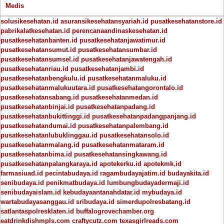
Medis
solusikesehatan.id
asuransikesehatansyariah.id
pusatkesehatanstore.id
pabrikalatkesehatan.id
perencanaandinaskesehatan.id
pusatkesehatanbanten.id
pusatkesehatanjawatimur.id
pusatkesehatansumut.id
pusatkesehatansumbar.id
pusatkesehatansumsel.id
pusatkesehatanjawatengah.id
pusatkesehatanriau.id
pusatkesehatanjambi.id
pusatkesehatanbengkulu.id
pusatkesehatanmaluku.id
pusatkesehatanmalukuutara.id
pusatkesehatangorontalo.id
pusatkesehatansabang.id
pusatkesehatanmedan.id
pusatkesehatanbinjai.id
pusatkesehatanpadang.id
pusatkesehatanbukittinggi.id
pusatkesehatanpadangpanjang.id
pusatkesehatandumai.id
pusatkesehatanpalembang.id
pusatkesehatanlubuklinggau.id
pusatkesehatansolo.id
pusatkesehatanmalang.id
pusatkesehatanmataram.id
pusatkesehatanbima.id
pusatkesehatansingkawang.id
pusatkesehatanpalangkaraya.id
apotekerku.id
apotekmk.id
farmasiuad.id
pecintabudaya.id
ragambudayajatim.id
budayakita.id
senibudaya.id
penikmatbudaya.id
lumbungbudayadermaji.id
senibudayaislam.id
kebudayaantanahdatar.id
mybudaya.id
wartabudayasanggau.id
sribudaya.id
simerdupolresbatang.id
satlantaspolresklaten.id
buffalogrovechamber.org
eatdrinkdishmpls.com
craftycutz.com
texasgirlreads.com