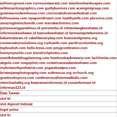
williemcginest.com
zorrosrestaurant.com
davidsonhardscapes.com
wilkinsactiongraphics.com
guiltybunnies.com
acemgmtgroup.com
greeneacresfarmhouse.com
cincinnatiukrainianfestival.com
fullhousesa.com
oyaguerefineart.com
healthywife.com
pbcvoice.com
amazingtimlocksmith.com
marrakechimmo.com
polresmanggaraitimur.id
polrestoba.id
infotentangkesehatan.id
informasikesehatan.id
kamuskesehatan.id
farmasiapotekerumm.id
kabarmataram.id
cakelifeeveryday.com
beansandgreens.org
conservationsolutions.org
curbearth.com
pacificocolombia.org
topfoodish.com
hello-trove.com
pmigconference.com
lesleyreynolds.com
tomulrichphotos.com
eventfulweddingplanning.com
kowloonbaybrewery.com
lachilenita.com
abgolo.com
oregopilot.com
costaricacasadaretodream.com
myfortworthpodiatrist.com
yogaretreatpro.com
kristenjanephotography.com
sctbrescue.org
srchurch.org
giantrusticpizza.com
conferencecallstomeatballs.com
stmichaelwtby.org
keamananinformasi.id
zonainformasi.id
informasi123.id
Data Taiwan
slot tri
slot deposit Indosat
togel pulsa
slot tri