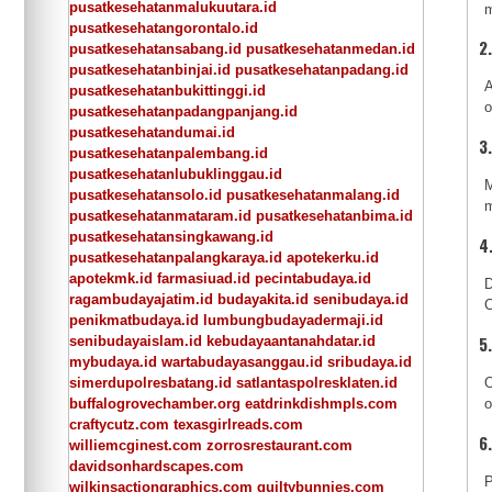
pusatkesehatanmalukuutara.id
m
pusatkesehatangorontalo.id
2
pusatkesehatansabang.id
pusatkesehatanmedan.id
pusatkesehatanbinjai.id
pusatkesehatanpadang.id
A
pusatkesehatanbukittinggi.id
o
pusatkesehatanpadangpanjang.id
pusatkesehatandumai.id
3
pusatkesehatanpalembang.id
pusatkesehatanlubuklinggau.id
M
pusatkesehatansolo.id
pusatkesehatanmalang.id
m
pusatkesehatanmataram.id
pusatkesehatanbima.id
pusatkesehatansingkawang.id
4
pusatkesehatanpalangkaraya.id
apotekerku.id
apotekmk.id
farmasiuad.id
pecintabudaya.id
D
ragambudayajatim.id
budayakita.id
senibudaya.id
C
penikmatbudaya.id
lumbungbudayadermaji.id
5
senibudayaislam.id
kebudayaantanahdatar.id
mybudaya.id
wartabudayasanggau.id
sribudaya.id
simerdupolresbatang.id
satlantaspolresklaten.id
O
buffalogrovechamber.org
eatdrinkdishmpls.com
o
craftycutz.com
texasgirlreads.com
6
williemcginest.com
zorrosrestaurant.com
davidsonhardscapes.com
P
wilkinsactiongraphics.com
guiltybunnies.com