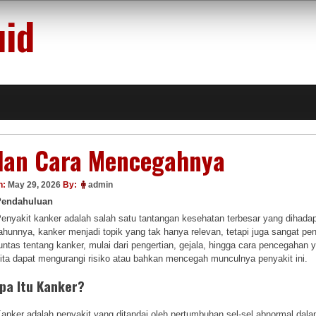
uid
dan Cara Mencegahnya
n:
May 29, 2026
By:
admin
Pendahuluan
enyakit kanker adalah salah satu tantangan kesehatan terbesar yang dihada
ahunnya, kanker menjadi topik yang tak hanya relevan, tetapi juga sangat pen
untas tentang kanker, mulai dari pengertian, gejala, hingga cara pencegah
ita dapat mengurangi risiko atau bahkan mencegah munculnya penyakit ini.
pa Itu Kanker?
anker adalah penyakit yang ditandai oleh pertumbuhan sel-sel abnormal dalam