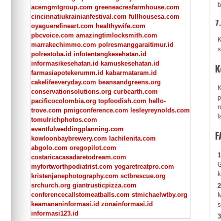
b
acemgmtgroup.com
greeneacresfarmhouse.com
cincinnatiukrainianfestival.com
fullhousesa.com
7
oyaguerefineart.com
healthywife.com
pbcvoice.com
amazingtimlocksmith.com
K
marrakechimmo.com
polresmanggaraitimur.id
s
polrestoba.id
infotentangkesehatan.id
informasikesehatan.id
kamuskesehatan.id
K
farmasiapotekerumm.id
kabarmataram.id
cakelifeeveryday.com
beansandgreens.org
K
conservationsolutions.org
curbearth.com
p
pacificocolombia.org
topfoodish.com
hello-
r
trove.com
pmigconference.com
lesleyreynolds.com
l
tomulrichphotos.com
eventfulweddingplanning.com
F
kowloonbaybrewery.com
lachilenita.com
abgolo.com
oregopilot.com
1
costaricacasadaretodream.com
G
myfortworthpodiatrist.com
yogaretreatpro.com
k
kristenjanephotography.com
sctbrescue.org
srchurch.org
giantrusticpizza.com
2
conferencecallstomeatballs.com
stmichaelwtby.org
M
keamananinformasi.id
zonainformasi.id
s
informasi123.id
3