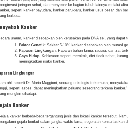
enginvasi jaringan sehat, dan menyebar ke bagian tubuh lainnya melalui alir
anker, seperti kanker payudara, kanker paru-paru, kanker usus besar, dan b
ang berbeda.
enyebab Kanker
ecara umum, kanker disebabkan oleh kerusakan pada DNA sel, yang dapat terja
Faktor Genetik
: Sekitar 5-10% kanker disebabkan oleh mutasi gen
Paparan Lingkungan
: Paparan bahan kimia, radiasi, dan zat te
Gaya Hidup
: Kebiasaan seperti merokok, diet tidak sehat, kurang
meningkatkan risiko kanker.
aparan Lingkungan
ara ahli seperti Dr. Maria Maggioni, seorang onkologis terkemuka, menyatak
inggi, seperti asbes, dapat meningkatkan peluang seseorang terkena kanker.”
ang mungkin dihadapi.
ejala Kanker
ejala kanker berbeda-beda tergantung jenis dan lokasi kanker tersebut. Na
engalami gejala berikut dalam jangka waktu lama, segeralah konsultasikan d