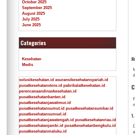
October 2025
September 2025
August 2025
July 2025
June 2025
Categories
R
Kesehatan
Medis
M
d
solusikesehatan.id
asuransikesehatansyariah.id
C
pusatkesehatanstore.id
pabrikalatkesehatan.id
perencanaandinaskesehatan.id
pusatkesehatanbanten.id
P
pusatkesehatanjawatimur.id
r
pusatkesehatansumut.id
pusatkesehatansumbar.id
pusatkesehatansumsel.id
1
pusatkesehatanjawatengah.id
pusatkesehatanriau.id
pusatkesehatanjambi.id
pusatkesehatanbengkulu.id
D
pusatkesehatanmaluku.id
a