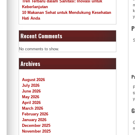
Tren Terbaru dalam Sanitasi: Inovasi untuk
m
Keberlanjutan
k
10 Makanan Sehat untuk Mendukung Kesehatan
y
Hati Anda
P
Recent Comments
S
No comments to show.
Archives
P
August 2026
July 2026
P
June 2026
t
May 2026
y
April 2026
G
March 2026
February 2026
January 2026
G
December 2025
m
November 2025