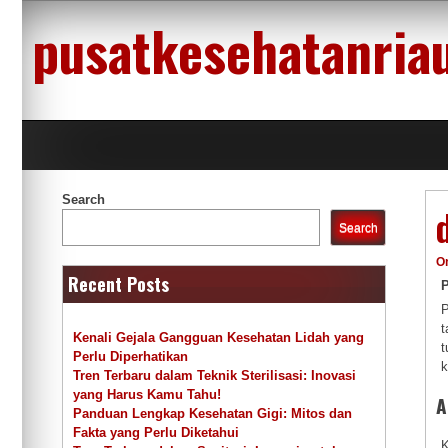
Skip
pusatkesehatanria
to
content
Search
Search
O
Recent Posts
P
t
Kenali Gejala Gangguan Kesehatan Lidah yang
t
Perlu Diperhatikan
k
Tren Terbaru dalam Teknik Sterilisasi: Inovasi
yang Harus Kamu Tahu!
A
Panduan Lengkap Kesehatan Gigi: Mitos dan
Fakta yang Perlu Diketahui
K