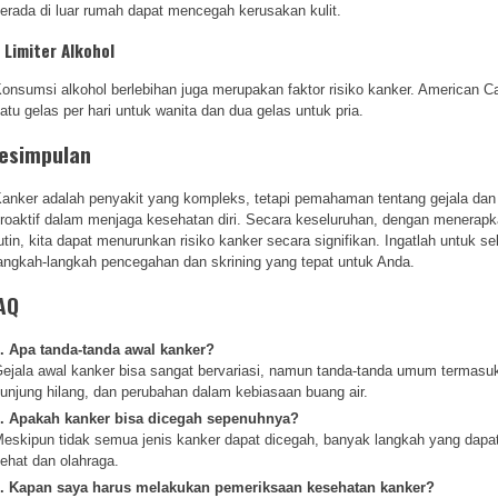
erada di luar rumah dapat mencegah kerusakan kulit.
. Limiter Alkohol
onsumsi alkohol berlebihan juga merupakan faktor risiko kanker. American 
atu gelas per hari untuk wanita dan dua gelas untuk pria.
esimpulan
anker adalah penyakit yang kompleks, tetapi pemahaman tentang gejala da
roaktif dalam menjaga kesehatan diri. Secara keseluruhan, dengan menerap
utin, kita dapat menurunkan risiko kanker secara signifikan. Ingatlah untuk 
angkah-langkah pencegahan dan skrining yang tepat untuk Anda.
AQ
. Apa tanda-tanda awal kanker?
ejala awal kanker bisa sangat bervariasi, namun tanda-tanda umum termasuk
unjung hilang, dan perubahan dalam kebiasaan buang air.
. Apakah kanker bisa dicegah sepenuhnya?
eskipun tidak semua jenis kanker dapat dicegah, banyak langkah yang dapat
ehat dan olahraga.
. Kapan saya harus melakukan pemeriksaan kesehatan kanker?