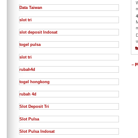
W
Data Taiwan
m
4
slot tri
M
m
slot deposit Indosat
D
u
togel pulsa
slot tri
←
p
rubah4d
togel hongkong
rubah 4d
Slot Deposit Tri
Slot Pulsa
Slot Pulsa Indosat