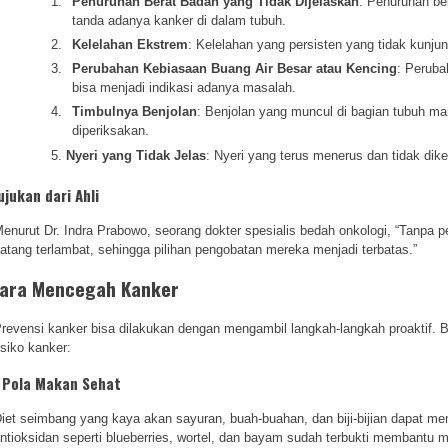
Penurunan Berat Badan yang Tidak Dijelaskan
: Penurunan ber
tanda adanya kanker di dalam tubuh.
Kelelahan Ekstrem
: Kelelahan yang persisten yang tidak kunjun
Perubahan Kebiasaan Buang Air Besar atau Kencing
: Peruba
bisa menjadi indikasi adanya masalah.
Timbulnya Benjolan
: Benjolan yang muncul di bagian tubuh ma
diperiksakan.
Nyeri yang Tidak Jelas
: Nyeri yang terus menerus dan tidak dik
ujukan dari Ahli
enurut Dr. Indra Prabowo, seorang dokter spesialis bedah onkologi, “Tanpa
atang terlambat, sehingga pilihan pengobatan mereka menjadi terbatas.”
ara Mencegah Kanker
revensi kanker bisa dilakukan dengan mengambil langkah-langkah proaktif.
isiko kanker:
. Pola Makan Sehat
iet seimbang yang kaya akan sayuran, buah-buahan, dan biji-bijian dapat
ntioksidan seperti blueberries, wortel, dan bayam sudah terbukti membantu me