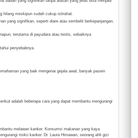
at badan yang signifikan tanpa alasan yang jelas bisa menjadi
g hilang meskipun sudah cukup istirahat.
han yang signifikan, seperti diare atau sembelit berkepanjangan,
napun, terutama di payudara atau testis, sebaiknya
etahui penyebabnya.
 pemahaman yang baik mengenai gejala awal, banyak pasien
 Berikut adalah beberapa cara yang dapat membantu mengurangi
 membantu melawan kanker. Konsumsi makanan yang kaya
ngurangi risiko kanker. Dr. Laura Himawan, seorang ahli gizi