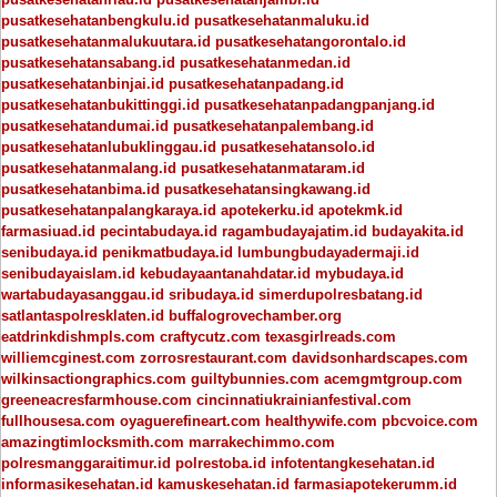
pusatkesehatanbengkulu.id
pusatkesehatanmaluku.id
pusatkesehatanmalukuutara.id
pusatkesehatangorontalo.id
pusatkesehatansabang.id
pusatkesehatanmedan.id
pusatkesehatanbinjai.id
pusatkesehatanpadang.id
pusatkesehatanbukittinggi.id
pusatkesehatanpadangpanjang.id
pusatkesehatandumai.id
pusatkesehatanpalembang.id
pusatkesehatanlubuklinggau.id
pusatkesehatansolo.id
pusatkesehatanmalang.id
pusatkesehatanmataram.id
pusatkesehatanbima.id
pusatkesehatansingkawang.id
pusatkesehatanpalangkaraya.id
apotekerku.id
apotekmk.id
farmasiuad.id
pecintabudaya.id
ragambudayajatim.id
budayakita.id
senibudaya.id
penikmatbudaya.id
lumbungbudayadermaji.id
senibudayaislam.id
kebudayaantanahdatar.id
mybudaya.id
wartabudayasanggau.id
sribudaya.id
simerdupolresbatang.id
satlantaspolresklaten.id
buffalogrovechamber.org
eatdrinkdishmpls.com
craftycutz.com
texasgirlreads.com
williemcginest.com
zorrosrestaurant.com
davidsonhardscapes.com
wilkinsactiongraphics.com
guiltybunnies.com
acemgmtgroup.com
greeneacresfarmhouse.com
cincinnatiukrainianfestival.com
fullhousesa.com
oyaguerefineart.com
healthywife.com
pbcvoice.com
amazingtimlocksmith.com
marrakechimmo.com
polresmanggaraitimur.id
polrestoba.id
infotentangkesehatan.id
informasikesehatan.id
kamuskesehatan.id
farmasiapotekerumm.id