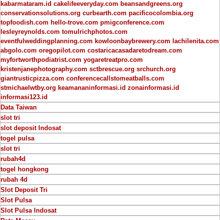
kabarmataram.id
cakelifeeveryday.com
beansandgreens.org
conservationsolutions.org
curbearth.com
pacificocolombia.org
topfoodish.com
hello-trove.com
pmigconference.com
lesleyreynolds.com
tomulrichphotos.com
eventfulweddingplanning.com
kowloonbaybrewery.com
lachilenita.com
abgolo.com
oregopilot.com
costaricacasadaretodream.com
myfortworthpodiatrist.com
yogaretreatpro.com
kristenjanephotography.com
sctbrescue.org
srchurch.org
giantrusticpizza.com
conferencecallstomeatballs.com
stmichaelwtby.org
keamananinformasi.id
zonainformasi.id
informasi123.id
Data Taiwan
slot tri
slot deposit Indosat
togel pulsa
slot tri
rubah4d
togel hongkong
rubah 4d
Slot Deposit Tri
Slot Pulsa
Slot Pulsa Indosat