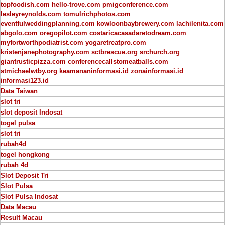
topfoodish.com
hello-trove.com
pmigconference.com
lesleyreynolds.com
tomulrichphotos.com
eventfulweddingplanning.com
kowloonbaybrewery.com
lachilenita.com
abgolo.com
oregopilot.com
costaricacasadaretodream.com
myfortworthpodiatrist.com
yogaretreatpro.com
kristenjanephotography.com
sctbrescue.org
srchurch.org
giantrusticpizza.com
conferencecallstomeatballs.com
stmichaelwtby.org
keamananinformasi.id
zonainformasi.id
informasi123.id
Data Taiwan
slot tri
slot deposit Indosat
togel pulsa
slot tri
rubah4d
togel hongkong
rubah 4d
Slot Deposit Tri
Slot Pulsa
Slot Pulsa Indosat
Data Macau
Result Macau