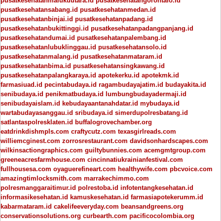
pusatkesehatanmalukuutara.id
pusatkesehatangorontalo.id
pusatkesehatansabang.id
pusatkesehatanmedan.id
pusatkesehatanbinjai.id
pusatkesehatanpadang.id
pusatkesehatanbukittinggi.id
pusatkesehatanpadangpanjang.id
pusatkesehatandumai.id
pusatkesehatanpalembang.id
pusatkesehatanlubuklinggau.id
pusatkesehatansolo.id
pusatkesehatanmalang.id
pusatkesehatanmataram.id
pusatkesehatanbima.id
pusatkesehatansingkawang.id
pusatkesehatanpalangkaraya.id
apotekerku.id
apotekmk.id
farmasiuad.id
pecintabudaya.id
ragambudayajatim.id
budayakita.id
senibudaya.id
penikmatbudaya.id
lumbungbudayadermaji.id
senibudayaislam.id
kebudayaantanahdatar.id
mybudaya.id
wartabudayasanggau.id
sribudaya.id
simerdupolresbatang.id
satlantaspolresklaten.id
buffalogrovechamber.org
eatdrinkdishmpls.com
craftycutz.com
texasgirlreads.com
williemcginest.com
zorrosrestaurant.com
davidsonhardscapes.com
wilkinsactiongraphics.com
guiltybunnies.com
acemgmtgroup.com
greeneacresfarmhouse.com
cincinnatiukrainianfestival.com
fullhousesa.com
oyaguerefineart.com
healthywife.com
pbcvoice.com
amazingtimlocksmith.com
marrakechimmo.com
polresmanggaraitimur.id
polrestoba.id
infotentangkesehatan.id
informasikesehatan.id
kamuskesehatan.id
farmasiapotekerumm.id
kabarmataram.id
cakelifeeveryday.com
beansandgreens.org
conservationsolutions.org
curbearth.com
pacificocolombia.org