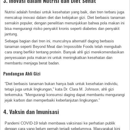
3. Inovasi dalam Nutrisi dan Diet Sehat
Nutrisi adalah fondasi untuk kesehatan yang baik, dan tren terbaru juga
mencakup inovasi dalam diet dan kebijakan gizi. Diet berbasis tanaman
semakin populer, dengan penelitian menunjukkan bahwa pola makan ini
bisa mengurangi risiko penyakit kronis seperti diabetes dan penyakit
jantung.
Sebagai bagian dari tren ini, munculnya alternatif daging berbasis
tanaman seperti Beyond Meat dan Impossible Foods telah mengubah
cara orang berfikir tentang protein. Banyak ahli gizi merekomendasikan
penyesuaian pola makan ini untuk meningkatkan kesehatan dan
membantu menjaga berat badan.
Pandangan Ahli Gizi
“Diet berbasis tanaman bukan hanya baik untuk kesehatan individu,
tetapi juga untuk lingkungan,” kata Dr. Clara M. Johnson, ahli gizi
terkemuka. “Mengurangi konsumsi daging dapat membantu mengurangi
jejak karbon dan memperbaiki keberlanjutan lingkungan.”
4. Vaksin dan Imunisasi
Pandemi COVID-19 telah membawa vaksinasi ke perhatian publik
dengan cara yang belum pernah terjadi sebelumnya. Masyarakat kini