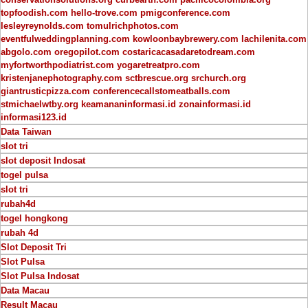
topfoodish.com
hello-trove.com
pmigconference.com
lesleyreynolds.com
tomulrichphotos.com
eventfulweddingplanning.com
kowloonbaybrewery.com
lachilenita.com
abgolo.com
oregopilot.com
costaricacasadaretodream.com
myfortworthpodiatrist.com
yogaretreatpro.com
kristenjanephotography.com
sctbrescue.org
srchurch.org
giantrusticpizza.com
conferencecallstomeatballs.com
stmichaelwtby.org
keamananinformasi.id
zonainformasi.id
informasi123.id
Data Taiwan
slot tri
slot deposit Indosat
togel pulsa
slot tri
rubah4d
togel hongkong
rubah 4d
Slot Deposit Tri
Slot Pulsa
Slot Pulsa Indosat
Data Macau
Result Macau