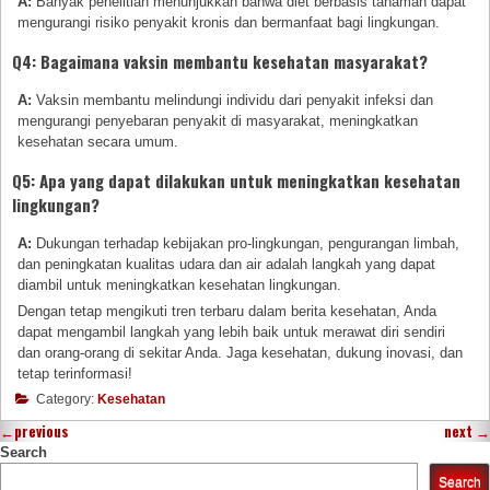
A:
Banyak penelitian menunjukkan bahwa diet berbasis tanaman dapat
mengurangi risiko penyakit kronis dan bermanfaat bagi lingkungan.
Q4: Bagaimana vaksin membantu kesehatan masyarakat?
A:
Vaksin membantu melindungi individu dari penyakit infeksi dan
mengurangi penyebaran penyakit di masyarakat, meningkatkan
kesehatan secara umum.
Q5: Apa yang dapat dilakukan untuk meningkatkan kesehatan
lingkungan?
A:
Dukungan terhadap kebijakan pro-lingkungan, pengurangan limbah,
dan peningkatan kualitas udara dan air adalah langkah yang dapat
diambil untuk meningkatkan kesehatan lingkungan.
Dengan tetap mengikuti tren terbaru dalam berita kesehatan, Anda
dapat mengambil langkah yang lebih baik untuk merawat diri sendiri
dan orang-orang di sekitar Anda. Jaga kesehatan, dukung inovasi, dan
tetap terinformasi!
Category:
Kesehatan
←
previous
next
→
Search
Search