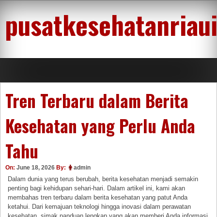
Skip
pusatkesehatanriau
to
content
Tren Terbaru dalam Berita
Kesehatan yang Perlu Anda
Tahu
On:
June 18, 2026
By:
admin
Dalam dunia yang terus berubah, berita kesehatan menjadi semakin
penting bagi kehidupan sehari-hari. Dalam artikel ini, kami akan
membahas tren terbaru dalam berita kesehatan yang patut Anda
ketahui. Dari kemajuan teknologi hingga inovasi dalam perawatan
kesehatan, simak panduan lengkap yang akan memberi Anda informasi