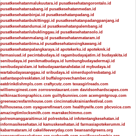
pusatkesehatanmalukuutara.id
pusatkesehatangorontalo.id
pusatkesehatansabang.id
pusatkesehatanmedan.id
pusatkesehatanbinjai.id
pusatkesehatanpadang.id
pusatkesehatanbukittinggi.id
pusatkesehatanpadangpanjang.id
pusatkesehatandumai.id
pusatkesehatanpalembang.id
pusatkesehatanlubuklinggau.id
pusatkesehatansolo.id
pusatkesehatanmalang.id
pusatkesehatanmataram.id
pusatkesehatanbima.id
pusatkesehatansingkawang.id
pusatkesehatanpalangkaraya.id
apotekerku.id
apotekmk.id
farmasiuad.id
pecintabudaya.id
ragambudayajatim.id
budayakita.id
senibudaya.id
penikmatbudaya.id
lumbungbudayadermaji.id
senibudayaislam.id
kebudayaantanahdatar.id
mybudaya.id
wartabudayasanggau.id
sribudaya.id
simerdupolresbatang.id
satlantaspolresklaten.id
buffalogrovechamber.org
eatdrinkdishmpls.com
craftycutz.com
texasgirlreads.com
williemcginest.com
zorrosrestaurant.com
davidsonhardscapes.com
wilkinsactiongraphics.com
guiltybunnies.com
acemgmtgroup.com
greeneacresfarmhouse.com
cincinnatiukrainianfestival.com
fullhousesa.com
oyaguerefineart.com
healthywife.com
pbcvoice.com
amazingtimlocksmith.com
marrakechimmo.com
polresmanggaraitimur.id
polrestoba.id
infotentangkesehatan.id
informasikesehatan.id
kamuskesehatan.id
farmasiapotekerumm.id
kabarmataram.id
cakelifeeveryday.com
beansandgreens.org
conservationsolutions.org
curbearth.com
pacificocolombia.org