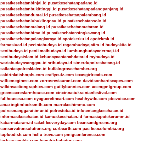
pusatkesehatanbinjai.id
pusatkesehatanpadang.id
pusatkesehatanbukittinggi.id
pusatkesehatanpadangpanjang.id
pusatkesehatandumai.id
pusatkesehatanpalembang.id
pusatkesehatanlubuklinggau.id
pusatkesehatansolo.id
pusatkesehatanmalang.id
pusatkesehatanmataram.id
pusatkesehatanbima.id
pusatkesehatansingkawang.id
pusatkesehatanpalangkaraya.id
apotekerku.id
apotekmk.id
farmasiuad.id
pecintabudaya.id
ragambudayajatim.id
budayakita.id
senibudaya.id
penikmatbudaya.id
lumbungbudayadermaji.id
senibudayaislam.id
kebudayaantanahdatar.id
mybudaya.id
wartabudayasanggau.id
sribudaya.id
simerdupolresbatang.id
satlantaspolresklaten.id
buffalogrovechamber.org
eatdrinkdishmpls.com
craftycutz.com
texasgirlreads.com
williemcginest.com
zorrosrestaurant.com
davidsonhardscapes.com
wilkinsactiongraphics.com
guiltybunnies.com
acemgmtgroup.com
greeneacresfarmhouse.com
cincinnatiukrainianfestival.com
fullhousesa.com
oyaguerefineart.com
healthywife.com
pbcvoice.com
amazingtimlocksmith.com
marrakechimmo.com
polresmanggaraitimur.id
polrestoba.id
infotentangkesehatan.id
informasikesehatan.id
kamuskesehatan.id
farmasiapotekerumm.id
kabarmataram.id
cakelifeeveryday.com
beansandgreens.org
conservationsolutions.org
curbearth.com
pacificocolombia.org
topfoodish.com
hello-trove.com
pmigconference.com
lesleyreynolds.com
tomulrichphotos.com