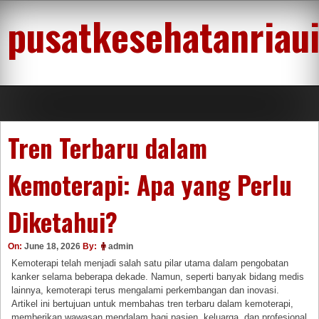
Skip
pusatkesehatanriau
to
content
Tren Terbaru dalam
Kemoterapi: Apa yang Perlu
Diketahui?
On:
June 18, 2026
By:
admin
Kemoterapi telah menjadi salah satu pilar utama dalam pengobatan
kanker selama beberapa dekade. Namun, seperti banyak bidang medis
lainnya, kemoterapi terus mengalami perkembangan dan inovasi.
Artikel ini bertujuan untuk membahas tren terbaru dalam kemoterapi,
memberikan wawasan mendalam bagi pasien, keluarga, dan profesional