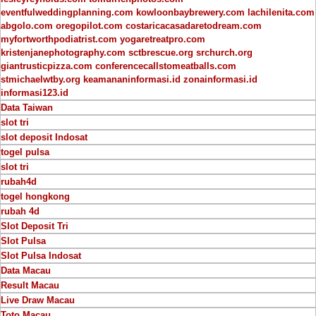
eventfulweddingplanning.com
kowloonbaybrewery.com
lachilenita.com
abgolo.com
oregopilot.com
costaricacasadaretodream.com
myfortworthpodiatrist.com
yogaretreatpro.com
kristenjanephotography.com
sctbrescue.org
srchurch.org
giantrusticpizza.com
conferencecallstomeatballs.com
stmichaelwtby.org
keamananinformasi.id
zonainformasi.id
informasi123.id
Data Taiwan
slot tri
slot deposit Indosat
togel pulsa
slot tri
rubah4d
togel hongkong
rubah 4d
Slot Deposit Tri
Slot Pulsa
Slot Pulsa Indosat
Data Macau
Result Macau
Live Draw Macau
Toto Macau