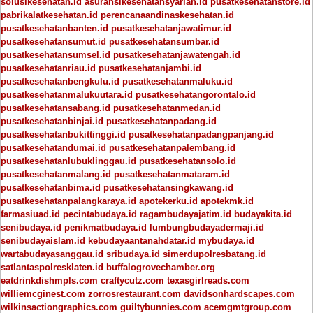
solusikesehatan.id
asuransikesehatansyariah.id
pusatkesehatanstore.id
pabrikalatkesehatan.id
perencanaandinaskesehatan.id
pusatkesehatanbanten.id
pusatkesehatanjawatimur.id
pusatkesehatansumut.id
pusatkesehatansumbar.id
pusatkesehatansumsel.id
pusatkesehatanjawatengah.id
pusatkesehatanriau.id
pusatkesehatanjambi.id
pusatkesehatanbengkulu.id
pusatkesehatanmaluku.id
pusatkesehatanmalukuutara.id
pusatkesehatangorontalo.id
pusatkesehatansabang.id
pusatkesehatanmedan.id
pusatkesehatanbinjai.id
pusatkesehatanpadang.id
pusatkesehatanbukittinggi.id
pusatkesehatanpadangpanjang.id
pusatkesehatandumai.id
pusatkesehatanpalembang.id
pusatkesehatanlubuklinggau.id
pusatkesehatansolo.id
pusatkesehatanmalang.id
pusatkesehatanmataram.id
pusatkesehatanbima.id
pusatkesehatansingkawang.id
pusatkesehatanpalangkaraya.id
apotekerku.id
apotekmk.id
farmasiuad.id
pecintabudaya.id
ragambudayajatim.id
budayakita.id
senibudaya.id
penikmatbudaya.id
lumbungbudayadermaji.id
senibudayaislam.id
kebudayaantanahdatar.id
mybudaya.id
wartabudayasanggau.id
sribudaya.id
simerdupolresbatang.id
satlantaspolresklaten.id
buffalogrovechamber.org
eatdrinkdishmpls.com
craftycutz.com
texasgirlreads.com
williemcginest.com
zorrosrestaurant.com
davidsonhardscapes.com
wilkinsactiongraphics.com
guiltybunnies.com
acemgmtgroup.com