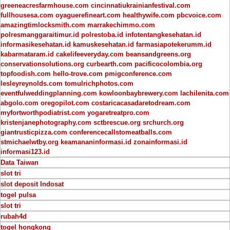
greeneacresfarmhouse.com
cincinnatiukrainianfestival.com
fullhousesa.com
oyaguerefineart.com
healthywife.com
pbcvoice.com
amazingtimlocksmith.com
marrakechimmo.com
polresmanggaraitimur.id
polrestoba.id
infotentangkesehatan.id
informasikesehatan.id
kamuskesehatan.id
farmasiapotekerumm.id
kabarmataram.id
cakelifeeveryday.com
beansandgreens.org
conservationsolutions.org
curbearth.com
pacificocolombia.org
topfoodish.com
hello-trove.com
pmigconference.com
lesleyreynolds.com
tomulrichphotos.com
eventfulweddingplanning.com
kowloonbaybrewery.com
lachilenita.com
abgolo.com
oregopilot.com
costaricacasadaretodream.com
myfortworthpodiatrist.com
yogaretreatpro.com
kristenjanephotography.com
sctbrescue.org
srchurch.org
giantrusticpizza.com
conferencecallstomeatballs.com
stmichaelwtby.org
keamananinformasi.id
zonainformasi.id
informasi123.id
Data Taiwan
slot tri
slot deposit Indosat
togel pulsa
slot tri
rubah4d
togel hongkong